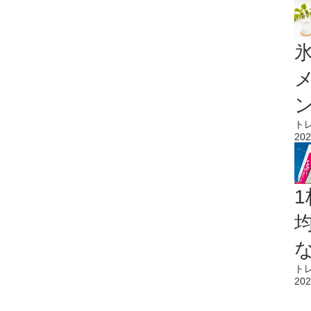
氷
ト
202
1
ト
202