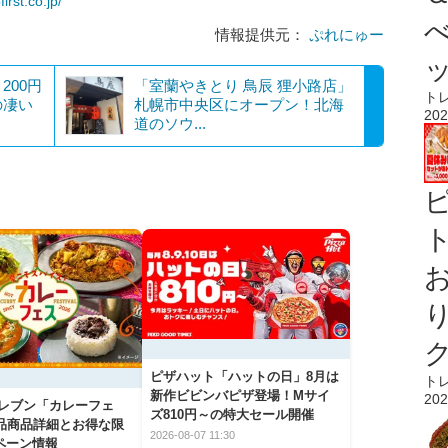
first.co.jp/
情報提供元：
ぷれにゅー
200円
「室蘭やきとり 鳥辰 狸小路店」
ト
の凄い
札幌市中央区にオープン！北海
202
道のソウ...
ト
ピザハット「ハットの日」8月は
ト
新作ビビンバピザ登場！Mサイ
202
イレブン「カレーフェ
ズ810円～の特大セール開催
5品商品詳細とお得な限
2026-08-07 11:30
ペーン情報