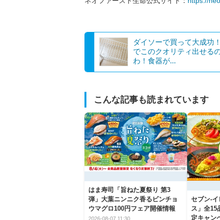
ネオファースト生命公式サイト：
https://neo
ダイソーで買って大成功！
でこのクオリティ出せる
わ！食器が...
こんな記事も読まれています
はま寿司「旨ねた夏祭り 第3
弾」大葉ニンニク香るビンチョ
セブン‐
ウマグロ100円フェア開催情報
ス」全1
定キャン
2026-08-07 11:30