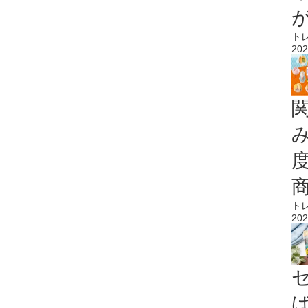
ト
202
ト
202