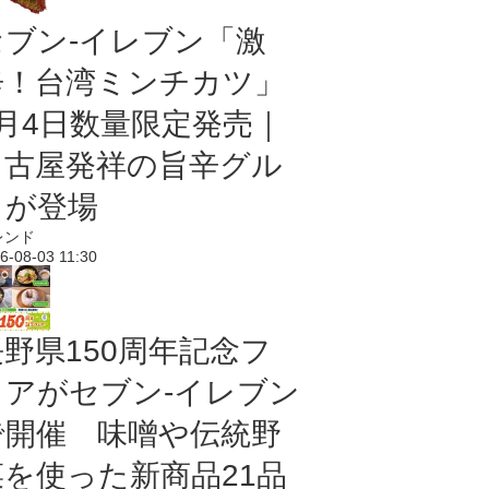
セブン-イレブン「激
辛！台湾ミンチカツ」
8月4日数量限定発売｜
名古屋発祥の旨辛グル
メが登場
レンド
6-08-03 11:30
長野県150周年記念フ
ェアがセブン-イレブン
で開催 味噌や伝統野
菜を使った新商品21品