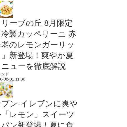
オリーブの丘 8月限定
「冷製カッペリーニ 赤
海老のレモンガーリッ
ク」新登場！爽やか夏
メニューを徹底解説
レンド
6-08-01 11:30
セブン‐イレブンに爽や
か「レモン」スイーツ
＆パン新登場！夏に食