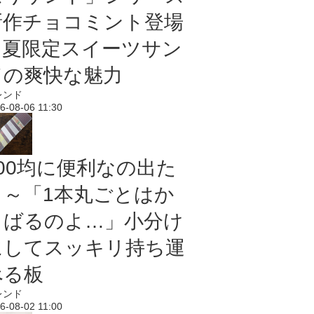
新作チョコミント登場
｜夏限定スイーツサン
ドの爽快な魅力
レンド
6-08-06 11:30
100均に便利なの出た
よ～「1本丸ごとはか
さばるのよ…」小分け
にしてスッキリ持ち運
べる板
レンド
6-08-02 11:00