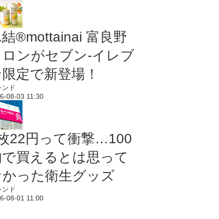
結®mottainai 富良野
メロンがセブン‐イレブ
ン限定で新登場！
レンド
6-08-03 11:30
枚22円って衝撃…100
均で買えるとは思って
なかった衛生グッズ
レンド
6-08-01 11:00