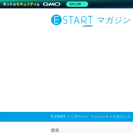
無料診断
マガジン
E START トップページ
>
トレンド
>
マガジン
総合