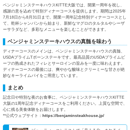
ベンジャミンステーキハウスKITTE大阪では、開業一周年を祝し、
感謝の意を込めて特別ディナーコースを提供します。期間は2025年
7月18日から8月31日まで。開業一周年記念特別ディナーコースとし
て、乾杯シャンパンから始まり、新鮮なマグロのタルタルやシーザ
ーサラダなど、多彩なメニューを楽しむことができます。
ベンジャミンステーキハウスの真髄を味わう
ディナーコースのメインは、ベンジャミンステーキハウスの真髄、
USDAプライムTボーンステーキです。最高品質のUSDAプライムビ
ーフの熟成されたフィレとサーロインの旨みを一度に味わえます。
ディナーコースの最後には、爽やかな酸味とクリーミーな甘さが絶
妙なキーライムパイをご用意しています。
まとめ
記念日や特別な夜のお食事に、ベンジャミンステーキハウスKITTE
大阪の1周年記念ディナーコースをご利用ください。上質な空間で、
心に残る美食体験をお届けします。
**公式ウェブサイト：
https://benjaminsteakhouse.jp/