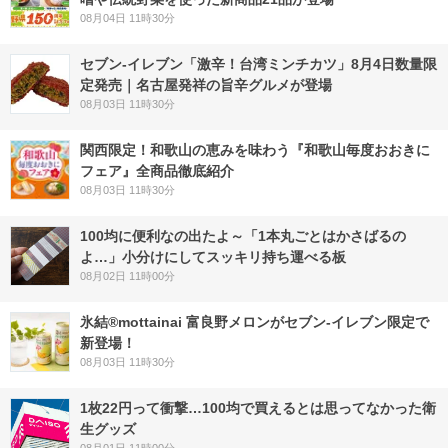
08月04日 11時30分
セブン-イレブン「激辛！台湾ミンチカツ」8月4日数量限
定発売｜名古屋発祥の旨辛グルメが登場
08月03日 11時30分
関西限定！和歌山の恵みを味わう『和歌山毎度おおきに
フェア』全商品徹底紹介
08月03日 11時30分
100均に便利なの出たよ～「1本丸ごとはかさばるの
よ…」小分けにしてスッキリ持ち運べる板
08月02日 11時00分
氷結®mottainai 富良野メロンがセブン‐イレブン限定で
新登場！
08月03日 11時30分
1枚22円って衝撃…100均で買えるとは思ってなかった衛
生グッズ