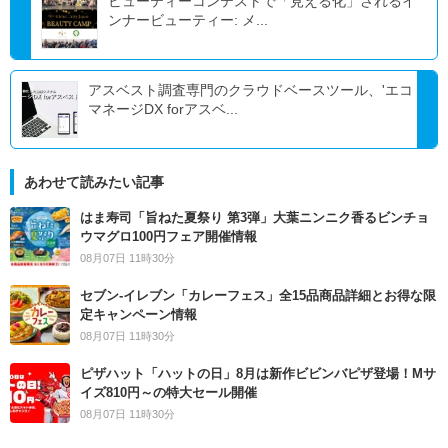
ビューティーコンテストで「見える化」されるイ
ンナービューティー: メ...
アスベスト調査専門のクラウドベースツール、'エコ
マネージDX forアスベ...
あわせて読みたい記事
はま寿司「旨ねた夏祭り 第3弾」大葉ニンニク香るビンチョ
ウマグロ100円フェア開催情報
08月07日 11時30分
セブン‐イレブン「カレーフェス」全15品商品詳細とお得な限
定キャンペーン情報
08月07日 11時30分
ピザハット「ハットの日」8月は新作ビビンバピザ登場！Mサ
イズ810円～の特大セール開催
08月07日 11時30分