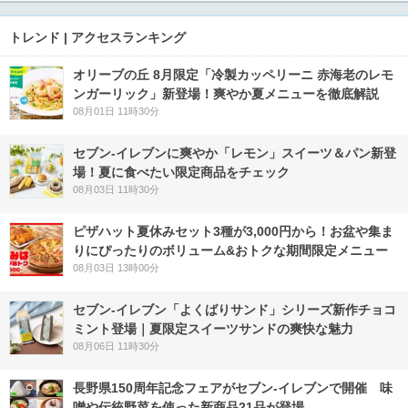
トレンド | アクセスランキング
オリーブの丘 8月限定「冷製カッペリーニ 赤海老のレモ
ンガーリック」新登場！爽やか夏メニューを徹底解説
08月01日 11時30分
セブン‐イレブンに爽やか「レモン」スイーツ＆パン新登
場！夏に食べたい限定商品をチェック
08月03日 11時30分
ピザハット夏休みセット3種が3,000円から！お盆や集ま
りにぴったりのボリューム&おトクな期間限定メニュー
08月03日 13時00分
セブン‐イレブン「よくばりサンド」シリーズ新作チョコ
ミント登場｜夏限定スイーツサンドの爽快な魅力
08月06日 11時30分
長野県150周年記念フェアがセブン-イレブンで開催 味
噌や伝統野菜を使った新商品21品が登場