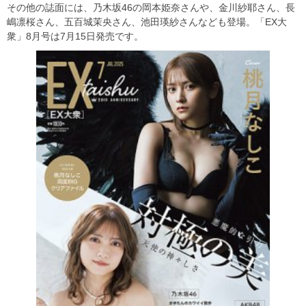
その他の誌面には、乃木坂46の岡本姫奈さんや、金川紗耶さん、長
嶋凛桜さん、五百城茉央さん、池田瑛紗さんなども登場。「EX大
衆」8月号は7月15日発売です。