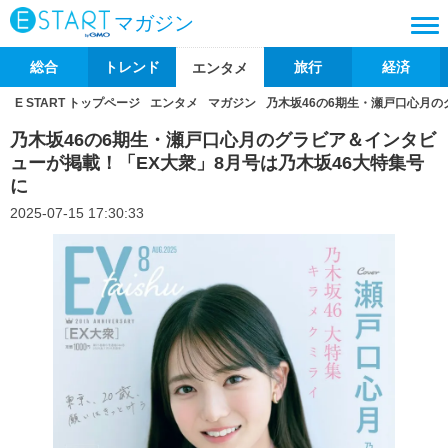
マガジン
総合
トレンド
旅行
経済
エンタメ
E START トップページ
エンタメ
マガジン
乃木坂46の6期生・瀬戸口心月の
乃木坂46の6期生・瀬戸口心月のグラビア＆インタビ
ューが掲載！「EX大衆」8月号は乃木坂46大特集号
に
2025-07-15 17:30:33