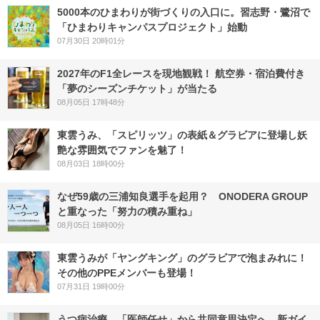
5000本のひまわりが街づくりの入口に。習志野・鷺沼で
「ひまわりキャンパスプロジェクト」始動
07月30日 20時01分
2027年のF1全レースを現地観戦！ 航空券・宿泊費付き
「夢のシーズンチケット」が当たる
08月05日 17時48分
東雲うみ、「スピリッツ」の表紙＆グラビアに登場し妖
艶な雰囲気でファンを魅了！
08月03日 18時00分
なぜ59歳の三浦知良選手を起用？ ONODERA GROUP
と重なった「努力の積み重ね」
08月05日 16時00分
東雲うみが「ヤングキング」のグラビアで泡まみれに！
その他のPPEメンバーも登場！
07月31日 19時00分
うつ病治療、「医師任せ」から共同意思決定へ 新ガイ