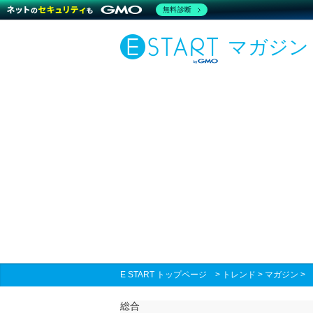
無料診断
マガジン
E START トップページ
>
トレンド
>
マガジン
総合