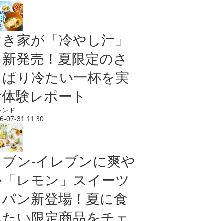
すき家が「冷やし汁」
を新発売！夏限定のさ
っぱり冷たい一杯を実
食体験レポート
レンド
6-07-31 11:30
セブン‐イレブンに爽や
か「レモン」スイーツ
＆パン新登場！夏に食
べたい限定商品をチェ