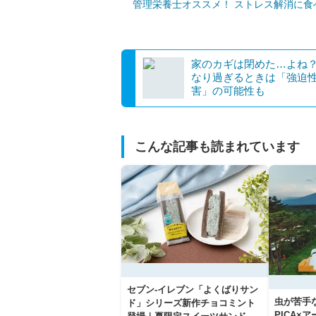
管理栄養士オススメ！ ストレス解消に食
家のカギは閉めた…よね？ 気
なり過ぎるときは「強迫
害」の可能性も
こんな記事も読まれています
セブン‐イレブン「よくばりサン
虫が苦手
ド」シリーズ新作チョコミント
PICA×