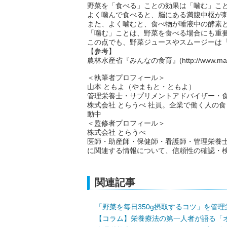
野菜を「食べる」ことの効果は「噛む」こ
よく噛んで食べると、脳にある満腹中枢が
また、よく噛むと、食べ物が唾液中の酵素
「噛む」ことは、野菜を食べる場合にも重
この点でも、野菜ジュースやスムージーは
【参考】
農林水産省『みんなの食育』(http://www.maff.go.jp/
＜執筆者プロフィール＞
山本 ともよ（やまもと・ともよ）
管理栄養士・サプリメントアドバイザー・
株式会社 とらうべ 社員。企業で働く人の
動中
＜監修者プロフィール＞
株式会社 とらうべ
医師・助産師・保健師・看護師・管理栄養
に関連する情報について、信頼性の確認・
関連記事
「野菜を毎日350g摂取するコツ」を管
【コラム】栄養療法の第一人者が語る「