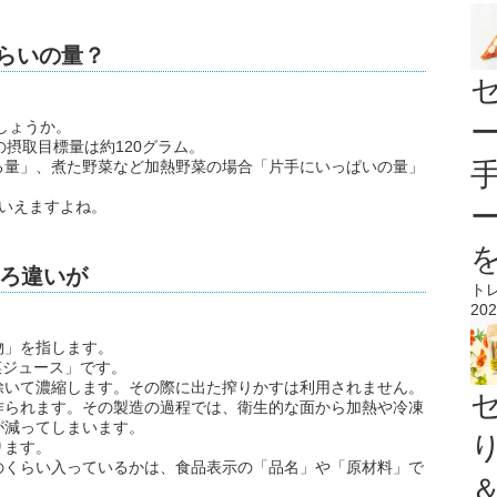
くらいの量？
しょうか。
摂取目標量は約120グラム。
る量」、煮た野菜など加熱野菜の場合「片手にいっぱいの量」
いえますよね。
ろ違いが
ト
202
物」を指します。
菜ジュース」です。
除いて濃縮します。その際に出た搾りかすは利用されません。
作られます。その製造の過程では、衛生的な面から加熱や冷凍
が減ってしまいます。
ります。
のくらい入っているかは、食品表示の「品名」や「原材料」で