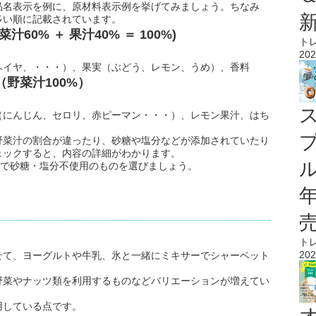
品名表示を例に、原材料表示例を挙げてみましょう。ちなみ
多い順に記載されています。
0% ＋ 果汁40% ＝ 100%)
ト
202
ヘイヤ、・・・）、果実（ぶどう、レモン、うめ）、香料
野菜汁100%）
（にんじん、セロリ、赤ピーマン・・・）、レモン果汁、はち
野菜汁の割合が違ったり、砂糖や塩分などが添加されていたり
ェックすると、内容の詳細がわかります。
ル
」で砂糖・塩分不使用のものを選びましょう。
ト
202
せて、ヨーグルトや牛乳、氷と一緒にミキサーでシャーベット
野菜やナッツ類を利用するものなどバリエーションが増えてい
用している点です。