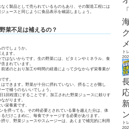
はなく製品として売られているものもあり、その製造工程には
菜ジュースと同じように食品表示を確認しましょう。
野菜不足は補えるの？
るのでしょうか。
ト
言えます。
202
分ではないからです。生の野菜には、ビタミンやミネラル、食
が含まれています。
、前述のとおり加工や時間の経過によって少なからず栄養素が
のです。
とはできます。野菜が十分に摂れていない、摂ることが難し
ジーで補うのもいいでしょう。
日1回程度にすることです。加工された野菜ジュースに頼りす
つながります。
ない栄養素です。
ミンを摂っても、その時必要とされている量を越えた分は、体
きるだけこまめに、毎食でチャージする必要があります。
を摂り、野菜ジュースやスムージーは、あくまで補完的に利用
ト
202