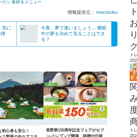
べたい食材＆メニュー
ト
情報提供元：
mocosuku
に
今夜、夢で逢いましょう… 睡眠
性障
中の夢を決めて見ることはでき
る？
ト
202
ト
長野県150周年記念フェアがセブ
な初心者も安心！
202
ン-イレブンで開催 味噌や伝統
アース製薬の虫ケアステ