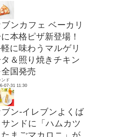
セブンカフェ ベーカリ
ーに本格ピザ新登場！
手軽に味わうマルゲリ
ータ＆照り焼きチキン
を全国発売
レンド
6-07-31 11:30
セブン‐イレブンよくば
りサンドに「ハムカツ
＆たまごマカロニ」が