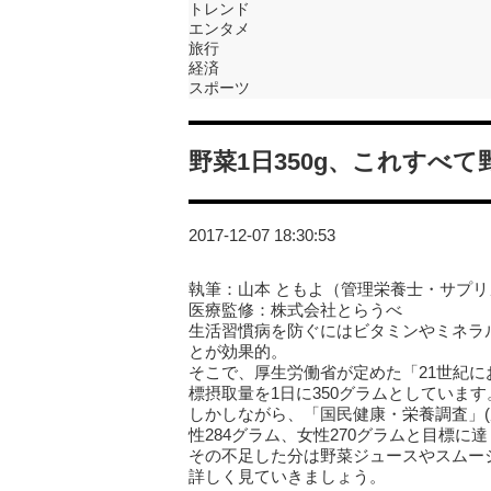
トレンド
エンタメ
旅行
経済
スポーツ
野菜1日350g、これすべ
2017-12-07 18:30:53
執筆：山本 ともよ（管理栄養士・サプ
医療監修：株式会社とらうべ
生活習慣病を防ぐにはビタミンやミネラ
とが効果的。
そこで、厚生労働省が定めた「21世紀に
標摂取量を1日に350グラムとしています
しかしながら、「国民健康・栄養調査」(
性284グラム、女性270グラムと目標に
その不足した分は野菜ジュースやスムー
詳しく見ていきましょう。