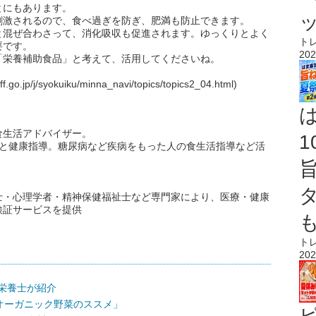
とにもあります。
刺激されるので、食べ過ぎを防ぎ、肥満も防止できます。
と混ぜ合わさって、消化吸収も促進されます。ゆっくりとよく
ト
要です。
202
「栄養補助食品」と考えて、活用してくださいね。
j/syokuiku/minna_navi/topics/topics2_04.html)
食生活アドバイザー。
食と健康指導。糖尿病など疾病をもった人の食生活指導など活
士・心理学者・精神保健福祉士など専門家により、医療・健康
検証サービスを提供
ト
202
理栄養士が紹介
オーガニック野菜のススメ」