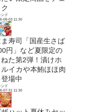
ック
レンド
6-08-03 11:30
はま寿司「国産生さば
100円」など夏限定の
旨ねた第2弾！漬けホ
タルイカや本鮪ほほ肉
も登場中
レンド
6-07-31 11:30
ピザハット夏休みセッ