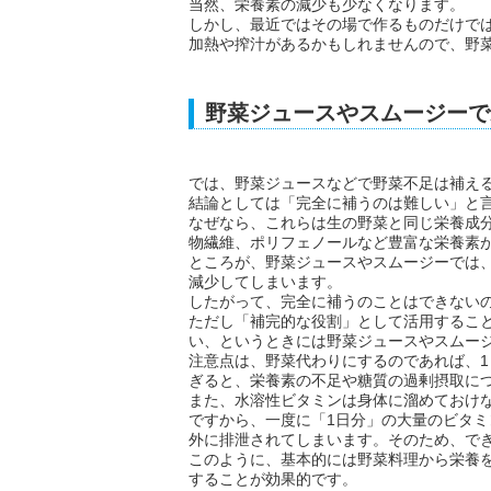
当然、栄養素の減少も少なくなります。
しかし、最近ではその場で作るものだけで
加熱や搾汁があるかもしれませんので、野
野菜ジュースやスムージーで
では、野菜ジュースなどで野菜不足は補え
結論としては「完全に補うのは難しい」と
なぜなら、これらは生の野菜と同じ栄養成
物繊維、ポリフェノールなど豊富な栄養素
ところが、野菜ジュースやスムージーでは
減少してしまいます。
したがって、完全に補うのことはできない
ただし「補完的な役割」として活用するこ
い、というときには野菜ジュースやスムー
注意点は、野菜代わりにするのであれば、1
ぎると、栄養素の不足や糖質の過剰摂取に
また、水溶性ビタミンは身体に溜めておけ
ですから、一度に「1日分」の大量のビタ
外に排泄されてしまいます。そのため、で
このように、基本的には野菜料理から栄養
することが効果的です。