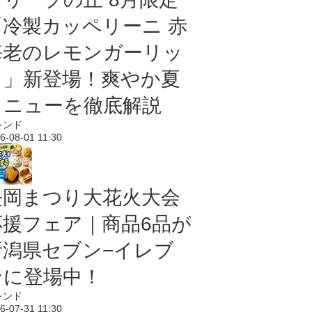
「冷製カッペリーニ 赤
海老のレモンガーリッ
ク」新登場！爽やか夏
メニューを徹底解説
レンド
6-08-01 11:30
長岡まつり大花火大会
応援フェア｜商品6品が
新潟県セブン−イレブ
ンに登場中！
レンド
6-07-31 11:30