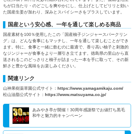
ちが口当たり・のどごしを爽やかにし、仕上げとしてピリリと効い
た国産生姜が加わり、深みとスパイシーさをプラスしています。
国産という安心感、一年を通して楽しめる商品
国産素材を100％使用したこの「国産柚子ジンジャースパークリン
グ」は、どんな食事にもマッチし、一年を通して楽しむことができ
ます。特に、食事と一緒に飲むのに最適で、香り高い柚子と刺激的
なジンジャーが食事をより一層引き立てます。徳島県の里山から直
送されるこのどっさりと柚子が詰まった一本を手に取って、その新
鮮さと豊かな風味をお楽しみください。
関連リンク
山神果樹薬草園公式サイト：
https://www.yamagamikaju.com/
松山油脂公式サイト：
https://www.matsuyama.co.jp/
あみやき亭が開催！30周年感謝祭でお値打ち黒毛
和牛と魅力的キャンペーン