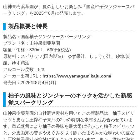
山神果樹薬草園が、夏の新しいお楽しみ「国産柚子ジンジャースパ
ークリング」を2025年8月に発売します。
製品概要と特長
製品名：国産柚子ジンジャースパークリング
ブランド名：山神果樹薬草園
容量・価格：330mL 660円(税込)
原材料：スピリッツ(国内製造)、ゆず果汁、しょうが汁、砂糖/炭
酸、ゆず精油
アルコール度数：5％
メーカー出荷URL：
https://www.yamagamikaju.com/
発売日：2025年8月4日(月)
柚子の風味とジンジャーのキックを活かした新感
覚スパークリング
山神果樹薬草園の自社調達素材を用いたこの新製品は、柚子スピリ
ッツと皮なし圧搾柚子果汁の2つの特別な素材を組み合わせていま
す。単式蒸留により柚子の香味を最大限に活かした柚子スピリッツ
と、外皮由来の苦さやえぐみを取り除いたまろやかな味わいの皮な
し圧搾柚子果汁が絶妙に組み合わされています。また、微細な泡立