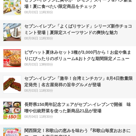
セブン‐イレブンに爽やか「レモン」スイーツ＆パン新登
場！夏に食べたい限定商品をチェック
08月03日 11時30分
セブン‐イレブン「よくばりサンド」シリーズ新作チョコ
ミント登場｜夏限定スイーツサンドの爽快な魅力
08月06日 11時30分
ピザハット夏休みセット3種が3,000円から！お盆や集ま
りにぴったりのボリューム&おトクな期間限定メニュー
08月03日 13時00分
セブン-イレブン「激辛！台湾ミンチカツ」8月4日数量限
定発売｜名古屋発祥の旨辛グルメが登場
08月03日 11時30分
長野県150周年記念フェアがセブン-イレブンで開催 味
噌や伝統野菜を使った新商品21品が登場
08月04日 11時30分
関西限定！和歌山の恵みを味わう『和歌山毎度おおきに