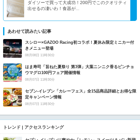
ダイソーで買って大成功！200円でこのクオリティ
出せるの凄いわ！食器が...
あわせて読みたい記事
スシロー×GAZOO Racing初コラボ！夏休み限定ミニカー付
きメニュー登場
08月08日 11時30分
はま寿司「旨ねた夏祭り 第3弾」大葉ニンニク香るビンチョ
ウマグロ100円フェア開催情報
08月07日 11時30分
セブン‐イレブン「カレーフェス」全15品商品詳細とお得な限
定キャンペーン情報
08月07日 11時30分
トレンド | アクセスランキング