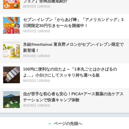
フェア』全商品徹底紹介
08月03日 11時30分
セブン‐イレブン「からあげ棒」「アメリカンドッグ」3
日間限定30円引きセールを開催中！
08月07日 11時30分
氷結®mottainai 富良野メロンがセブン‐イレブン限定で
新登場！
08月03日 11時30分
100均に便利なの出たよ～「1本丸ごとはかさばるの
よ…」小分けにしてスッキリ持ち運べる板
08月02日 11時00分
虫が苦手な初心者も安心！PICA×アース製薬の虫ケアス
テーションで快適キャンプ体験
08月05日 11時30分
ページの先頭へ