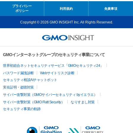
プライバシー
利用規約
免責事項
ポリシー
Copyright © 2026 GMO INSIGHT Inc. All Rights Reserved.
GMOインターネットグループのセキュリティ事業について
世界初総合ネットセキュリティサービス「GMOセキュリティ24」
パスワード漏洩診断
Webサイトリスク診断
セキュリティ相談AIチャットボット
実在証明・盗聴対策
サイバー攻撃対策（GMOサイバーセキュリティ byイエラエ）
サイバー攻撃対策（GMO Flatt Security）
なりすまし対策
セキュリティ事業の軌跡