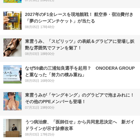
07月30日 20時01分
2027年のF1全レースを現地観戦！ 航空券・宿泊費付き
「夢のシーズンチケット」が当たる
08月05日 17時48分
東雲うみ、「スピリッツ」の表紙＆グラビアに登場し妖
艶な雰囲気でファンを魅了！
08月03日 18時00分
なぜ59歳の三浦知良選手を起用？ ONODERA GROUP
と重なった「努力の積み重ね」
08月05日 16時00分
東雲うみが「ヤングキング」のグラビアで泡まみれに！
その他のPPEメンバーも登場！
07月31日 19時00分
うつ病治療、「医師任せ」から共同意思決定へ 新ガイ
ドラインが示す診療改革
08月03日 17時25分