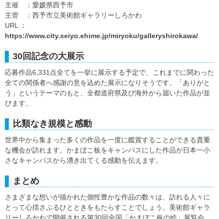
主催 ：愛媛県西予市
主管 ：西予市立美術館ギャラリーしろかわ
URL ：
https://www.city.seiyo.ehime.jp/miryoku/galleryshirokawa/
30回記念の大展示
応募作品6,331点全てを一挙に展示する予定で、これまでに関わった
全ての関係者へ感謝の意を込めた展示になりそうです。「ありがと
う」というテーマのもと、全都道府県及び海外から届いた作品が並
びます。
比類なき規模と感動
世界中から集まった多くの作品を一度に鑑賞することができる貴重
な機会が訪れます。かまぼこ板をキャンパスにした作品が日本一小
さなキャンパスから湧き出てくる感動を伝えます。
まとめ
さまざまな想いが描かれた個性豊かな作品の数々は、訪れる人々に
とって心揺さぶるひとときをもたらすことでしょう。美術館ギャラ
リーしろかわで開催される第30回全国「かまぼこ板の絵」展覧会、