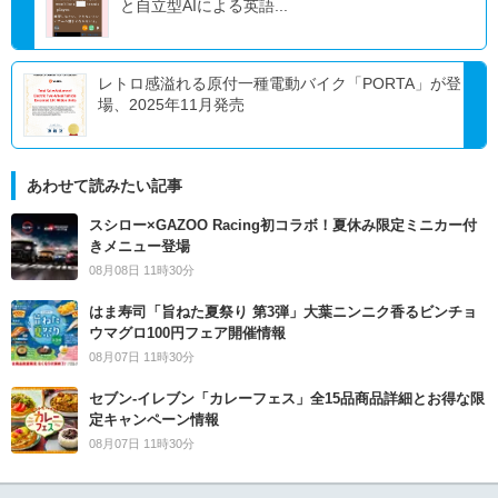
と自立型AIによる英語...
レトロ感溢れる原付一種電動バイク「PORTA」が登
場、2025年11月発売
あわせて読みたい記事
スシロー×GAZOO Racing初コラボ！夏休み限定ミニカー付
きメニュー登場
08月08日 11時30分
はま寿司「旨ねた夏祭り 第3弾」大葉ニンニク香るビンチョ
ウマグロ100円フェア開催情報
08月07日 11時30分
セブン‐イレブン「カレーフェス」全15品商品詳細とお得な限
定キャンペーン情報
08月07日 11時30分