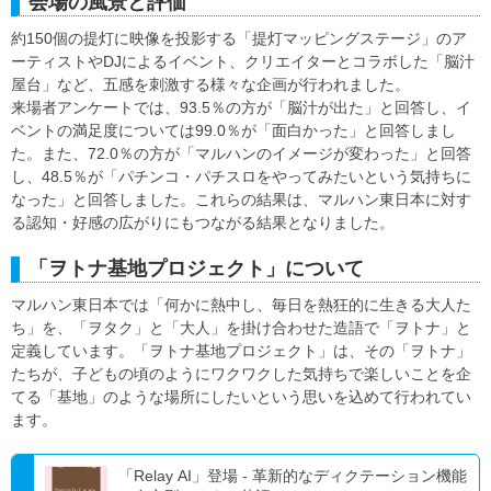
会場の風景と評価
約150個の提灯に映像を投影する「提灯マッピングステージ」のア
ーティストやDJによるイベント、クリエイターとコラボした「脳汁
屋台」など、五感を刺激する様々な企画が行われました。
来場者アンケートでは、93.5％の方が「脳汁が出た」と回答し、イ
ベントの満足度については99.0％が「面白かった」と回答しまし
た。また、72.0％の方が「マルハンのイメージが変わった」と回答
し、48.5％が「パチンコ・パチスロをやってみたいという気持ちに
なった」と回答しました。これらの結果は、マルハン東日本に対す
る認知・好感の広がりにもつながる結果となりました。
「ヲトナ基地プロジェクト」について
マルハン東日本では「何かに熱中し、毎日を熱狂的に生きる大人た
ち」を、「ヲタク」と「大人」を掛け合わせた造語で「ヲトナ」と
定義しています。「ヲトナ基地プロジェクト」は、その「ヲトナ」
たちが、子どもの頃のようにワクワクした気持ちで楽しいことを企
てる「基地」のような場所にしたいという思いを込めて行われてい
ます。
「Relay AI」登場 - 革新的なディクテーション機能