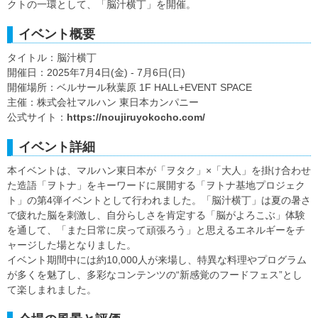
クトの一環として、「脳汁横丁」を開催。
イベント概要
タイトル：脳汁横丁
開催日：2025年7月4日(金) - 7月6日(日)
開催場所：ベルサール秋葉原 1F HALL+EVENT SPACE
主催：株式会社マルハン 東日本カンパニー
公式サイト：
https://noujiruyokocho.com/
イベント詳細
本イベントは、マルハン東日本が「ヲタク」×「大人」を掛け合わせ
た造語「ヲトナ」をキーワードに展開する「ヲトナ基地プロジェク
ト」の第4弾イベントとして行われました。「脳汁横丁」は夏の暑さ
で疲れた脳を刺激し、自分らしさを肯定する「脳がよろこぶ」体験
を通して、「また日常に戻って頑張ろう」と思えるエネルギーをチ
ャージした場となりました。
イベント期間中には約10,000人が来場し、特異な料理やプログラム
が多くを魅了し、多彩なコンテンツの“新感覚のフードフェス”とし
て楽しまれました。