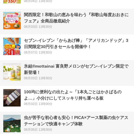
08月04日 11時30分
関西限定！和歌山の恵みを味わう『和歌山毎度おおきに
フェア』全商品徹底紹介
08月03日 11時30分
セブン‐イレブン「からあげ棒」「アメリカンドッグ」3
日間限定30円引きセールを開催中！
08月07日 11時30分
氷結®mottainai 富良野メロンがセブン‐イレブン限定で
新登場！
08月03日 11時30分
100均に便利なの出たよ～「1本丸ごとはかさばるの
よ…」小分けにしてスッキリ持ち運べる板
08月02日 11時00分
虫が苦手な初心者も安心！PICA×アース製薬の虫ケアス
テーションで快適キャンプ体験
08月05日 11時30分