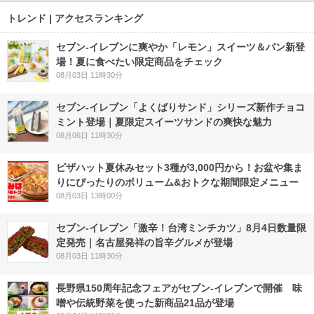
トレンド | アクセスランキング
セブン‐イレブンに爽やか「レモン」スイーツ＆パン新登
場！夏に食べたい限定商品をチェック
08月03日 11時30分
セブン‐イレブン「よくばりサンド」シリーズ新作チョコ
ミント登場｜夏限定スイーツサンドの爽快な魅力
08月06日 11時30分
ピザハット夏休みセット3種が3,000円から！お盆や集ま
りにぴったりのボリューム&おトクな期間限定メニュー
08月03日 13時00分
セブン-イレブン「激辛！台湾ミンチカツ」8月4日数量限
定発売｜名古屋発祥の旨辛グルメが登場
08月03日 11時30分
長野県150周年記念フェアがセブン-イレブンで開催 味
噌や伝統野菜を使った新商品21品が登場