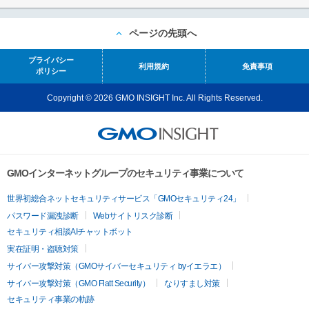
ページの先頭へ
プライバシー
利用規約
免責事項
ポリシー
Copyright © 2026 GMO INSIGHT Inc. All Rights Reserved.
GMOインターネットグループのセキュリティ事業について
世界初総合ネットセキュリティサービス「GMOセキュリティ24」
パスワード漏洩診断
Webサイトリスク診断
セキュリティ相談AIチャットボット
実在証明・盗聴対策
サイバー攻撃対策（GMOサイバーセキュリティ byイエラエ）
サイバー攻撃対策（GMO Flatt Security）
なりすまし対策
セキュリティ事業の軌跡