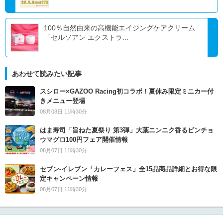
100％自然由来の高機能エイジングケアクリーム
「セルソアン エクストラ...
あわせて読みたい記事
スシロー×GAZOO Racing初コラボ！夏休み限定ミニカー付
きメニュー登場
08月08日 11時30分
はま寿司「旨ねた夏祭り 第3弾」大葉ニンニク香るビンチョ
ウマグロ100円フェア開催情報
08月07日 11時30分
セブン‐イレブン「カレーフェス」全15品商品詳細とお得な限
定キャンペーン情報
08月07日 11時30分