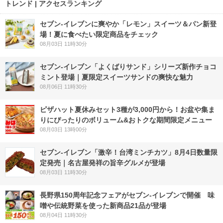
トレンド | アクセスランキング
セブン‐イレブンに爽やか「レモン」スイーツ＆パン新登
場！夏に食べたい限定商品をチェック
08月03日 11時30分
セブン‐イレブン「よくばりサンド」シリーズ新作チョコ
ミント登場｜夏限定スイーツサンドの爽快な魅力
08月06日 11時30分
ピザハット夏休みセット3種が3,000円から！お盆や集ま
りにぴったりのボリューム&おトクな期間限定メニュー
08月03日 13時00分
セブン-イレブン「激辛！台湾ミンチカツ」8月4日数量限
定発売｜名古屋発祥の旨辛グルメが登場
08月03日 11時30分
長野県150周年記念フェアがセブン-イレブンで開催 味
噌や伝統野菜を使った新商品21品が登場
08月04日 11時30分