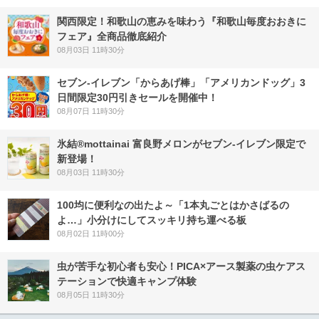
関西限定！和歌山の恵みを味わう『和歌山毎度おおきに
フェア』全商品徹底紹介
08月03日 11時30分
セブン‐イレブン「からあげ棒」「アメリカンドッグ」3
日間限定30円引きセールを開催中！
08月07日 11時30分
氷結®mottainai 富良野メロンがセブン‐イレブン限定で
新登場！
08月03日 11時30分
100均に便利なの出たよ～「1本丸ごとはかさばるの
よ…」小分けにしてスッキリ持ち運べる板
08月02日 11時00分
虫が苦手な初心者も安心！PICA×アース製薬の虫ケアス
テーションで快適キャンプ体験
08月05日 11時30分