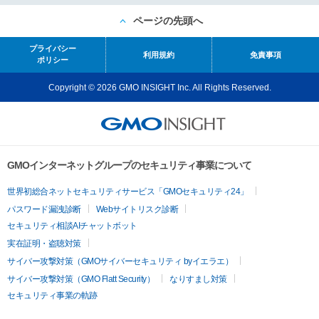
ページの先頭へ
プライバシー
利用規約
免責事項
ポリシー
Copyright © 2026 GMO INSIGHT Inc. All Rights Reserved.
GMOインターネットグループのセキュリティ事業について
世界初総合ネットセキュリティサービス「GMOセキュリティ24」
パスワード漏洩診断
Webサイトリスク診断
セキュリティ相談AIチャットボット
実在証明・盗聴対策
サイバー攻撃対策（GMOサイバーセキュリティ byイエラエ）
サイバー攻撃対策（GMO Flatt Security）
なりすまし対策
セキュリティ事業の軌跡