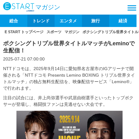
マガジン
総合
トレンド
エンタメ
旅行
経済
E START トップページ
スポーツ
マガジン
ボクシングトリプル世界タイトルマ
ボクシングトリプル世界タイトルマッチがLeminoで
生配信！
2025-07-21 07:00:00
NTTドコモは、2025年9月14日に愛知県名古屋市のIGアリーナで開
催される「NTTドコモ Presents Lemino BOXING トリプル世界タイ
トルマッチ」の独占無料生配信を、映像配信サービス「Lemino®」
で行われます。
注目の試合には、井上尚弥選手や武居由樹選手といったトップボク
サーが登場し、格闘技ファンは見逃せない大会です。