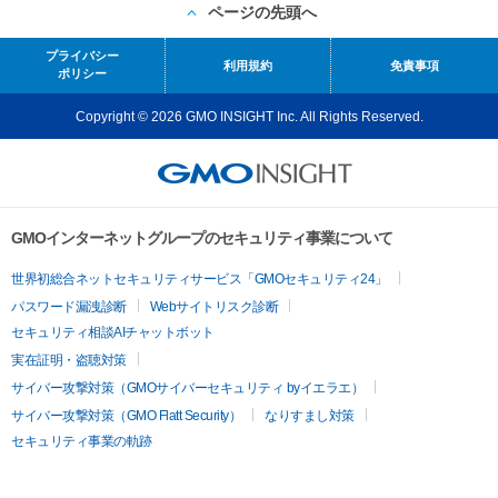
ページの先頭へ
プライバシー
利用規約
免責事項
ポリシー
Copyright © 2026 GMO INSIGHT Inc. All Rights Reserved.
GMOインターネットグループのセキュリティ事業について
世界初総合ネットセキュリティサービス「GMOセキュリティ24」
パスワード漏洩診断
Webサイトリスク診断
セキュリティ相談AIチャットボット
実在証明・盗聴対策
サイバー攻撃対策（GMOサイバーセキュリティ byイエラエ）
サイバー攻撃対策（GMO Flatt Security）
なりすまし対策
セキュリティ事業の軌跡