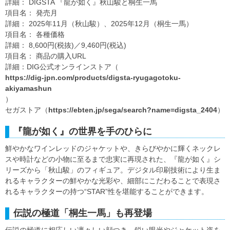
詳細： DIGSTA 『龍が如く』秋山駿と桐生一馬
項目名： 発売月
詳細： 2025年11月（秋山駿）、2025年12月（桐生一馬）
項目名： 各種価格
詳細： 8,600円(税抜)／9,460円(税込)
項目名： 商品の購入URL
詳細：DIG公式オンラインストア（
https://dig-jpn.com/products/digsta-ryugagotoku-
akiyamashun
）
セガストア（
https://ebten.jp/sega/search?name=digsta_2404
）
『龍が如く』の世界を手のひらに
鮮やかなワインレッドのジャケットや、きらびやかに輝くネックレ
スや時計などの小物に至るまで忠実に再現された、『龍が如く』シ
リーズから「秋山駿」のフィギュア。デジタル印刷技術により生ま
れるキャラクターの鮮やかな光彩や、細部にこだわることで表現さ
れるキャラクターの持つ“STAR”性を堪能することができます。
伝説の極道「桐生一馬」も再登場