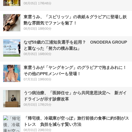
08月05日 17時48分
東雲うみ、「スピリッツ」の表紙＆グラビアに登場し妖
艶な雰囲気でファンを魅了！
08月03日 18時00分
なぜ59歳の三浦知良選手を起用？ ONODERA GROUP
と重なった「努力の積み重ね」
08月05日 16時00分
東雲うみが「ヤングキング」のグラビアで泡まみれに！
その他のPPEメンバーも登場！
07月31日 19時00分
うつ病治療、「医師任せ」から共同意思決定へ 新ガイ
ドラインが示す診療改革
08月03日 17時25分
「帰宅後、冷蔵庫が空っぽ」旅行前後の食事に約5割がス
トレス 負担を減らす賢い方法
08月01日 20時33分