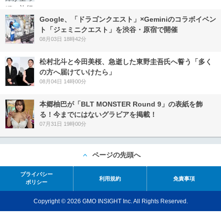
Google、「ドラゴンクエスト」×Geminiのコラボイベン
ト「ジェミニクエスト」を渋谷・原宿で開催
08月03日 18時42分
松村北斗と今田美桜、急逝した東野圭吾氏へ誓う「多く
の方へ届けていけたら」
08月04日 14時00分
本郷柚巴が「BLT MONSTER Round 9」の表紙を飾
る！今までにはないグラビアを掲載！
07月31日 19時00分
ページの先頭へ
プライバシー
利用規約
免責事項
ポリシー
Copyright © 2026 GMO INSIGHT Inc. All Rights Reserved.