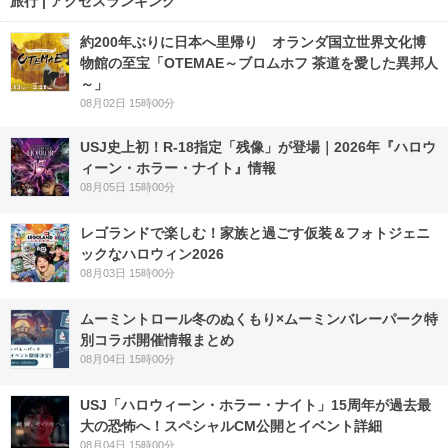
旅行 | アクセスランキング
約200年ぶりに日本へ里帰り オランダ国立世界文化博
物館の至宝「OTEMAE～ブロムホフ 茶道を愛した異邦人
～」
08月02日 15時00分
USJ史上初！R-18指定「残像」が登場｜2026年『ハロウ
ィーン・ホラー・ナイト』情報
08月05日 15時00分
レゴランドで楽しむ！家族と過ごす仮装＆フォトジェニ
ックなハロウィン2026
08月03日 15時00分
ムーミントロール冬のぬくもり×ムーミンバレーパーク特
別コラボ開催情報まとめ
08月04日 15時00分
USJ「ハロウィーン・ホラー・ナイト」15周年が過去最
大の恐怖へ！スペシャルCM公開とイベント詳細
08月04日 15時00分