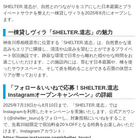
SHELTER.道志が、自然とのつながりをコアにした日本庭園とプラ
イベートサウナを整えた一棟貸しヴィラを2025年8月にオープンし
ます。
一棟貸しヴィラ「SHELTER.道志」の魅力
神奈川県相模原市に位置する「SHELTER.道志」は、自然豊かな道
志みちエリアに隣接し、清流や山並みを望むことができるプライベ
ート宿泊施設です。静寂な環境で日常から離れた穏やかな時間をお
過ごしいただけます。この施設内には、苔むす日本庭園や、檜を使
ったサウナスペース、そして炎を眺めることができる石畳の休憩エ
リアが整っております。
「フォロー＆いいねで応募！SHELTER.道志
Instagramオープンキャンペーン」の詳細
2025年7月19日から8月10日まで、「SHELTER.道志」では
Instagramを利用したキャンペーンを実施いたします。公式アカウン
ト(@shelter_tsuru)をフォローし、対象投稿にいいねをすること
で、先着20組限定で宿泊料金20％OFFとなる特典をお楽しみいただ
けます。Instagramアカウント：
https://www.instagram.com/shelter_tsuru/