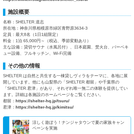
施設概要
名称：SHELTER.道志
所在地：神奈川県相模原市緑区青野原3634-3
定員：最大8名（1日1組限定）
料金：1泊 65,000円～（税込、季節変動あり）
主な設備：貸切サウナ（水風呂付）、日本庭園、焚火台、バーベキ
ュー設備、フルキッチン、Wi-Fi完備
その他の情報
SHELTER.は自然と共生する一棟貸しヴィラをテーマに、各地に展
開しています。他にも山梨県の「SHELTER.都留」や千葉県の
「SHELTER.君津」があり、それぞれ唯一無二の体験を提供してい
ます。詳細は各施設のホームページをご覧ください。
都留：
https://shelter-hq.jp/tsuru/
君津：
https://shelter-hq.jp/kimitsu/
涼しく遊ぼう！ナンジャタウンで夏の家族キャン
ペーンを実施