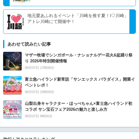
地元愛あふれるイベント「川崎を推す夏！I♡川崎」
アトレ川崎にて開催中！
あわせて読みたい記事
マザー牧場でシンガポール・ナショナルデー花火&盆踊り祭
り 2026年特別開催情報
08月07日 17時00分
富士急ハイランド新常設「サンエックス パラダイス」開業イ
ベントレポ！
08月07日 15時00分
山梨出身キャラクター・ほっぺちゃん×富士急ハイランド初
コラボ サン宝石フェア2026の魅力と楽しみ方
08月07日 9時00分