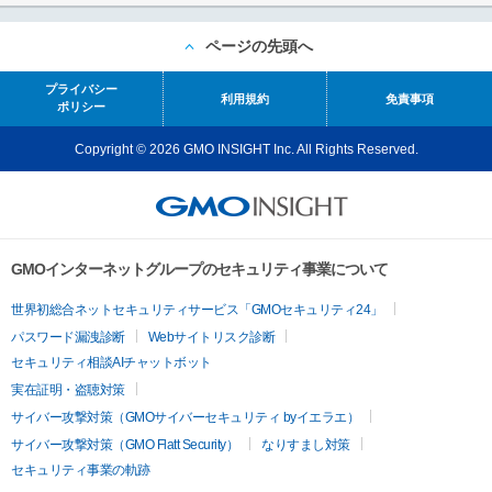
ページの先頭へ
プライバシー
利用規約
免責事項
ポリシー
Copyright © 2026 GMO INSIGHT Inc. All Rights Reserved.
GMOインターネットグループのセキュリティ事業について
世界初総合ネットセキュリティサービス「GMOセキュリティ24」
パスワード漏洩診断
Webサイトリスク診断
セキュリティ相談AIチャットボット
実在証明・盗聴対策
サイバー攻撃対策（GMOサイバーセキュリティ byイエラエ）
サイバー攻撃対策（GMO Flatt Security）
なりすまし対策
セキュリティ事業の軌跡