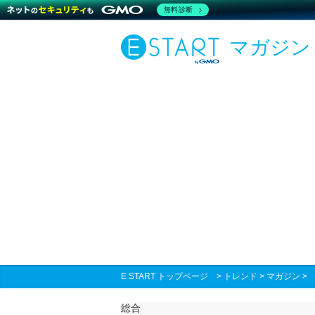
無料診断
マガジン
E START トップページ
>
トレンド
>
マガジン
総合