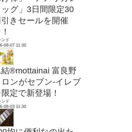
ドッグ」3日間限定30
円引きセールを開催
中！
レンド
6-08-07 11:30
結®mottainai 富良野
メロンがセブン‐イレブ
ン限定で新登場！
レンド
6-08-03 11:30
100均に便利なの出た