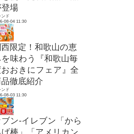
が登場
レンド
6-08-04 11:30
関西限定！和歌山の恵
みを味わう『和歌山毎
度おおきにフェア』全
商品徹底紹介
レンド
6-08-03 11:30
セブン‐イレブン「から
あげ棒」「アメリカン