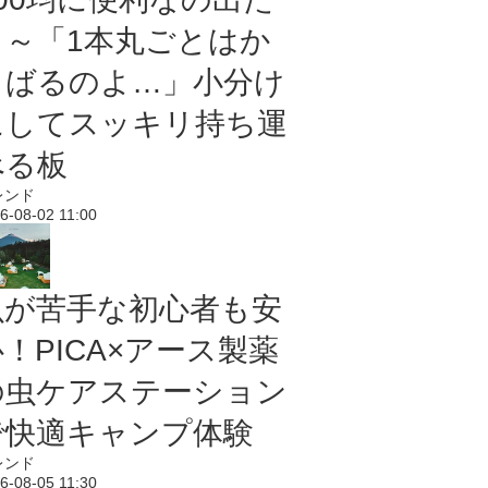
よ～「1本丸ごとはか
さばるのよ…」小分け
にしてスッキリ持ち運
べる板
レンド
6-08-02 11:00
虫が苦手な初心者も安
！PICA×アース製薬
の虫ケアステーション
で快適キャンプ体験
レンド
6-08-05 11:30