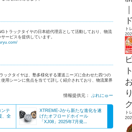
ト
YANGトラックタイヤの日本総代理店として活動しており、物流
202
いサービスを提供しています。
uryu.com/
ト
のトラックタイヤは、塾多様化する運送ニーズに合わせた四つの
と使用シーンに焦点を当てて詳しく紹介されており、物流業界
情報提供元：
ぷれにゅー
コンテ
XTREME-Jから新たな進化を遂
ト
援、全
げたオフロードホイール
202
「XJ08」2025年7月発...