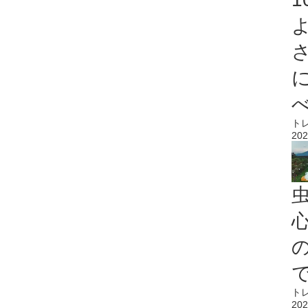
ト
202
心
ト
202