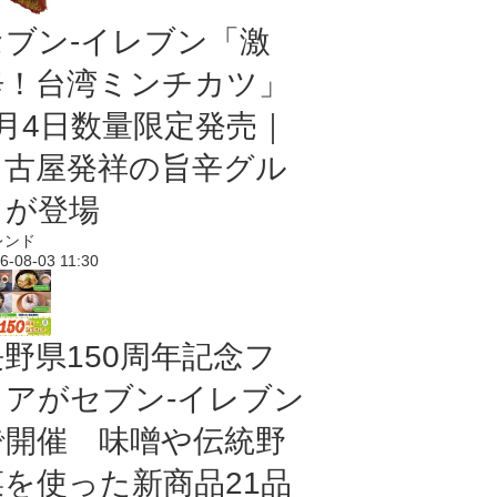
セブン-イレブン「激
辛！台湾ミンチカツ」
8月4日数量限定発売｜
名古屋発祥の旨辛グル
メが登場
レンド
6-08-03 11:30
長野県150周年記念フ
ェアがセブン-イレブン
で開催 味噌や伝統野
菜を使った新商品21品