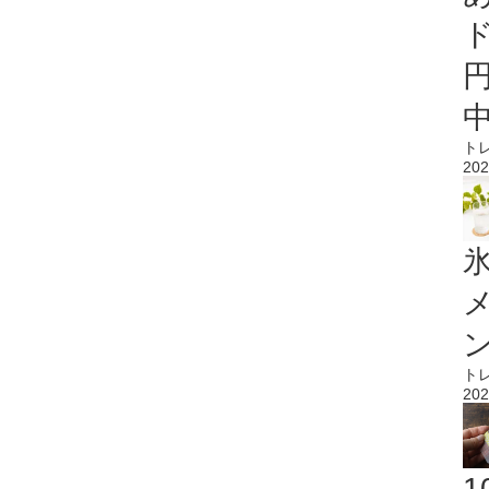
ト
202
氷
ト
202