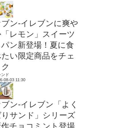
セブン‐イレブンに爽や
か「レモン」スイーツ
＆パン新登場！夏に食
べたい限定商品をチェ
ック
レンド
6-08-03 11:30
セブン‐イレブン「よく
ばりサンド」シリーズ
新作チョコミント登場