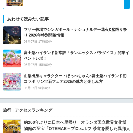
あわせて読みたい記事
マザー牧場でシンガポール・ナショナルデー花火&盆踊り祭
り 2026年特別開催情報
08月07日 17時00分
富士急ハイランド新常設「サンエックス パラダイス」開業イ
ベントレポ！
08月07日 15時00分
山梨出身キャラクター・ほっぺちゃん×富士急ハイランド初
コラボ サン宝石フェア2026の魅力と楽しみ方
08月07日 9時00分
旅行 | アクセスランキング
約200年ぶりに日本へ里帰り オランダ国立世界文化博
物館の至宝「OTEMAE～ブロムホフ 茶道を愛した異邦人