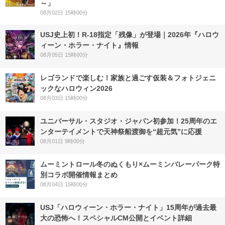
～」
08月02日 15時00分
USJ史上初！R-18指定「残像」が登場｜2026年『ハロウ
ィーン・ホラー・ナイト』情報
08月05日 15時00分
レゴランドで楽しむ！家族と過ごす仮装＆フォトジェニ
ックなハロウィン2026
08月03日 15時00分
ユニバーサル・スタジオ・ジャパン初参加！25周年のエ
ンターテイメントで天神祭船渡御を“超元気”に応援
08月01日 9時00分
ムーミントロール冬のぬくもり×ムーミンバレーパーク特
別コラボ開催情報まとめ
08月04日 15時00分
USJ「ハロウィーン・ホラー・ナイト」15周年が過去最
大の恐怖へ！スペシャルCM公開とイベント詳細