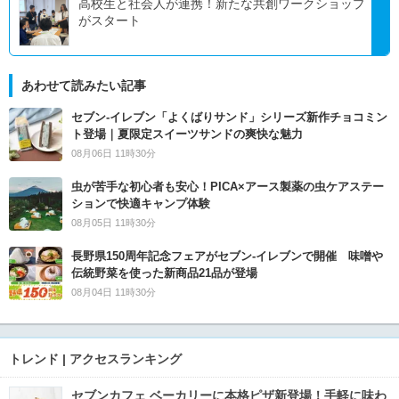
高校生と社会人が連携！新たな共創ワークショップ
がスタート
あわせて読みたい記事
セブン‐イレブン「よくばりサンド」シリーズ新作チョコミン
ト登場｜夏限定スイーツサンドの爽快な魅力
08月06日 11時30分
虫が苦手な初心者も安心！PICA×アース製薬の虫ケアステー
ションで快適キャンプ体験
08月05日 11時30分
長野県150周年記念フェアがセブン-イレブンで開催 味噌や
伝統野菜を使った新商品21品が登場
08月04日 11時30分
トレンド | アクセスランキング
セブンカフェ ベーカリーに本格ピザ新登場！手軽に味わ