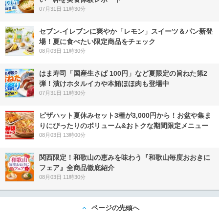
07月31日 11時30分
セブン‐イレブンに爽やか「レモン」スイーツ＆パン新登
場！夏に食べたい限定商品をチェック
08月03日 11時30分
はま寿司「国産生さば 100円」など夏限定の旨ねた第2
弾！漬けホタルイカや本鮪ほほ肉も登場中
07月31日 11時30分
ピザハット夏休みセット3種が3,000円から！お盆や集ま
りにぴったりのボリューム&おトクな期間限定メニュー
08月03日 13時00分
関西限定！和歌山の恵みを味わう『和歌山毎度おおきに
フェア』全商品徹底紹介
08月03日 11時30分
ページの先頭へ