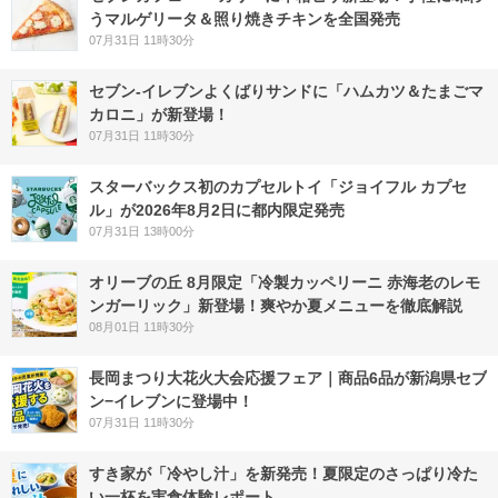
うマルゲリータ＆照り焼きチキンを全国発売
07月31日 11時30分
セブン‐イレブンよくばりサンドに「ハムカツ＆たまごマ
カロニ」が新登場！
07月31日 11時30分
スターバックス初のカプセルトイ「ジョイフル カプセ
ル」が2026年8月2日に都内限定発売
07月31日 13時00分
オリーブの丘 8月限定「冷製カッペリーニ 赤海老のレモ
ンガーリック」新登場！爽やか夏メニューを徹底解説
08月01日 11時30分
長岡まつり大花火大会応援フェア｜商品6品が新潟県セブ
ン−イレブンに登場中！
07月31日 11時30分
すき家が「冷やし汁」を新発売！夏限定のさっぱり冷た
い一杯を実食体験レポート