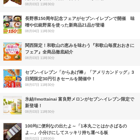
08月03日 11時30分
長野県150周年記念フェアがセブン-イレブンで開催 味
噌や伝統野菜を使った新商品21品が登場
08月04日 11時30分
関西限定！和歌山の恵みを味わう『和歌山毎度おおきに
フェア』全商品徹底紹介
08月03日 11時30分
セブン‐イレブン「からあげ棒」「アメリカンドッグ」3
日間限定30円引きセールを開催中！
08月07日 11時30分
氷結®mottainai 富良野メロンがセブン‐イレブン限定で
新登場！
08月03日 11時30分
100均に便利なの出たよ～「1本丸ごとはかさばるの
よ…」小分けにしてスッキリ持ち運べる板
08月02日 11時00分