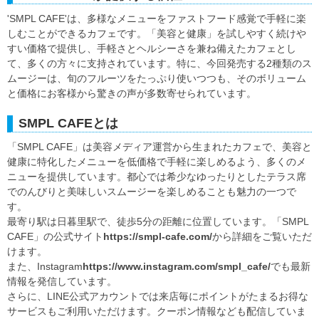
'SMPL CAFE'は、多様なメニューをファストフード感覚で手軽に楽
しむことができるカフェです。「美容と健康」を試しやすく続けや
すい価格で提供し、手軽さとヘルシーさを兼ね備えたカフェとし
て、多くの方々に支持されています。特に、今回発売する2種類のス
ムージーは、旬のフルーツをたっぷり使いつつも、そのボリューム
と価格にお客様から驚きの声が多数寄せられています。
SMPL CAFEとは
「SMPL CAFE」は美容メディア運営から生まれたカフェで、美容と
健康に特化したメニューを低価格で手軽に楽しめるよう、多くのメ
ニューを提供しています。都心では希少なゆったりとしたテラス席
でのんびりと美味しいスムージーを楽しめることも魅力の一つで
す。
最寄り駅は日暮里駅で、徒歩5分の距離に位置しています。「SMPL
CAFE」の公式サイト
https://smpl-cafe.com/
から詳細をご覧いただ
けます。
また、Instagram
https://www.instagram.com/smpl_cafe/
でも最新
情報を発信しています。
さらに、LINE公式アカウントでは来店毎にポイントがたまるお得な
サービスもご利用いただけます。クーポン情報なども配信していま