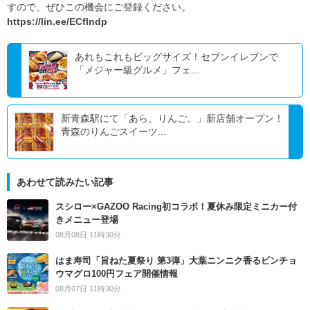
すので、ぜひこの機会にご登録ください。
https://lin.ee/ECfIndp
あれもこれもビッグサイズ！セブンイレブンで
「メジャー級グルメ」フェ...
新青森駅にて「あら、りんご。」新店舗オープン！
青森のりんごスイーツ...
あわせて読みたい記事
スシロー×GAZOO Racing初コラボ！夏休み限定ミニカー付
きメニュー登場
08月08日 11時30分
はま寿司「旨ねた夏祭り 第3弾」大葉ニンニク香るビンチョ
ウマグロ100円フェア開催情報
08月07日 11時30分