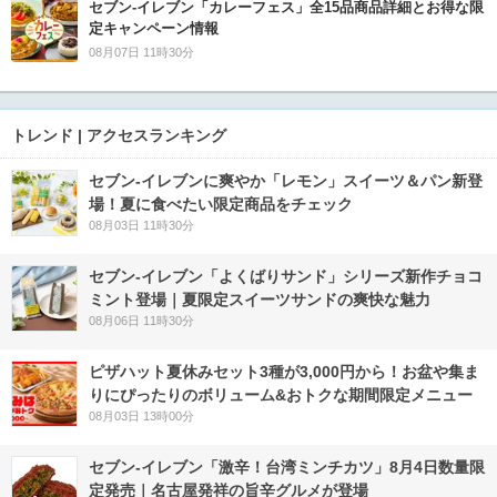
セブン‐イレブン「カレーフェス」全15品商品詳細とお得な限
定キャンペーン情報
08月07日 11時30分
トレンド | アクセスランキング
セブン‐イレブンに爽やか「レモン」スイーツ＆パン新登
場！夏に食べたい限定商品をチェック
08月03日 11時30分
セブン‐イレブン「よくばりサンド」シリーズ新作チョコ
ミント登場｜夏限定スイーツサンドの爽快な魅力
08月06日 11時30分
ピザハット夏休みセット3種が3,000円から！お盆や集ま
りにぴったりのボリューム&おトクな期間限定メニュー
08月03日 13時00分
セブン-イレブン「激辛！台湾ミンチカツ」8月4日数量限
定発売｜名古屋発祥の旨辛グルメが登場