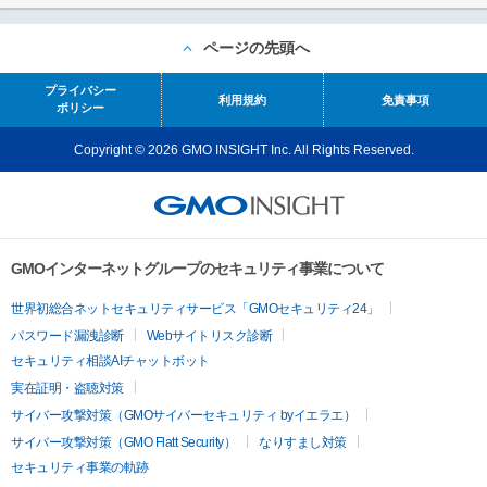
ページの先頭へ
プライバシー
利用規約
免責事項
ポリシー
Copyright © 2026 GMO INSIGHT Inc. All Rights Reserved.
GMOインターネットグループのセキュリティ事業について
世界初総合ネットセキュリティサービス「GMOセキュリティ24」
パスワード漏洩診断
Webサイトリスク診断
セキュリティ相談AIチャットボット
実在証明・盗聴対策
サイバー攻撃対策（GMOサイバーセキュリティ byイエラエ）
サイバー攻撃対策（GMO Flatt Security）
なりすまし対策
セキュリティ事業の軌跡