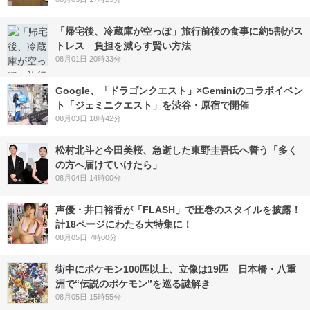
「帰宅後、冷蔵庫が空っぽ」旅行前後の食事に約5割がス
トレス 負担を減らす賢い方法
08月01日 20時33分
Google、「ドラゴンクエスト」×Geminiのコラボイベン
ト「ジェミニクエスト」を渋谷・原宿で開催
08月03日 18時42分
松村北斗と今田美桜、急逝した東野圭吾氏へ誓う「多く
の方へ届けていけたら」
08月04日 14時00分
声優・井口裕香が「FLASH」で圧巻のスタイルを披露！
計18ページにわたる大特集に！
08月05日 7時00分
街中にポケモン100匹以上、立像は19匹 日本橋・八重
洲で“伝説のポケモン”を巡る謎解き
08月05日 15時55分