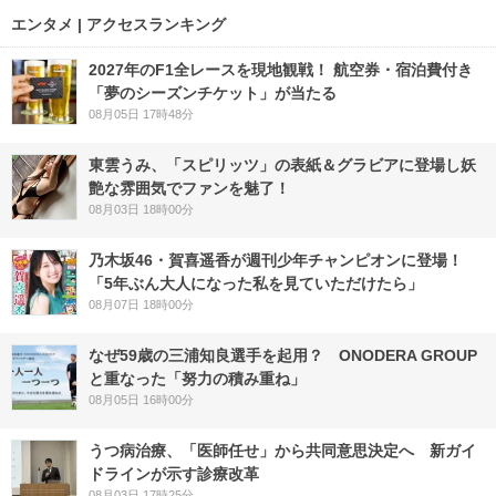
エンタメ | アクセスランキング
2027年のF1全レースを現地観戦！ 航空券・宿泊費付き
「夢のシーズンチケット」が当たる
08月05日 17時48分
東雲うみ、「スピリッツ」の表紙＆グラビアに登場し妖
艶な雰囲気でファンを魅了！
08月03日 18時00分
乃木坂46・賀喜遥香が週刊少年チャンピオンに登場！
「5年ぶん大人になった私を見ていただけたら」
08月07日 18時00分
なぜ59歳の三浦知良選手を起用？ ONODERA GROUP
と重なった「努力の積み重ね」
08月05日 16時00分
うつ病治療、「医師任せ」から共同意思決定へ 新ガイ
ドラインが示す診療改革
08月03日 17時25分