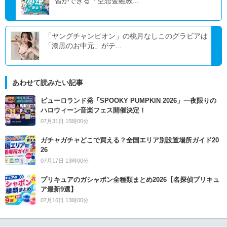
習ができる「空想金融教...
「ヤングチャンピオン」の桃月なしこのグラビアは
「漆黒のお中元」がテ...
あわせて読みたい記事
ピューロランド発「SPOOKY PUMPKIN 2026」一夜限りの
ハロウィーン音楽フェス開催決定！
07月31日 15時00分
ガチャガチャどこで買える？全国エリア別設置場所ガイド20
26
07月17日 13時00分
プリキュアのガシャポン全種類まとめ2026【名探偵プリキュ
ア最新9選】
07月16日 13時00分