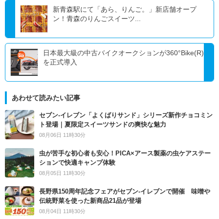
新青森駅にて「あら、りんご。」新店舗オープ
ン！青森のりんごスイーツ...
日本最大級の中古バイクオークションが360°Bike(R)
を正式導入
あわせて読みたい記事
セブン‐イレブン「よくばりサンド」シリーズ新作チョコミン
ト登場｜夏限定スイーツサンドの爽快な魅力
08月06日 11時30分
虫が苦手な初心者も安心！PICA×アース製薬の虫ケアステー
ションで快適キャンプ体験
08月05日 11時30分
長野県150周年記念フェアがセブン-イレブンで開催 味噌や
伝統野菜を使った新商品21品が登場
08月04日 11時30分