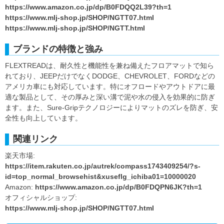
https://www.amazon.co.jp/dp/B0FDQQ2L39?th=1
https://www.mlj-shop.jp/SHOP/NGTT07.html
https://www.mlj-shop.jp/SHOP/NGTT.html
ブランドの特徴と強み
FLEXTREADは、耐久性と機能性を兼ね備えたフロアマットで知ら
れており、JEEPだけでなくDODGE、CHEVROLET、FORDなどの
アメリカ車にも対応しています。特にオフロードやアウトドアに最
適な製品として、その厚みと深い溝で泥や水の侵入を効果的に防ぎ
ます。また、Sure-Gripテクノロジーによりマットのズレを防ぎ、安
全性も向上しています。
関連リンク
楽天市場:
https://item.rakuten.co.jp/autrek/compass1743409254/?s-
id=top_normal_browsehist&xuseflg_ichiba01=10000020
Amazon:
https://www.amazon.co.jp/dp/B0FDQPN6JK?th=1
オフィシャルショップ:
https://www.mlj-shop.jp/SHOP/NGTT07.html