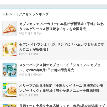
トレンド | アクセスランキング
セブンカフェ ベーカリーに本格ピザ新登場！手軽に味わ
うマルゲリータ＆照り焼きチキンを全国発売
07月31日 11時30分
セブン‐イレブンよくばりサンドに「ハムカツ＆たまごマ
カロニ」が新登場！
07月31日 11時30分
スターバックス初のカプセルトイ「ジョイフル カプセ
ル」が2026年8月2日に都内限定発売
07月31日 13時00分
オリーブの丘 8月限定「冷製カッペリーニ 赤海老のレモ
ンガーリック」新登場！爽やか夏メニューを徹底解説
08月01日 11時30分
長岡まつり大花火大会応援フェア｜商品6品が新潟県セブ