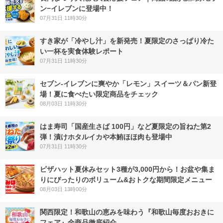
ン−イレブンに登場中！
07月31日 11時30分
すき家が「冷やし汁」を新発売！夏限定のさっぱり冷た
い一杯を実食体験レポート
07月31日 11時30分
セブン‐イレブンに爽やか「レモン」スイーツ＆パン新登
場！夏に食べたい限定商品をチェック
08月03日 11時30分
はま寿司「国産生さば 100円」など夏限定の旨ねた第2
弾！漬けホタルイカや本鮪ほほ肉も登場中
07月31日 11時30分
ピザハット夏休みセット3種が3,000円から！お盆や集ま
りにぴったりのボリューム&おトクな期間限定メニュー
08月03日 13時00分
関西限定！和歌山の恵みを味わう『和歌山毎度おおきに
フェア』全商品徹底紹介