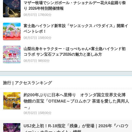
マザー牧場でシンガポール・ナショナルデー花火&盆踊り祭
り 2026年特別開催情報
08月07日 17時00分
富士急ハイランド新常設「サンエックス パラダイス」開業イ
ベントレポ！
08月07日 15時00分
山梨出身キャラクター・ほっぺちゃん×富士急ハイランド初
コラボ サン宝石フェア2026の魅力と楽しみ方
08月07日 9時00分
旅行 | アクセスランキング
約200年ぶりに日本へ里帰り オランダ国立世界文化博
物館の至宝「OTEMAE～ブロムホフ 茶道を愛した異邦人
～」
08月02日 15時00分
USJ史上初！R-18指定「残像」が登場｜2026年『ハロウ