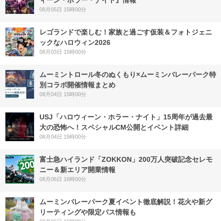
ィーン・ホラー・ナイト』情報
08月05日 15時00分
レゴランドで楽しむ！家族と過ごす仮装＆フォトジェニ
ックなハロウィン2026
08月03日 15時00分
ムーミントロール冬のぬくもり×ムーミンバレーパーク特
別コラボ開催情報まとめ
08月04日 15時00分
USJ「ハロウィーン・ホラー・ナイト」15周年が過去最
大の恐怖へ！スペシャルCM公開とイベント詳細
08月04日 15時00分
富士急ハイランド「ZOKKON」200万人突破記念セレモ
ニー＆新エリア開業情報
08月06日 16時00分
ムーミンバレーパーク夏イベント徹底解説！花火や新グ
リーティングや限定パス情報も