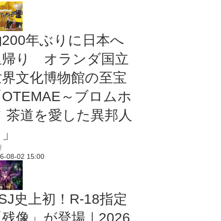
約200年ぶりに日本へ
里帰り オランダ国立
世界文化博物館の至宝
「OTEMAE～ブロムホ
フ 茶道を愛した異邦人
～」
行
6-08-02 15:00
SJ史上初！R-18指定
残像」が登場｜2026