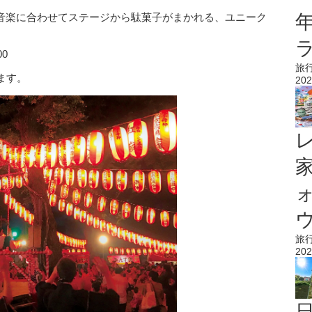
ク音楽に合わせてステージから駄菓子がまかれる、ユニーク
00
旅
ます。
202
ウ
旅
202