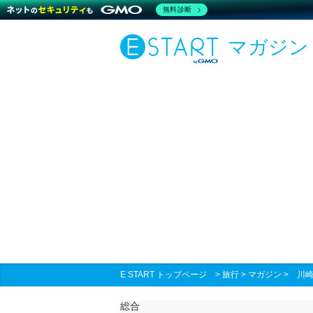
無料診断
マガジン
E START トップページ
>
旅行
>
マガジン
>
川
総合