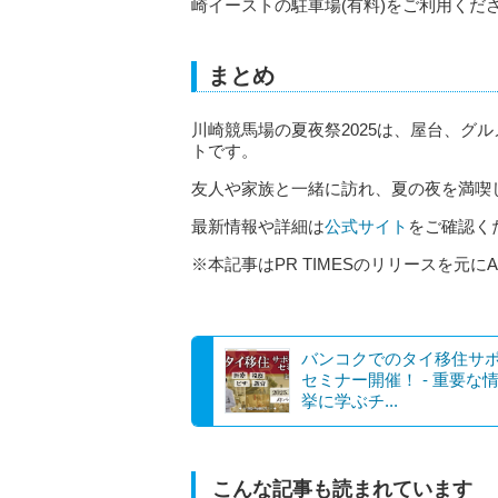
崎イーストの駐車場(有料)をご利用くだ
まとめ
川崎競馬場の夏夜祭2025は、屋台、グ
トです。
友人や家族と一緒に訪れ、夏の夜を満喫
最新情報や詳細は
公式サイト
をご確認く
※本記事はPR TIMESのリリースを元に
バンコクでのタイ移住サ
セミナー開催！ - 重要な
挙に学ぶチ...
こんな記事も読まれています