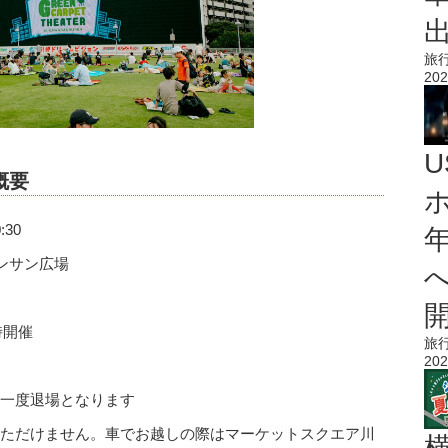
旅
202
概要
:30
ンサン広場
同時開催
旅
202
に一度退場となります
用いただけません。車でお越しの際はマーケットスクエア川