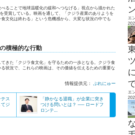
食べることで地球温暖化の緩和へつなげる」視点から描かれた
賞を受賞している。映画を通して、「クジラ産業のありようを
エ
ラ食文化は終わる」という危機感から、大変な状況の中でも
202
の積極的な行動
してきた「クジラ食文化」を守るための一歩となる。クジラ食
いる状況で、これらの映画は、その価値を伝えるための重要な
情報提供元：
ぷれにゅー
エ
202
ンテス
​​「静かなる退職」が企業に突き
してジ
つける問いとは？ ── ロードフ
ロンテ...