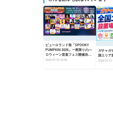
ピューロランド発「SPOOKY
PUMPKIN 2026」一夜限りのハ
ガチャガ
ロウィーン音楽フェス開催決
国エリア別
定！
2026-07-31 15:00
2026-07-17 