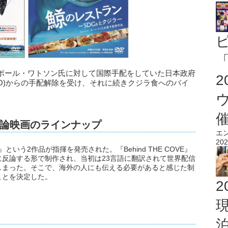
「
ポール・ワトソン氏に対して国際手配をしていた日本政府
PO)からの手配解除を受け、それに続きクジラ食へのバイ
論映画のラインナップ
エ
202
ン』という2作品が指揮を発売された。『Behind THE COVE』
反論する形で制作され、当初は23言語に翻訳されて世界配信
しまった。そこで、海外の人にも伝える必要があると感じた制
ことを決定した。
2