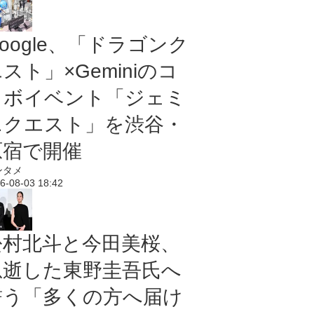
oogle、「ドラゴンク
スト」×Geminiのコ
ラボイベント「ジェミ
ニクエスト」を渋谷・
原宿で開催
ンタメ
6-08-03 18:42
松村北斗と今田美桜、
急逝した東野圭吾氏へ
誓う「多くの方へ届け