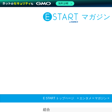
無料診断
マガジン
E START トップページ
>
エンタメ
>
マガジン
総合