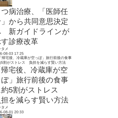
うつ病治療、「医師任
せ」から共同意思決定
へ 新ガイドラインが
示す診療改革
ンタメ
6-08-03 17:25
「帰宅後、冷蔵庫が空
っぽ」旅行前後の食事
に約5割がストレス
負担を減らす賢い方法
ンタメ
6-08-01 20:33