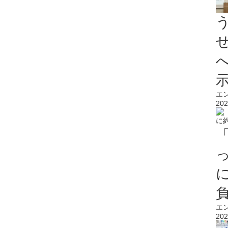
エ
202
エ
202