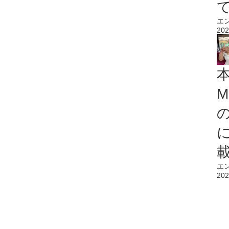
エ
202
M
エ
202