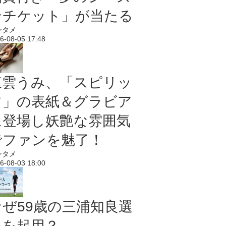
ンチケット」が当たる
ンタメ
6-08-05 17:48
東雲うみ、「スピリッ
ツ」の表紙＆グラビア
に登場し妖艶な雰囲気
でファンを魅了！
ンタメ
6-08-03 18:00
なぜ59歳の三浦知良選
手を起用？