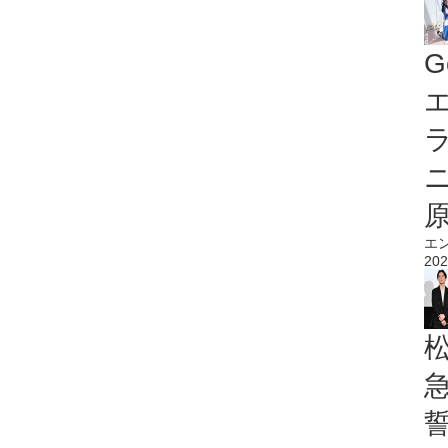
G
エ
エ
202