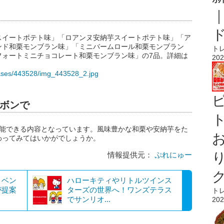
スイートポテト味」「ロアンヌ安納芋スイートポテト味」「ア
ンド和栗モンブラン味」「ミニバームロール和栗モンブラン
ト
フォートミニチョコレート和栗モンブラン味」の7品。詳細は
202
eases/443528/img_443528_2.jpg
ボンで
ト
堪能できる内容となっています。風味豊かな和栗や安納芋をた
わってみてはいかがでしょうか。
情報提供元：
ぷれにゅー
！ベン
ハローキティやリトルツインス
が提案
ターズの世界へ！ワンズテラス
ト
でサンリオ...
202