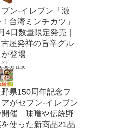
セブン-イレブン「激
辛！台湾ミンチカツ」
8月4日数量限定発売｜
名古屋発祥の旨辛グル
メが登場
レンド
6-08-03 11:30
長野県150周年記念フ
ェアがセブン-イレブン
で開催 味噌や伝統野
菜を使った新商品21品