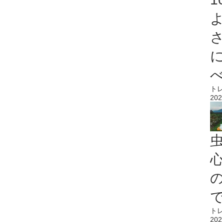
ト
202
心
ト
202