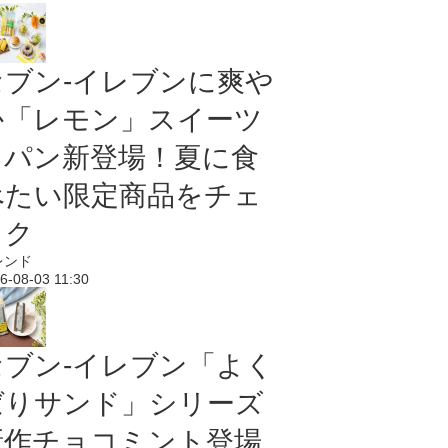
セブン‐イレブンに爽や
か「レモン」スイーツ
＆パン新登場！夏に食
べたい限定商品をチェ
ック
レンド
6-08-03 11:30
セブン‐イレブン「よく
ばりサンド」シリーズ
新作チョコミント登場