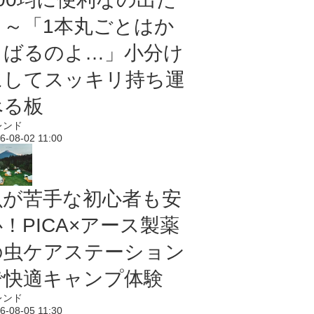
よ～「1本丸ごとはか
さばるのよ…」小分け
にしてスッキリ持ち運
べる板
レンド
6-08-02 11:00
虫が苦手な初心者も安
！PICA×アース製薬
の虫ケアステーション
で快適キャンプ体験
レンド
6-08-05 11:30