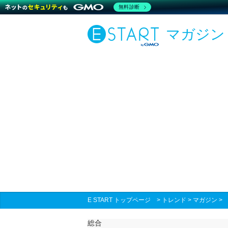
無料診断
マガジン
E START トップページ
>
トレンド
>
マガジン
総合