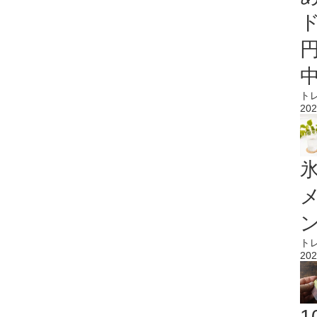
ト
202
氷
ト
202