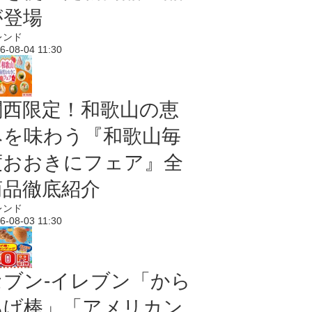
が登場
レンド
6-08-04 11:30
関西限定！和歌山の恵
みを味わう『和歌山毎
度おおきにフェア』全
商品徹底紹介
レンド
6-08-03 11:30
セブン‐イレブン「から
あげ棒」「アメリカン