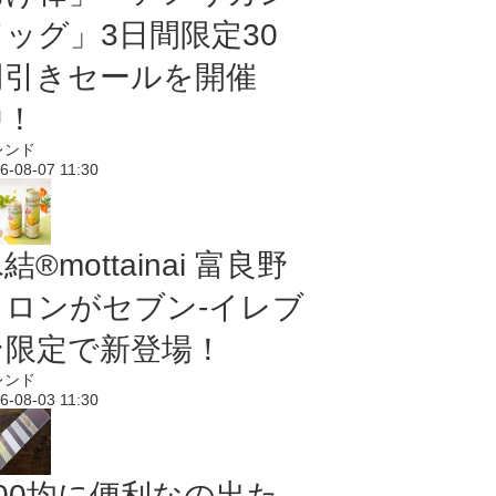
ドッグ」3日間限定30
円引きセールを開催
中！
レンド
6-08-07 11:30
結®mottainai 富良野
メロンがセブン‐イレブ
ン限定で新登場！
レンド
6-08-03 11:30
100均に便利なの出た