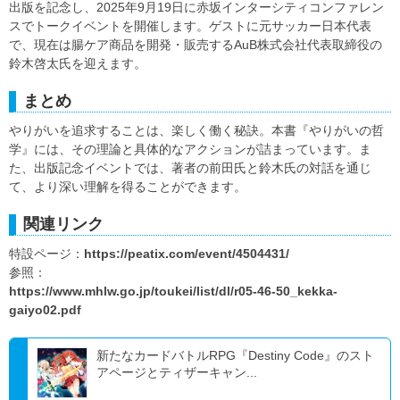
出版を記念し、2025年9月19日に赤坂インターシティコンファレン
スでトークイベントを開催します。ゲストに元サッカー日本代表
で、現在は腸ケア商品を開発・販売するAuB株式会社代表取締役の
鈴木啓太氏を迎えます。
まとめ
やりがいを追求することは、楽しく働く秘訣。本書『やりがいの哲
学』には、その理論と具体的なアクションが詰まっています。ま
た、出版記念イベントでは、著者の前田氏と鈴木氏の対話を通じ
て、より深い理解を得ることができます。
関連リンク
特設ページ：
https://peatix.com/event/4504431/
参照：
https://www.mhlw.go.jp/toukei/list/dl/r05-46-50_kekka-
gaiyo02.pdf
新たなカードバトルRPG『Destiny Code』のスト
アページとティザーキャン...