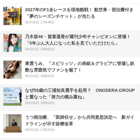
2027年のF1全レースを現地観戦！ 航空券・宿泊費付き
「夢のシーズンチケット」が当たる
08月05日 17時48分
乃木坂46・賀喜遥香が週刊少年チャンピオンに登場！
「5年ぶん大人になった私を見ていただけたら」
08月07日 18時00分
東雲うみ、「スピリッツ」の表紙＆グラビアに登場し妖
艶な雰囲気でファンを魅了！
08月03日 18時00分
なぜ59歳の三浦知良選手を起用？ ONODERA GROUP
と重なった「努力の積み重ね」
08月05日 16時00分
うつ病治療、「医師任せ」から共同意思決定へ 新ガイ
ドラインが示す診療改革
08月03日 17時25分