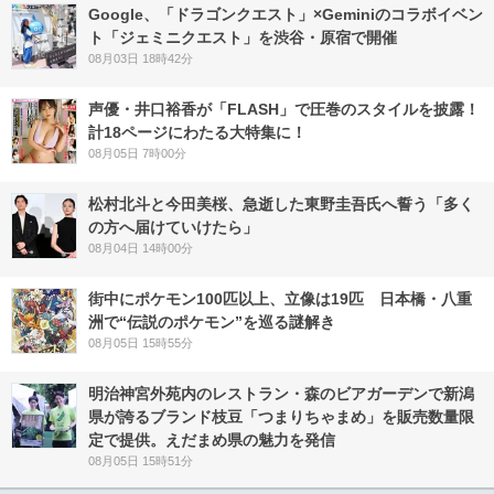
Google、「ドラゴンクエスト」×Geminiのコラボイベン
ト「ジェミニクエスト」を渋谷・原宿で開催
08月03日 18時42分
声優・井口裕香が「FLASH」で圧巻のスタイルを披露！
計18ページにわたる大特集に！
08月05日 7時00分
松村北斗と今田美桜、急逝した東野圭吾氏へ誓う「多く
の方へ届けていけたら」
08月04日 14時00分
街中にポケモン100匹以上、立像は19匹 日本橋・八重
洲で“伝説のポケモン”を巡る謎解き
08月05日 15時55分
明治神宮外苑内のレストラン・森のビアガーデンで新潟
県が誇るブランド枝豆「つまりちゃまめ」を販売数量限
定で提供。えだまめ県の魅力を発信
08月05日 15時51分