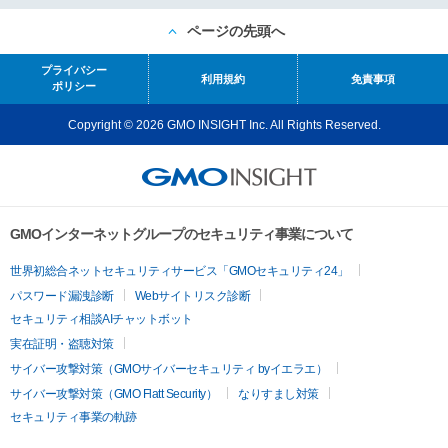
ページの先頭へ
プライバシー
利用規約
免責事項
ポリシー
Copyright © 2026 GMO INSIGHT Inc. All Rights Reserved.
GMOインターネットグループのセキュリティ事業について
世界初総合ネットセキュリティサービス「GMOセキュリティ24」
パスワード漏洩診断
Webサイトリスク診断
セキュリティ相談AIチャットボット
実在証明・盗聴対策
サイバー攻撃対策（GMOサイバーセキュリティ byイエラエ）
サイバー攻撃対策（GMO Flatt Security）
なりすまし対策
セキュリティ事業の軌跡