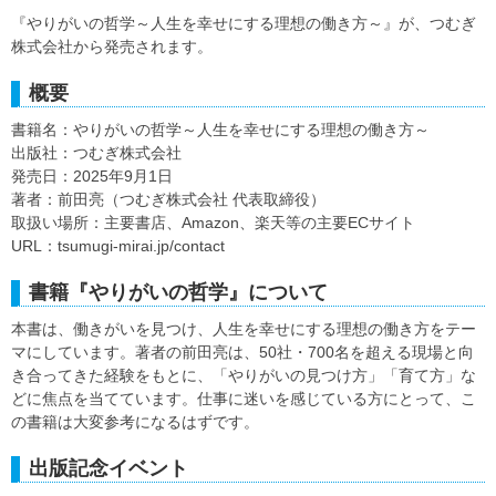
『やりがいの哲学～人生を幸せにする理想の働き方～』が、つむぎ
株式会社から発売されます。
概要
書籍名：やりがいの哲学～人生を幸せにする理想の働き方～
出版社：つむぎ株式会社
発売日：2025年9月1日
著者：前田亮（つむぎ株式会社 代表取締役）
取扱い場所：主要書店、Amazon、楽天等の主要ECサイト
URL：tsumugi-mirai.jp/contact
書籍『やりがいの哲学』について
本書は、働きがいを見つけ、人生を幸せにする理想の働き方をテー
マにしています。著者の前田亮は、50社・700名を超える現場と向
き合ってきた経験をもとに、「やりがいの見つけ方」「育て方」な
どに焦点を当てています。仕事に迷いを感じている方にとって、こ
の書籍は大変参考になるはずです。
出版記念イベント