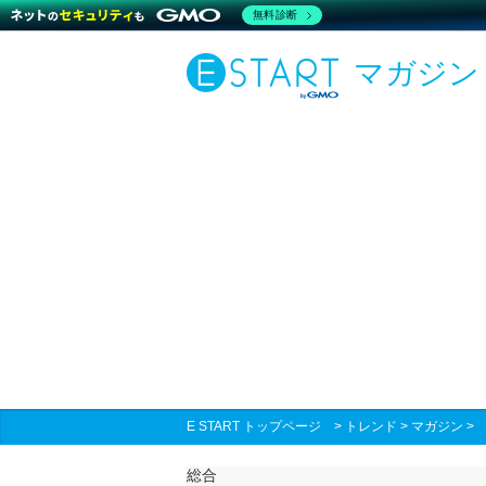
無料診断
マガジン
E START トップページ
>
トレンド
>
マガジン
総合