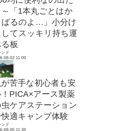
よ～「1本丸ごとはか
さばるのよ…」小分け
にしてスッキリ持ち運
べる板
レンド
6-08-02 11:00
虫が苦手な初心者も安
！PICA×アース製薬
の虫ケアステーション
で快適キャンプ体験
レンド
6-08-05 11:30