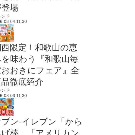
が登場
レンド
6-08-04 11:30
関西限定！和歌山の恵
みを味わう『和歌山毎
度おおきにフェア』全
商品徹底紹介
レンド
6-08-03 11:30
セブン‐イレブン「から
あげ棒」「アメリカン