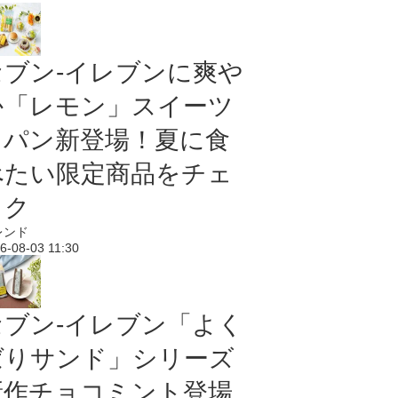
セブン‐イレブンに爽や
か「レモン」スイーツ
＆パン新登場！夏に食
べたい限定商品をチェ
ック
レンド
6-08-03 11:30
セブン‐イレブン「よく
ばりサンド」シリーズ
新作チョコミント登場