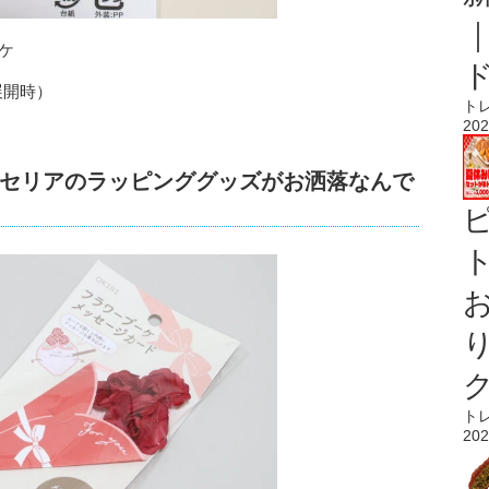
ケ
展開時）
ト
202
セリアのラッピンググッズがお洒落なんで
ト
ト
202