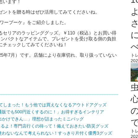
思います！
ゼントを贈る時はぜひ活用してみてくださいね。
ラワーブーケ』をご紹介しました。
るセリアのラッピンググッズ。￥110（税込）とお買い得
コンパクトなアイテムで、プレゼントを受け取る側の負担
にチェックしてみてくださいね！
25年7月）です。店舗により在庫切れ、取り扱っていない
ト
202
心
ってしまった！もう他では買えなくなるアウトドアグッズ
販でも500円近くするのに！」お得すぎるインテリア
出かけできん…」理想が詰まったミニバッグ
てるよ！専門店行くの待って！備えておきたい防災グッズ
ト
使わないなんて考えられない！すっきり片付く優秀3グッズ
202