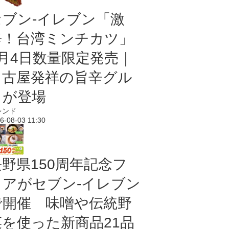
セブン-イレブン「激
辛！台湾ミンチカツ」
8月4日数量限定発売｜
名古屋発祥の旨辛グル
メが登場
レンド
6-08-03 11:30
長野県150周年記念フ
ェアがセブン-イレブン
で開催 味噌や伝統野
菜を使った新商品21品