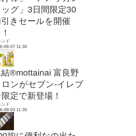
ドッグ」3日間限定30
円引きセールを開催
中！
レンド
6-08-07 11:30
結®mottainai 富良野
メロンがセブン‐イレブ
ン限定で新登場！
レンド
6-08-03 11:30
100均に便利なの出た