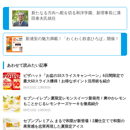
新たなる方向へ舵を切る和洋学園、新理事長に溝
田泰夫氏就任
新浦安の魅力満載！「わくわく鉄道ひろば」開催！
あわせて読みたい記事
ピザハット「お盆の10スライスキャンペーン」6日間限定で
最大60スライス獲得！お得なポイント活用術を紹介
08月10日 11時30分
セブン‐イレブン夏限定レモンスイーツ新発売！爽やかレモン
もことかじるレモンチーズケーキを徹底紹介
08月10日 11時30分
セブンプレミアム まるで和梨が新登場！2層仕立てで和梨の
果実感を忠実再現した夏限定アイス