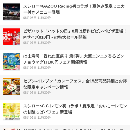
スシロー×GAZOO Racing初コラボ！夏休み限定ミニカ
ー付きメニュー登場
08月08日 11時30分
ピザハット「ハットの日」8月は新作ビビンバピザ登場！
Mサイズ810円～の特大セール開催
08月07日 11時30分
はま寿司「旨ねた夏祭り 第3弾」大葉ニンニク香るビン
チョウマグロ100円フェア開催情報
08月07日 11時30分
セブン‐イレブン「カレーフェス」全15品商品詳細とお得
な限定キャンペーン情報
08月07日 11時30分
スシロー×C.C.レモン初コラボ！夏限定「おいしーレモン
の甘酸っぱパフェ」新登場
08月09日 11時30分