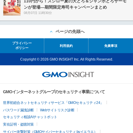
110円から！スシロー夏の大とろ＆ジャンボとろサーモ
ンが登場―期間限定寿司キャンペーンまとめ
08月07日 11時30分
ページの先頭へ
プライバシー
利用規約
免責事項
ポリシー
Copyright © 2026 GMO INSIGHT Inc. All Rights Reserved.
GMOインターネットグループのセキュリティ事業について
世界初総合ネットセキュリティサービス「GMOセキュリティ24」
パスワード漏洩診断
Webサイトリスク診断
セキュリティ相談AIチャットボット
実在証明・盗聴対策
サイバー攻撃対策（GMOサイバーセキュリティ byイエラエ）