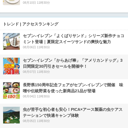
08月10日 11時30分
トレンド | アクセスランキング
セブン‐イレブン「よくばりサンド」シリーズ新作チョコ
ミント登場｜夏限定スイーツサンドの爽快な魅力
08月06日 11時30分
セブン‐イレブン「からあげ棒」「アメリカンドッグ」3
日間限定30円引きセールを開催中！
08月07日 11時30分
長野県150周年記念フェアがセブン-イレブンで開催 味
噌や伝統野菜を使った新商品21品が登場
08月04日 11時30分
虫が苦手な初心者も安心！PICA×アース製薬の虫ケアス
テーションで快適キャンプ体験
08月05日 11時30分