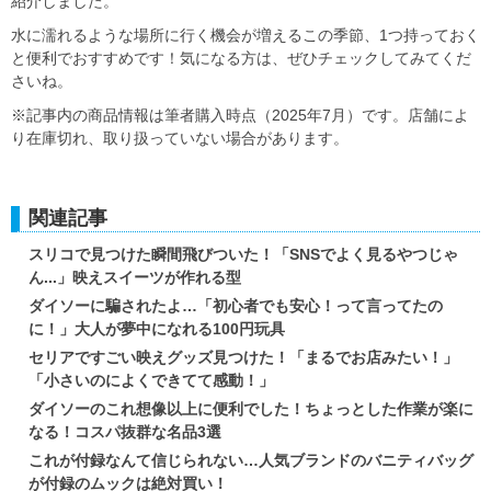
紹介しました。
水に濡れるような場所に行く機会が増えるこの季節、1つ持っておく
と便利でおすすめです！気になる方は、ぜひチェックしてみてくだ
さいね。
※記事内の商品情報は筆者購入時点（2025年7月）です。店舗によ
り在庫切れ、取り扱っていない場合があります。
関連記事
スリコで見つけた瞬間飛びついた！「SNSでよく見るやつじゃ
ん...」映えスイーツが作れる型
ダイソーに騙されたよ…「初心者でも安心！って言ってたの
に！」大人が夢中になれる100円玩具
セリアですごい映えグッズ見つけた！「まるでお店みたい！」
「小さいのによくできてて感動！」
ダイソーのこれ想像以上に便利でした！ちょっとした作業が楽に
なる！コスパ抜群な名品3選
これが付録なんて信じられない…人気ブランドのバニティバッグ
が付録のムックは絶対買い！