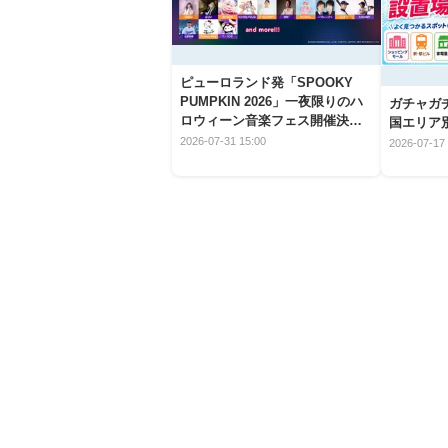
ピューロランド発「SPOOKY
PUMPKIN 2026」一夜限りのハ
ガチャガ
ロウィーン音楽フェス開催決
国エリア別
定！
2026-07-31 15:00
2026-07-17 