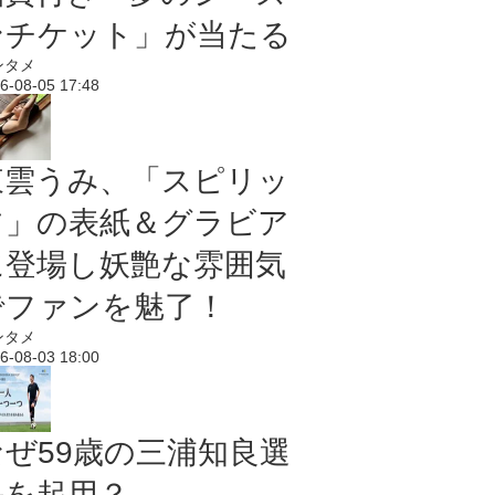
ンチケット」が当たる
ンタメ
6-08-05 17:48
東雲うみ、「スピリッ
ツ」の表紙＆グラビア
に登場し妖艶な雰囲気
でファンを魅了！
ンタメ
6-08-03 18:00
なぜ59歳の三浦知良選
手を起用？