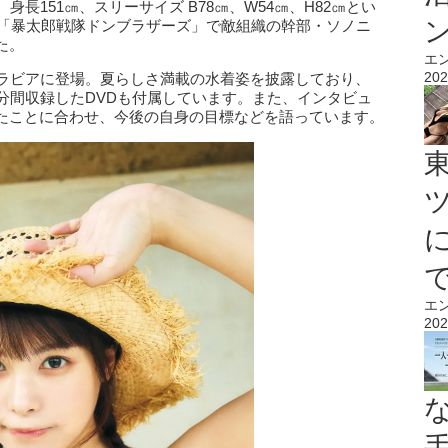
長151㎝、スリーサイズ B78㎝、W54㎝、H82㎝とい
マ「暴太郎戦隊ドンブラザーズ」で敵組織の幹部・ソノニ
た。
エ
202
グラビアに登場。夏らしさ満載の水着姿を披露しており、
分間収録したDVDも付属しています。また、インタビュ
たことに合わせ、今後の自身の目標などを語っています。
エ
202