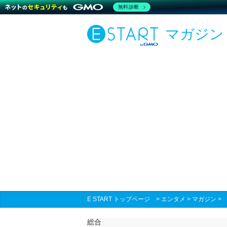
無料診断
マガジン
E START トップページ
>
エンタメ
>
マガジン
総合