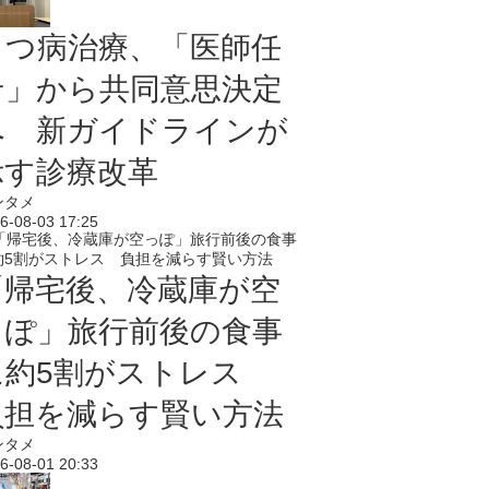
うつ病治療、「医師任
せ」から共同意思決定
へ 新ガイドラインが
示す診療改革
ンタメ
6-08-03 17:25
「帰宅後、冷蔵庫が空
っぽ」旅行前後の食事
に約5割がストレス
負担を減らす賢い方法
ンタメ
6-08-01 20:33