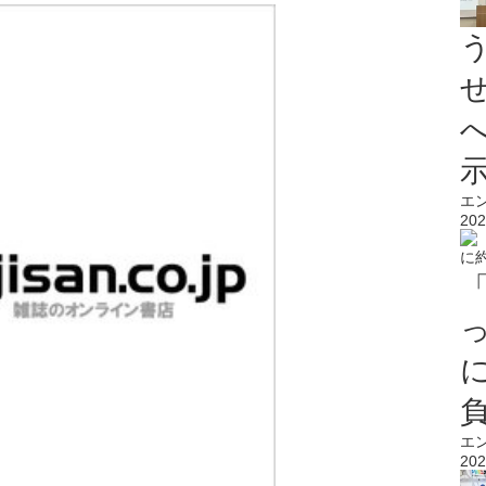
エ
202
エ
202