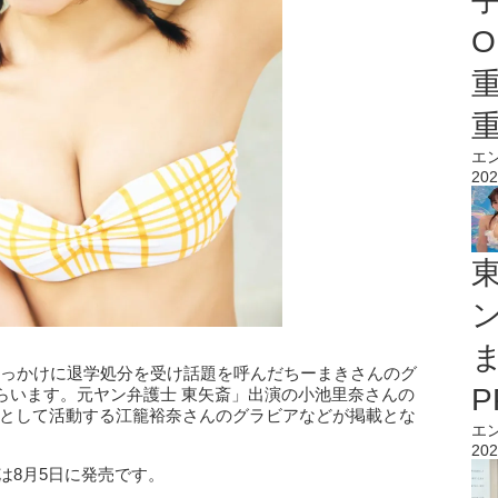
O
エ
202
きっかけに退学処分を受け話題を呼んだちーまきさんのグ
らいます。元ヤン弁護士 東矢斎」出演の小池里奈さんの
ドルとして活動する江籠裕奈さんのグラビアなどが掲載とな
エ
202
は8月5日に発売です。