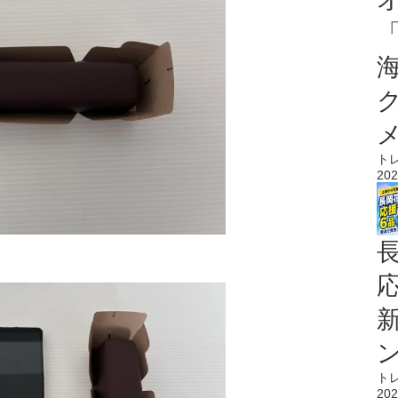
ト
202
ト
202