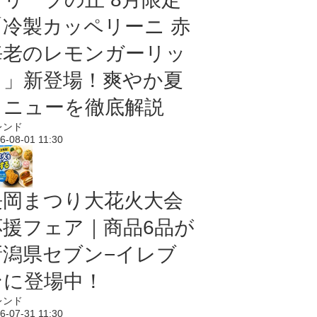
「冷製カッペリーニ 赤
海老のレモンガーリッ
ク」新登場！爽やか夏
メニューを徹底解説
レンド
6-08-01 11:30
長岡まつり大花火大会
応援フェア｜商品6品が
新潟県セブン−イレブ
ンに登場中！
レンド
6-07-31 11:30