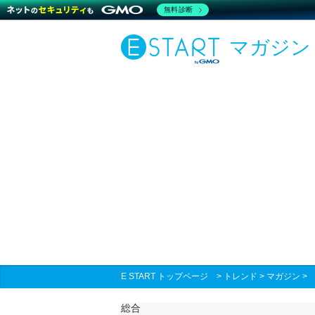
無料診断
マガジン
E START トップページ
>
トレンド
>
マガジン
総合