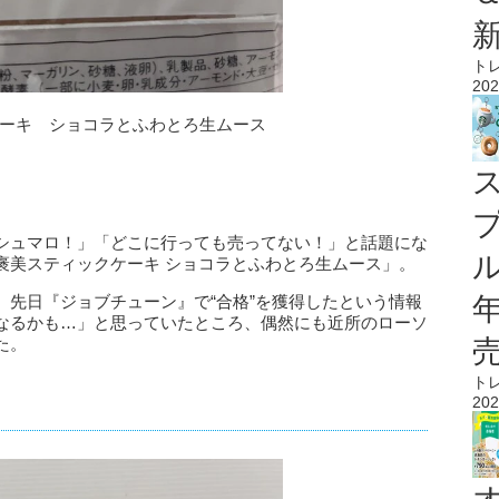
ト
202
ックケーキ ショコラとふわとろ生ムース
シュマロ！」「どこに行っても売ってない！」と話題にな
ル
褒美スティックケーキ ショコラとふわとろ生ムース」。
、先日『ジョブチューン』で“合格”を獲得したという情報
なるかも…」と思っていたところ、偶然にも近所のローソ
た。
ト
202