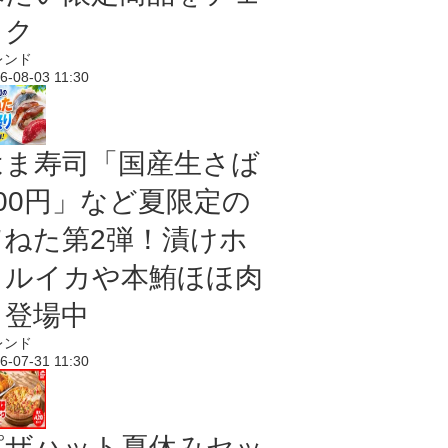
ック
レンド
6-08-03 11:30
はま寿司「国産生さば
100円」など夏限定の
旨ねた第2弾！漬けホ
タルイカや本鮪ほほ肉
も登場中
レンド
6-07-31 11:30
ピザハット夏休みセッ