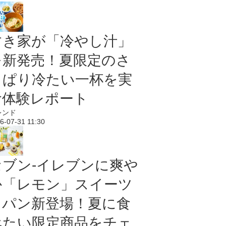
すき家が「冷やし汁」
を新発売！夏限定のさ
っぱり冷たい一杯を実
食体験レポート
レンド
6-07-31 11:30
セブン‐イレブンに爽や
か「レモン」スイーツ
＆パン新登場！夏に食
べたい限定商品をチェ