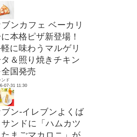
セブンカフェ ベーカリ
ーに本格ピザ新登場！
手軽に味わうマルゲリ
ータ＆照り焼きチキン
を全国発売
レンド
6-07-31 11:30
セブン‐イレブンよくば
りサンドに「ハムカツ
＆たまごマカロニ」が