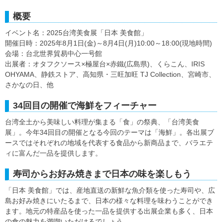
概要
イベント名：2025台湾美食展「日本 美食館」
開催日時：2025年8月1日(金)～8月4日(月)10:00～18:00(現地時間)
会場：台北世界貿易中心一号館
出展者：オタフクソース×極屋台×赤鐵(広島県)、くらこん、IRIS
OHYAMA、静鉄ストア、高知県・三旺加旺 TJ Collection、宮崎市、
さかなの日、他
34回目の開催で海鮮をフィーチャー
台湾全土から美味しい料理が集まる「食」の祭典、「台湾美食
展」。今年34回目の開催となる今回のテーマは「海鮮」。各出展ブ
ースではそれぞれの地域を代表する食品から新商品まで、バラエテ
ィに富んだ一品を提供します。
寿司からお好み焼きまで日本の味を楽しもう
「日本 美食館」では、産地直送の新鮮な魚介類を使った寿司や、広
島お好み焼きにいたるまで、日本の様々な料理を味わうことができ
ます。地元の特産品を使った一品を提供する出展企業も多く、日本
の食の魅力を満喫いただけるでしょう。