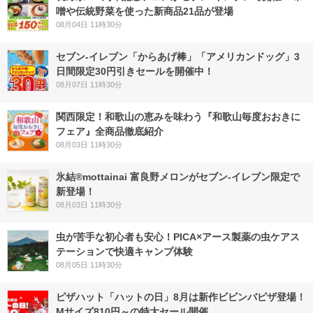
噌や伝統野菜を使った新商品21品が登場
08月04日 11時30分
セブン‐イレブン「からあげ棒」「アメリカンドッグ」3
日間限定30円引きセールを開催中！
08月07日 11時30分
関西限定！和歌山の恵みを味わう『和歌山毎度おおきに
フェア』全商品徹底紹介
08月03日 11時30分
氷結®mottainai 富良野メロンがセブン‐イレブン限定で
新登場！
08月03日 11時30分
虫が苦手な初心者も安心！PICA×アース製薬の虫ケアス
テーションで快適キャンプ体験
08月05日 11時30分
ピザハット「ハットの日」8月は新作ビビンバピザ登場！
Mサイズ810円～の特大セール開催