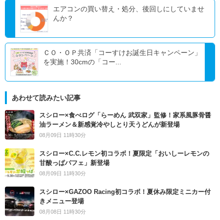
エアコンの買い替え・処分、後回しにしていませ
んか？
ＣＯ・ＯＰ共済「コーすけお誕生日キャンペーン」
を実施！30cmの「コー...
あわせて読みたい記事
スシロー×食べログ「らーめん 武双家」監修！家系風豚骨醤
油ラーメン＆新感覚冷やしとり天うどんが新登場
08月09日 11時30分
スシロー×C.C.レモン初コラボ！夏限定「おいしーレモンの
甘酸っぱパフェ」新登場
08月09日 11時30分
スシロー×GAZOO Racing初コラボ！夏休み限定ミニカー付
きメニュー登場
08月08日 11時30分