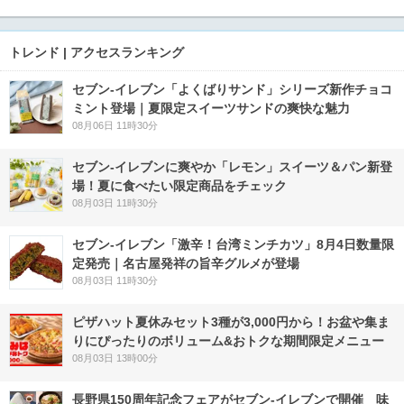
トレンド | アクセスランキング
セブン‐イレブン「よくばりサンド」シリーズ新作チョコ
ミント登場｜夏限定スイーツサンドの爽快な魅力
08月06日 11時30分
セブン‐イレブンに爽やか「レモン」スイーツ＆パン新登
場！夏に食べたい限定商品をチェック
08月03日 11時30分
セブン-イレブン「激辛！台湾ミンチカツ」8月4日数量限
定発売｜名古屋発祥の旨辛グルメが登場
08月03日 11時30分
ピザハット夏休みセット3種が3,000円から！お盆や集ま
りにぴったりのボリューム&おトクな期間限定メニュー
08月03日 13時00分
長野県150周年記念フェアがセブン-イレブンで開催 味