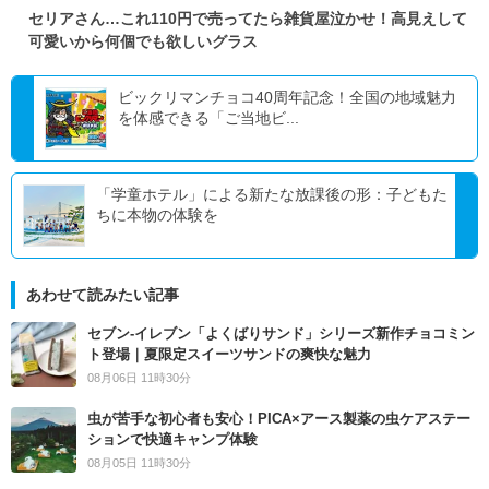
セリアさん…これ110円で売ってたら雑貨屋泣かせ！高見えして
可愛いから何個でも欲しいグラス
ビックリマンチョコ40周年記念！全国の地域魅力
を体感できる「ご当地ビ...
「学童ホテル」による新たな放課後の形：子どもた
ちに本物の体験を
あわせて読みたい記事
セブン‐イレブン「よくばりサンド」シリーズ新作チョコミン
ト登場｜夏限定スイーツサンドの爽快な魅力
08月06日 11時30分
虫が苦手な初心者も安心！PICA×アース製薬の虫ケアステー
ションで快適キャンプ体験
08月05日 11時30分