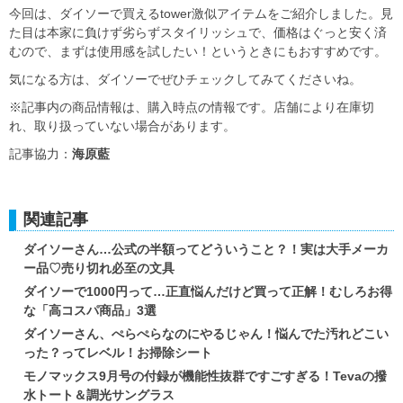
今回は、ダイソーで買えるtower激似アイテムをご紹介しました。見
た目は本家に負けず劣らずスタイリッシュで、価格はぐっと安く済
むので、まずは使用感を試したい！というときにもおすすめです。
気になる方は、ダイソーでぜひチェックしてみてくださいね。
※記事内の商品情報は、購入時点の情報です。店舗により在庫切
れ、取り扱っていない場合があります。
記事協力：
海原藍
関連記事
ダイソーさん…公式の半額ってどういうこと？！実は大手メーカ
ー品♡売り切れ必至の文具
ダイソーで1000円って…正直悩んだけど買って正解！むしろお得
な「高コスパ商品」3選
ダイソーさん、ぺらぺらなのにやるじゃん！悩んでた汚れどこい
った？ってレベル！お掃除シート
モノマックス9月号の付録が機能性抜群ですごすぎる！Tevaの撥
水トート＆調光サングラス