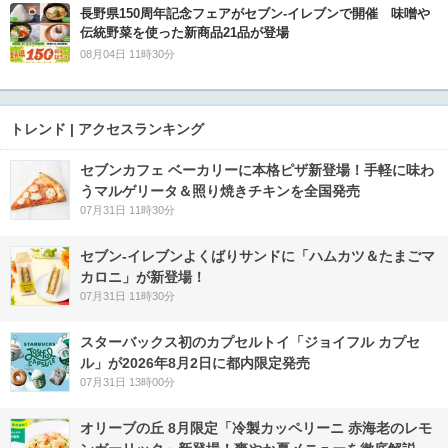
長野県150周年記念フェアがセブン-イレブンで開催 味噌や
伝統野菜を使った新商品21品が登場
08月04日 11時30分
トレンド | アクセスランキング
セブンカフェ ベーカリーに本格ピザ新登場！手軽に味わ
うマルゲリータ＆照り焼きチキンを全国発売
07月31日 11時30分
セブン‐イレブンよくばりサンドに「ハムカツ＆たまごマ
カロニ」が新登場！
07月31日 11時30分
スターバックス初のカプセルトイ「ジョイフル カプセ
ル」が2026年8月2日に都内限定発売
07月31日 13時00分
オリーブの丘 8月限定「冷製カッペリーニ 赤海老のレモ