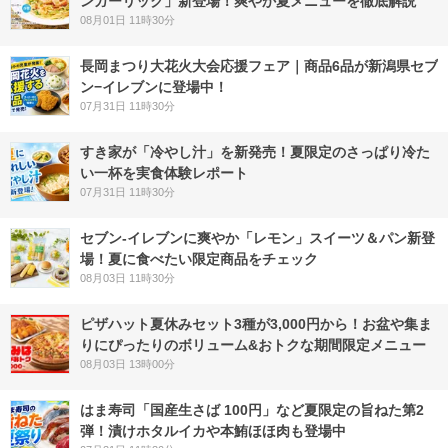
ンガーリック」新登場！爽やか夏メニューを徹底解説
08月01日 11時30分
長岡まつり大花火大会応援フェア｜商品6品が新潟県セブ
ン−イレブンに登場中！
07月31日 11時30分
すき家が「冷やし汁」を新発売！夏限定のさっぱり冷た
い一杯を実食体験レポート
07月31日 11時30分
セブン‐イレブンに爽やか「レモン」スイーツ＆パン新登
場！夏に食べたい限定商品をチェック
08月03日 11時30分
ピザハット夏休みセット3種が3,000円から！お盆や集ま
りにぴったりのボリューム&おトクな期間限定メニュー
08月03日 13時00分
はま寿司「国産生さば 100円」など夏限定の旨ねた第2
弾！漬けホタルイカや本鮪ほほ肉も登場中