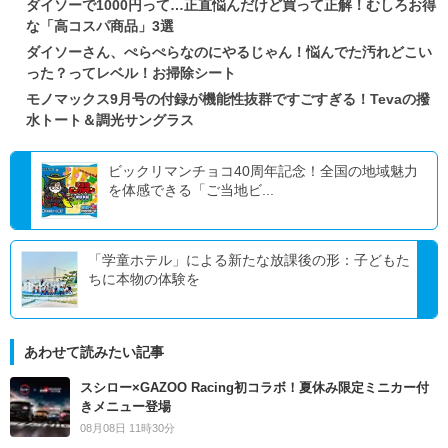
ダイソーで1000円って…正直悩んだけど買って正解！むしろお得
な「高コスパ商品」3選
ダイソーさん、ぺらぺらなのにやるじゃん！悩んでた汚れどこい
った？ってレベル！お掃除シート
モノマックス9月号の付録が機能性抜群ですごすぎる！Tevaの撥
水トート＆調光サングラス
ビックリマンチョコ40周年記念！全国の地域魅力
を体感できる「ご当地ビ...
「学童ホテル」による新たな放課後の形：子どもた
ちに本物の体験を
あわせて読みたい記事
スシロー×GAZOO Racing初コラボ！夏休み限定ミニカー付
きメニュー登場
08月08日 11時30分