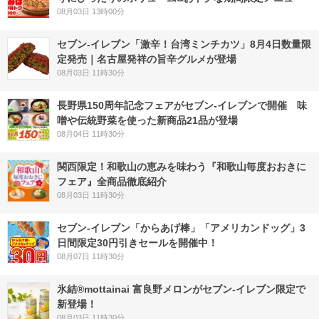
08月03日 13時00分
セブン-イレブン「激辛！台湾ミンチカツ」8月4日数量限
定発売｜名古屋発祥の旨辛グルメが登場
08月03日 11時30分
長野県150周年記念フェアがセブン-イレブンで開催 味
噌や伝統野菜を使った新商品21品が登場
08月04日 11時30分
関西限定！和歌山の恵みを味わう『和歌山毎度おおきに
フェア』全商品徹底紹介
08月03日 11時30分
セブン‐イレブン「からあげ棒」「アメリカンドッグ」3
日間限定30円引きセールを開催中！
08月07日 11時30分
氷結®mottainai 富良野メロンがセブン‐イレブン限定で
新登場！
08月03日 11時30分