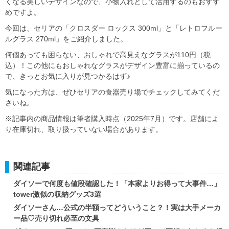
くなる美しいデザインなので、小物入れとして活用するのもおすす
めですよ。
今回は、セリアの「クロスダー ロックス 300ml」と「レトロフルー
ルグラス 270ml」をご紹介しました。
何個あっても困らない、おしゃれで高見えなグラスが110円（税
込）！この他にもおしゃれなグラスがデザイン豊富に揃っているの
で、きっとお気に入りが見つかるはず♪
気になった方は、ぜひセリアの食器売り場でチェックしてみてくだ
さいね。
※記事内の商品情報は筆者購入時点（2025年7月）です。店舗によ
り在庫切れ、取り扱っていない場合があります。
関連記事
ダイソーで何度も値段確認した！「本家よりお得って大事件…」
tower激似の収納グッズ3選
ダイソーさん…公式の半額ってどういうこと？！実は大手メーカ
ー品♡売り切れ必至の文具