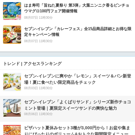
はま寿司「旨ねた夏祭り 第3弾」大葉ニンニク香るビンチョ
ウマグロ100円フェア開催情報
08月07日 11時30分
セブン‐イレブン「カレーフェス」全15品商品詳細とお得な限
定キャンペーン情報
08月07日 11時30分
トレンド | アクセスランキング
セブン‐イレブンに爽やか「レモン」スイーツ＆パン新登
場！夏に食べたい限定商品をチェック
08月03日 11時30分
セブン‐イレブン「よくばりサンド」シリーズ新作チョコ
ミント登場｜夏限定スイーツサンドの爽快な魅力
08月06日 11時30分
ピザハット夏休みセット3種が3,000円から！お盆や集ま
りにぴったりのボリューム&おトクな期間限定メニュー