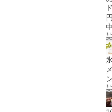
ト
202
氷
ト
202