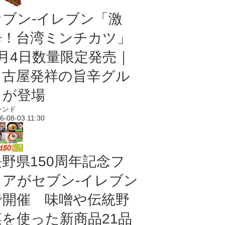
セブン-イレブン「激
辛！台湾ミンチカツ」
8月4日数量限定発売｜
名古屋発祥の旨辛グル
メが登場
レンド
6-08-03 11:30
長野県150周年記念フ
ェアがセブン-イレブン
で開催 味噌や伝統野
菜を使った新商品21品