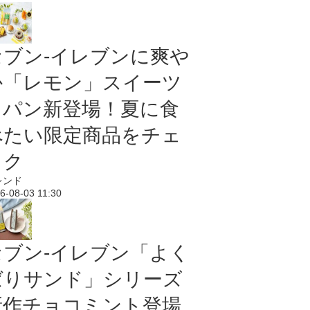
セブン‐イレブンに爽や
か「レモン」スイーツ
＆パン新登場！夏に食
べたい限定商品をチェ
ック
レンド
6-08-03 11:30
セブン‐イレブン「よく
ばりサンド」シリーズ
新作チョコミント登場