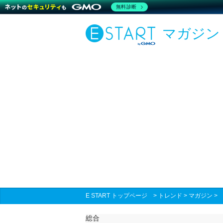
無料診断
マガジン
E START トップページ
>
トレンド
>
マガジン
総合