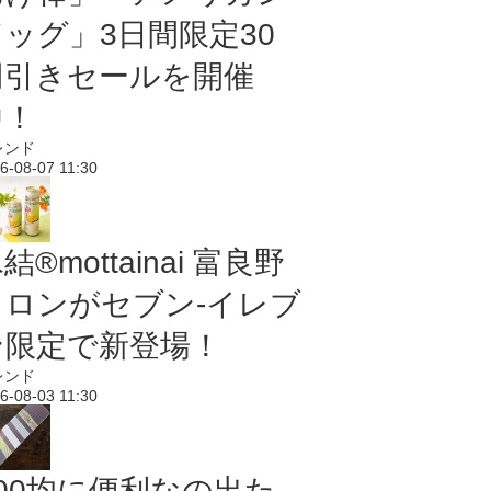
ドッグ」3日間限定30
円引きセールを開催
中！
レンド
6-08-07 11:30
結®mottainai 富良野
メロンがセブン‐イレブ
ン限定で新登場！
レンド
6-08-03 11:30
100均に便利なの出た