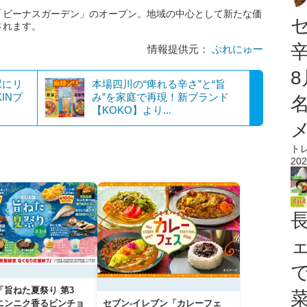
「ビーナスガーデン」のオープン。地域の中心として新たな価
されます。
情報提供元：
ぷれにゅー
駅にリ
本場四川の“痺れる辛さ”と“旨
INプ
み”を家庭で再現！新ブランド
【KOKO】より...
ト
202
「旨ねた夏祭り 第3
ニンニク香るビンチョ
セブン‐イレブン「カレーフェ