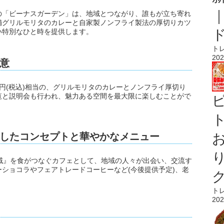
の「ビーナスガーデン」は、地域とつながり、誰もが立ち寄れ
舗グリルモリタのカレーと自家製ノンフライ製法の厚切りカツ
い特別なひと時を提供します。
ト
202
意
0円(税込)相当の、グリルモリタのカレーとノンフライ厚切り
覧と説明会も行われ、魅力ある空間を最大限に楽しむことがで
ト
したコンセプトと華やかなメニュー
域』を食がつなぐカフェとして、地域の人々が出会い、交流す
ショコラやフェアトレードコーヒーなど(今後提供予定)、老
ト
202