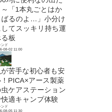
よ～「1本丸ごとはか
さばるのよ…」小分け
にしてスッキリ持ち運
べる板
レンド
6-08-02 11:00
虫が苦手な初心者も安
！PICA×アース製薬
の虫ケアステーション
で快適キャンプ体験
レンド
6-08-05 11:30