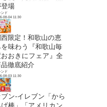
が登場
レンド
6-08-04 11:30
関西限定！和歌山の恵
みを味わう『和歌山毎
度おおきにフェア』全
商品徹底紹介
レンド
6-08-03 11:30
セブン‐イレブン「から
あげ棒」「アメリカン