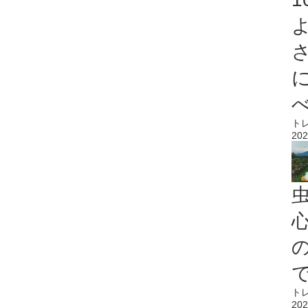
ト
202
心
ト
202