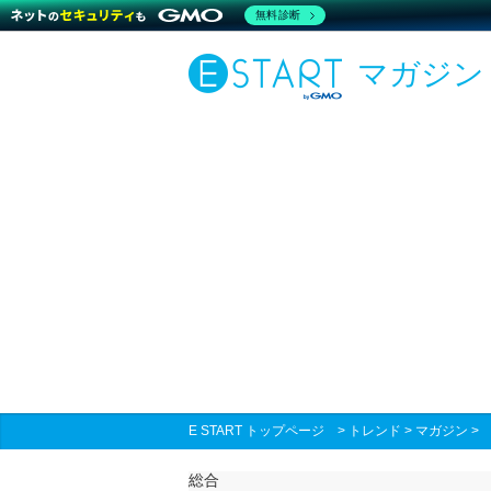
無料診断
マガジン
E START トップページ
>
トレンド
>
マガジン
総合