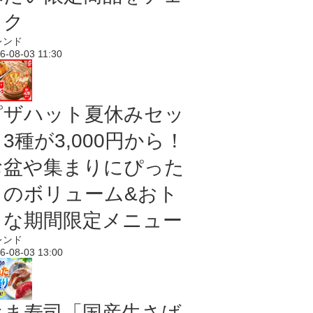
ック
レンド
6-08-03 11:30
ピザハット夏休みセッ
3種が3,000円から！
お盆や集まりにぴった
りのボリューム&おト
クな期間限定メニュー
レンド
6-08-03 13:00
はま寿司「国産生さば