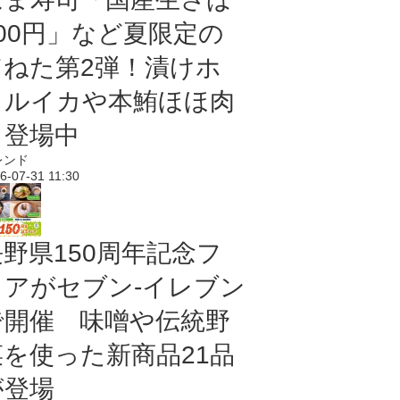
100円」など夏限定の
旨ねた第2弾！漬けホ
タルイカや本鮪ほほ肉
も登場中
レンド
6-07-31 11:30
長野県150周年記念フ
ェアがセブン-イレブン
で開催 味噌や伝統野
菜を使った新商品21品
が登場