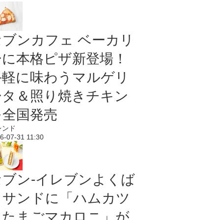
セブンカフェ ベーカリ
ーに本格ピザ新登場！
手軽に味わうマルゲリ
ータ＆照り焼きチキン
を全国発売
レンド
6-07-31 11:30
セブン‐イレブンよくば
りサンドに「ハムカツ
＆たまごマカロニ」が