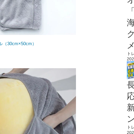
30cm×50cm）
ト
202
ト
202