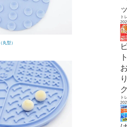
ト
202
（丸型）
ト
ト
202