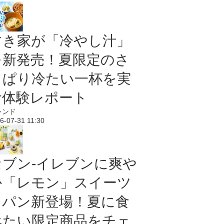
すき家が「冷やし汁」
を新発売！夏限定のさ
っぱり冷たい一杯を実
食体験レポート
レンド
6-07-31 11:30
セブン‐イレブンに爽や
か「レモン」スイーツ
＆パン新登場！夏に食
べたい限定商品をチェ