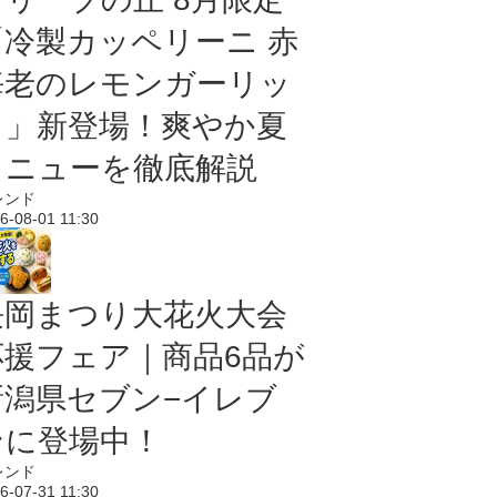
「冷製カッペリーニ 赤
海老のレモンガーリッ
ク」新登場！爽やか夏
メニューを徹底解説
レンド
6-08-01 11:30
長岡まつり大花火大会
応援フェア｜商品6品が
新潟県セブン−イレブ
ンに登場中！
レンド
6-07-31 11:30