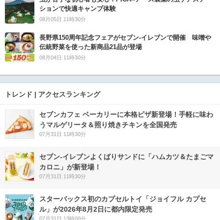
ションで快適キャンプ体験
08月05日 11時30分
長野県150周年記念フェアがセブン-イレブンで開催 味噌や
伝統野菜を使った新商品21品が登場
08月04日 11時30分
トレンド | アクセスランキング
セブンカフェ ベーカリーに本格ピザ新登場！手軽に味わ
うマルゲリータ＆照り焼きチキンを全国発売
07月31日 11時30分
セブン‐イレブンよくばりサンドに「ハムカツ＆たまごマ
カロニ」が新登場！
07月31日 11時30分
スターバックス初のカプセルトイ「ジョイフル カプセ
ル」が2026年8月2日に都内限定発売
07月31日 13時00分