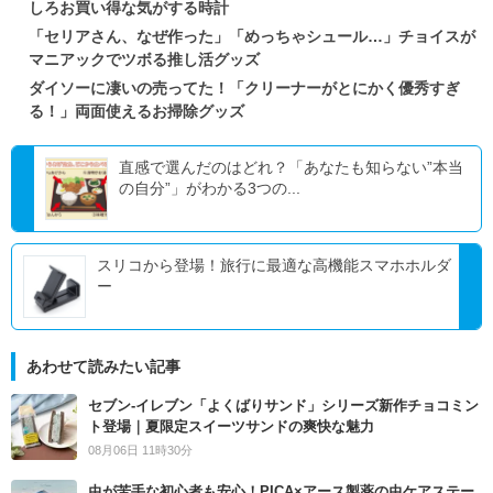
しろお買い得な気がする時計
「セリアさん、なぜ作った」「めっちゃシュール…」チョイスが
マニアックでツボる推し活グッズ
ダイソーに凄いの売ってた！「クリーナーがとにかく優秀すぎ
る！」両面使えるお掃除グッズ
直感で選んだのはどれ？「あなたも知らない”本当
の自分”」がわかる3つの...
スリコから登場！旅行に最適な高機能スマホホルダ
ー
あわせて読みたい記事
セブン‐イレブン「よくばりサンド」シリーズ新作チョコミン
ト登場｜夏限定スイーツサンドの爽快な魅力
08月06日 11時30分
虫が苦手な初心者も安心！PICA×アース製薬の虫ケアステー