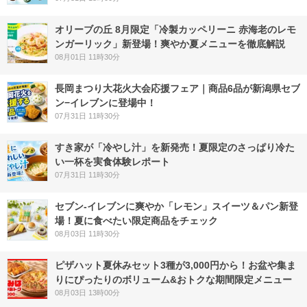
オリーブの丘 8月限定「冷製カッペリーニ 赤海老のレモ
ンガーリック」新登場！爽やか夏メニューを徹底解説
08月01日 11時30分
長岡まつり大花火大会応援フェア｜商品6品が新潟県セブ
ン−イレブンに登場中！
07月31日 11時30分
すき家が「冷やし汁」を新発売！夏限定のさっぱり冷た
い一杯を実食体験レポート
07月31日 11時30分
セブン‐イレブンに爽やか「レモン」スイーツ＆パン新登
場！夏に食べたい限定商品をチェック
08月03日 11時30分
ピザハット夏休みセット3種が3,000円から！お盆や集ま
りにぴったりのボリューム&おトクな期間限定メニュー
08月03日 13時00分