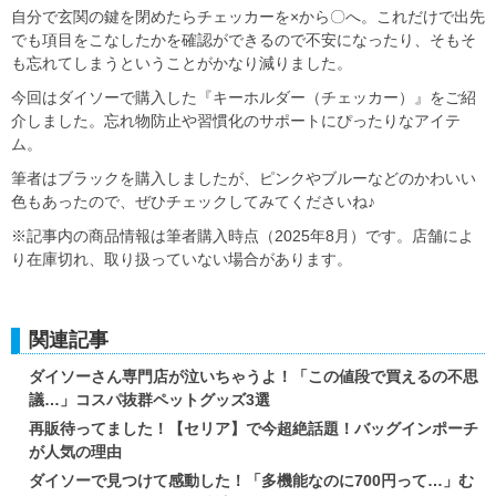
自分で玄関の鍵を閉めたらチェッカーを×から〇へ。これだけで出先
でも項目をこなしたかを確認ができるので不安になったり、そもそ
も忘れてしまうということがかなり減りました。
今回はダイソーで購入した『キーホルダー（チェッカー）』をご紹
介しました。忘れ物防止や習慣化のサポートにぴったりなアイテ
ム。
筆者はブラックを購入しましたが、ピンクやブルーなどのかわいい
色もあったので、ぜひチェックしてみてくださいね♪
※記事内の商品情報は筆者購入時点（2025年8月）です。店舗によ
り在庫切れ、取り扱っていない場合があります。
関連記事
ダイソーさん専門店が泣いちゃうよ！「この値段で買えるの不思
議…」コスパ抜群ペットグッズ3選
再販待ってました！【セリア】で今超絶話題！バッグインポーチ
が人気の理由
ダイソーで見つけて感動した！「多機能なのに700円って…」む