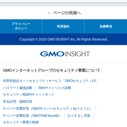
ページの先頭へ
プライバシー
利用規約
免責事項
ポリシー
Copyright © 2026 GMO INSIGHT Inc. All Rights Reserved.
GMOインターネットグループのセキュリティ事業について
世界初総合ネットセキュリティサービス「GMOセキュリティ24」
パスワード漏洩診断
Webサイトリスク診断
セキュリティ相談AIチャットボット
実在証明・盗聴対策
サイバー攻撃対策（GMOサイバーセキュリティ byイエラエ）
サイバー攻撃対策（GMO Flatt Security）
なりすまし対策
セキュリティ事業の軌跡