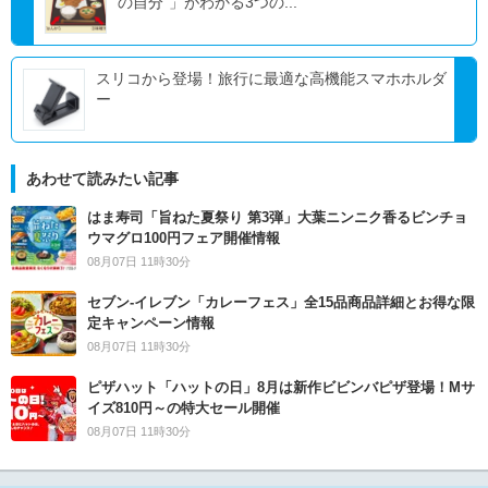
の自分”」がわかる3つの...
スリコから登場！旅行に最適な高機能スマホホルダ
ー
あわせて読みたい記事
はま寿司「旨ねた夏祭り 第3弾」大葉ニンニク香るビンチョ
ウマグロ100円フェア開催情報
08月07日 11時30分
セブン‐イレブン「カレーフェス」全15品商品詳細とお得な限
定キャンペーン情報
08月07日 11時30分
ピザハット「ハットの日」8月は新作ビビンバピザ登場！Mサ
イズ810円～の特大セール開催
08月07日 11時30分