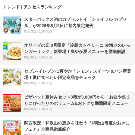
トレンド | アクセスランキング
スターバックス初のカプセルトイ「ジョイフル カプセ
ル」が2026年8月2日に都内限定発売
07月31日 13時00分
オリーブの丘 8月限定「冷製カッペリーニ 赤海老のレモ
ンガーリック」新登場！爽やか夏メニューを徹底解説
08月01日 11時30分
セブン‐イレブンに爽やか「レモン」スイーツ＆パン新登
場！夏に食べたい限定商品をチェック
08月03日 11時30分
ピザハット夏休みセット3種が3,000円から！お盆や集ま
りにぴったりのボリューム&おトクな期間限定メニュー
08月03日 13時00分
関西限定！和歌山の恵みを味わう『和歌山毎度おおきに
フェア』全商品徹底紹介