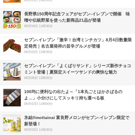
08月03日 11時30分
長野県150周年記念フェアがセブン-イレブンで開催 味
噌や伝統野菜を使った新商品21品が登場
08月04日 11時30分
セブン-イレブン「激辛！台湾ミンチカツ」8月4日数量限
定発売｜名古屋発祥の旨辛グルメが登場
08月03日 11時30分
セブン‐イレブン「よくばりサンド」シリーズ新作チョコ
ミント登場｜夏限定スイーツサンドの爽快な魅力
08月06日 11時30分
100均に便利なの出たよ～「1本丸ごとはかさばるの
よ…」小分けにしてスッキリ持ち運べる板
08月02日 11時00分
氷結®mottainai 富良野メロンがセブン‐イレブン限定で
新登場！
08月03日 11時30分