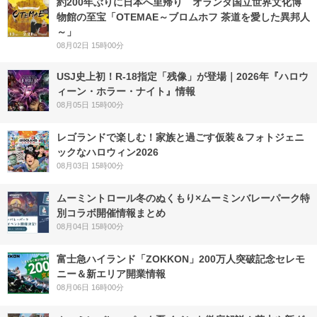
約200年ぶりに日本へ里帰り オランダ国立世界文化博
物館の至宝「OTEMAE～ブロムホフ 茶道を愛した異邦人
～」
08月02日 15時00分
USJ史上初！R-18指定「残像」が登場｜2026年『ハロウ
ィーン・ホラー・ナイト』情報
08月05日 15時00分
レゴランドで楽しむ！家族と過ごす仮装＆フォトジェニ
ックなハロウィン2026
08月03日 15時00分
ムーミントロール冬のぬくもり×ムーミンバレーパーク特
別コラボ開催情報まとめ
08月04日 15時00分
富士急ハイランド「ZOKKON」200万人突破記念セレモ
ニー＆新エリア開業情報
08月06日 16時00分