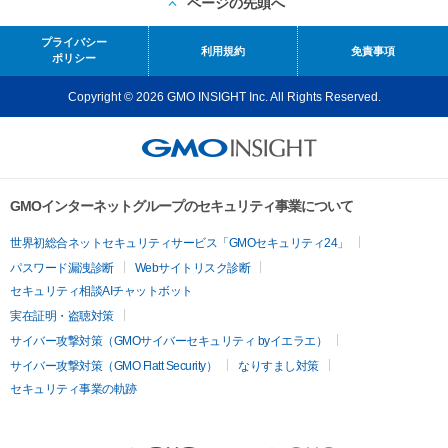
ページの先頭へ
プライバシー
利用規約
免責事項
ポリシー
Copyright © 2026 GMO INSIGHT Inc. All Rights Reserved.
GMOインターネットグループのセキュリティ事業について
世界初総合ネットセキュリティサービス「GMOセキュリティ24」
パスワード漏洩診断
Webサイトリスク診断
セキュリティ相談AIチャットボット
実在証明・盗聴対策
サイバー攻撃対策（GMOサイバーセキュリティ byイエラエ）
サイバー攻撃対策（GMO Flatt Security）
なりすまし対策
セキュリティ事業の軌跡