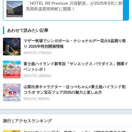
「HOTEL R9 Premium 川俣駅前」が2025年9月に群
馬県邑楽郡明和町に開業！
あわせて読みたい記事
マザー牧場でシンガポール・ナショナルデー花火&盆踊り祭
り 2026年特別開催情報
08月07日 17時00分
富士急ハイランド新常設「サンエックス パラダイス」開業イ
ベントレポ！
08月07日 15時00分
山梨出身キャラクター・ほっぺちゃん×富士急ハイランド初
コラボ サン宝石フェア2026の魅力と楽しみ方
08月07日 9時00分
旅行 | アクセスランキング