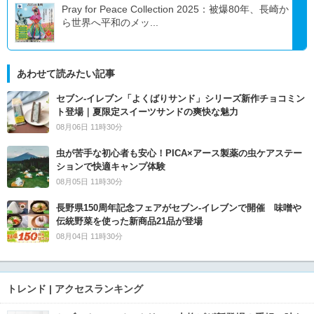
Pray for Peace Collection 2025：被爆80年、長崎か
ら世界へ平和のメッ...
あわせて読みたい記事
セブン‐イレブン「よくばりサンド」シリーズ新作チョコミン
ト登場｜夏限定スイーツサンドの爽快な魅力
08月06日 11時30分
虫が苦手な初心者も安心！PICA×アース製薬の虫ケアステー
ションで快適キャンプ体験
08月05日 11時30分
長野県150周年記念フェアがセブン-イレブンで開催 味噌や
伝統野菜を使った新商品21品が登場
08月04日 11時30分
トレンド | アクセスランキング