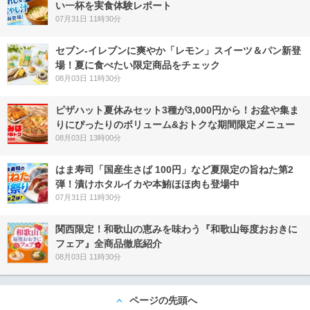
い一杯を実食体験レポート
07月31日 11時30分
セブン‐イレブンに爽やか「レモン」スイーツ＆パン新登
場！夏に食べたい限定商品をチェック
08月03日 11時30分
ピザハット夏休みセット3種が3,000円から！お盆や集ま
りにぴったりのボリューム&おトクな期間限定メニュー
08月03日 13時00分
はま寿司「国産生さば 100円」など夏限定の旨ねた第2
弾！漬けホタルイカや本鮪ほほ肉も登場中
07月31日 11時30分
関西限定！和歌山の恵みを味わう『和歌山毎度おおきに
フェア』全商品徹底紹介
08月03日 11時30分
ページの先頭へ