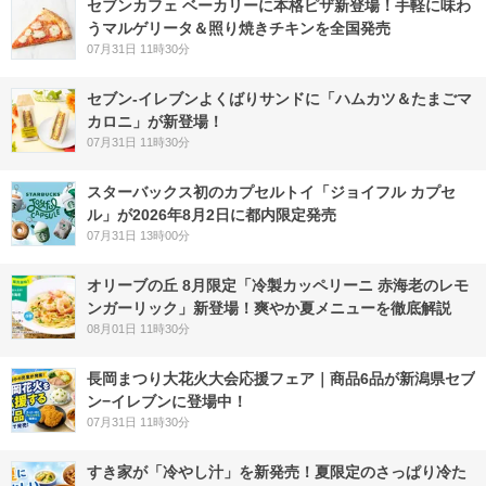
セブンカフェ ベーカリーに本格ピザ新登場！手軽に味わ
うマルゲリータ＆照り焼きチキンを全国発売
07月31日 11時30分
セブン‐イレブンよくばりサンドに「ハムカツ＆たまごマ
カロニ」が新登場！
07月31日 11時30分
スターバックス初のカプセルトイ「ジョイフル カプセ
ル」が2026年8月2日に都内限定発売
07月31日 13時00分
オリーブの丘 8月限定「冷製カッペリーニ 赤海老のレモ
ンガーリック」新登場！爽やか夏メニューを徹底解説
08月01日 11時30分
長岡まつり大花火大会応援フェア｜商品6品が新潟県セブ
ン−イレブンに登場中！
07月31日 11時30分
すき家が「冷やし汁」を新発売！夏限定のさっぱり冷た