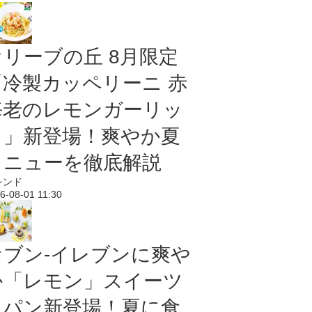
オリーブの丘 8月限定
「冷製カッペリーニ 赤
海老のレモンガーリッ
ク」新登場！爽やか夏
メニューを徹底解説
レンド
6-08-01 11:30
セブン‐イレブンに爽や
か「レモン」スイーツ
＆パン新登場！夏に食