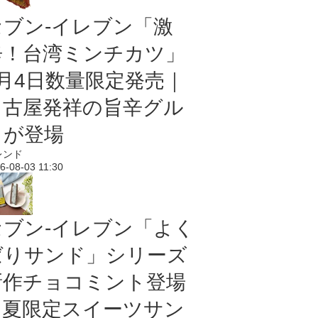
セブン-イレブン「激
辛！台湾ミンチカツ」
8月4日数量限定発売｜
名古屋発祥の旨辛グル
メが登場
レンド
6-08-03 11:30
セブン‐イレブン「よく
ばりサンド」シリーズ
新作チョコミント登場
｜夏限定スイーツサン