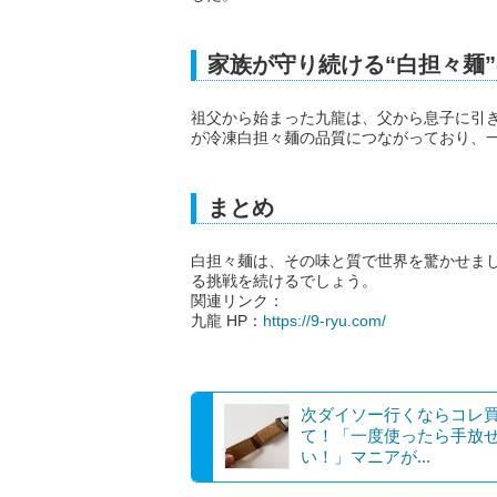
家族が守り続ける“白担々麺
祖父から始まった九龍は、父から息子に引
が冷凍白担々麺の品質につながっており、
まとめ
白担々麺は、その味と質で世界を驚かせま
る挑戦を続けるでしょう。
関連リンク：
九龍 HP：
https://9-ryu.com/
次ダイソー行くならコレ
て！「一度使ったら手放
い！」マニアが...