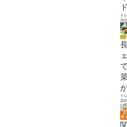
ト
202
ト
202