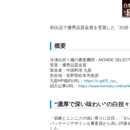
初出品で優秀品質金賞を受賞した「白担
概要
冷凍白担々麺の審査機関：MONDE SELECTIO
受賞：優秀品質金賞
製造者：中国料理 九龍
所在地：長野県松本市南原
九龍HP掲約URL：
https://x.gd/9_ryu_
紹介記事URL：
https://www.kimioku.online/
“濃厚で深い味わい”の白担
「胡麻とニンニクの強い香りに注目」「タ
パッケージデザインも審査員から高い評価
した。