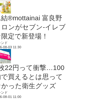
結®mottainai 富良野
メロンがセブン‐イレブ
ン限定で新登場！
レンド
6-08-03 11:30
枚22円って衝撃…100
均で買えるとは思って
なかった衛生グッズ
レンド
6-08-01 11:00