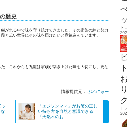
”の歴史
ト
き継がれる中で味を守り続けてきました。その家族の絆と努力
202
一段と広い世界にその味を届けたいと意気込んでいます。
ト
した。これからも九龍は家族が築き上げた味を大切にし、更な
情報提供元：
ぷれにゅー
買っ
「エジソンママ」がお箸の正し
ト
せな
い持ち方を自然と意識できる
202
「天然木のお...