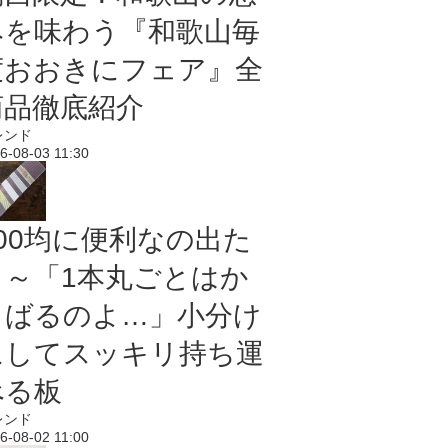
みを味わう『和歌山毎
度おおきにフェア』全
商品徹底紹介
レンド
6-08-03 11:30
100均に便利なの出た
よ～「1本丸ごとはか
さばるのよ…」小分け
にしてスッキリ持ち運
べる板
レンド
6-08-02 11:00