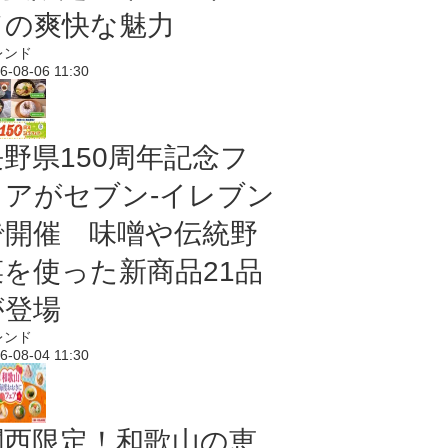
ドの爽快な魅力
レンド
6-08-06 11:30
長野県150周年記念フ
ェアがセブン-イレブン
で開催 味噌や伝統野
菜を使った新商品21品
が登場
レンド
6-08-04 11:30
関西限定！和歌山の恵