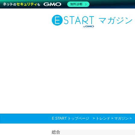
無料診断
マガジン
E START トップページ
>
トレンド
>
マガジン
総合