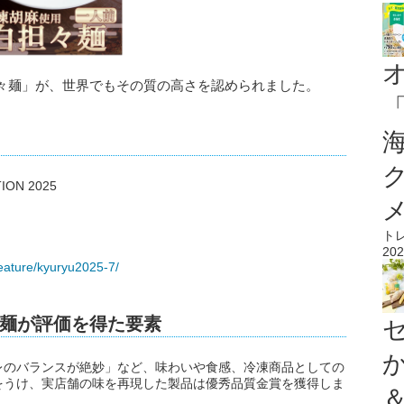
々麺」が、世界でもその質の高さを認められました。
N 2025
ト
202
feature/kyuryu2025-7/
々麺が評価を得た要素
レのバランスが絶妙」など、味わいや食感、冷凍商品としての
をうけ、実店舗の味を再現した製品は優秀品質金賞を獲得しま