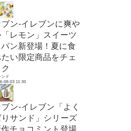
セブン‐イレブンに爽や
か「レモン」スイーツ
＆パン新登場！夏に食
べたい限定商品をチェ
ック
レンド
6-08-03 11:30
セブン‐イレブン「よく
ばりサンド」シリーズ
新作チョコミント登場