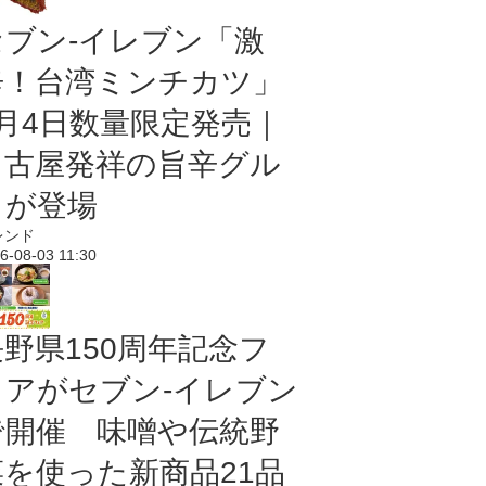
セブン-イレブン「激
辛！台湾ミンチカツ」
8月4日数量限定発売｜
名古屋発祥の旨辛グル
メが登場
レンド
6-08-03 11:30
長野県150周年記念フ
ェアがセブン-イレブン
で開催 味噌や伝統野
菜を使った新商品21品