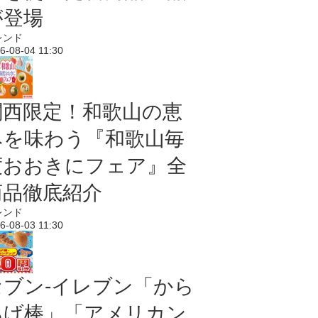
が登場
レンド
6-08-04 11:30
関西限定！和歌山の恵
みを味わう『和歌山毎
度おおきにフェア』全
商品徹底紹介
レンド
6-08-03 11:30
セブン‐イレブン「から
あげ棒」「アメリカン