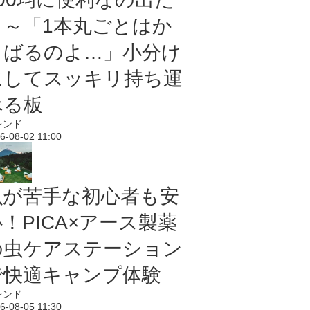
よ～「1本丸ごとはか
さばるのよ…」小分け
にしてスッキリ持ち運
べる板
レンド
6-08-02 11:00
虫が苦手な初心者も安
！PICA×アース製薬
の虫ケアステーション
で快適キャンプ体験
レンド
6-08-05 11:30