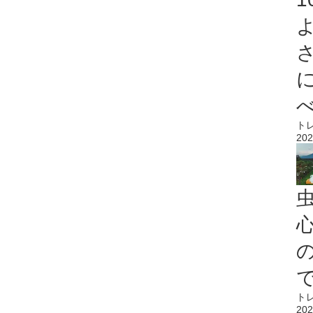
ト
202
心
ト
202