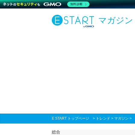
無料診断
マガジン
E START トップページ
>
トレンド
>
マガジン
総合