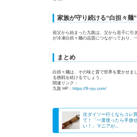
家族が守り続ける“白担々麺
祖父から始まった九龍は、父から息子に引
が冷凍白担々麺の品質につながっており、
まとめ
白担々麺は、その味と質で世界を驚かせま
る挑戦を続けるでしょう。
関連リンク：
九龍 HP：
https://9-ryu.com/
次ダイソー行くならコレ
て！「一度使ったら手放
い！」マニアが...