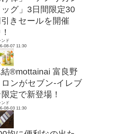
ドッグ」3日間限定30
円引きセールを開催
中！
レンド
6-08-07 11:30
結®mottainai 富良野
メロンがセブン‐イレブ
ン限定で新登場！
レンド
6-08-03 11:30
100均に便利なの出た