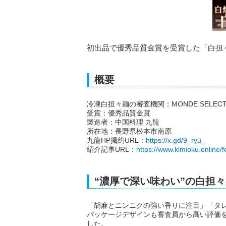
初出品で優秀品質金賞を受賞した「白担
概要
冷凍白担々麺の審査機関：MONDE SELECTIO
受賞：優秀品質金賞
製造者：中国料理 九龍
所在地：長野県松本市南原
九龍HP掲約URL：
https://x.gd/9_ryu_
紹介記事URL：
https://www.kimioku.online/
“濃厚で深い味わい”の白担
「胡麻とニンニクの強い香りに注目」「タ
パッケージデザインも審査員から高い評価
した。