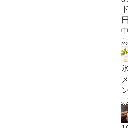
ト
202
氷
ト
202