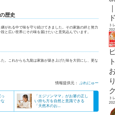
”の歴史
ト
き継がれる中で味を守り続けてきました。その家族の絆と努力
202
一段と広い世界にその味を届けたいと意気込んでいます。
ト
した。これからも九龍は家族が築き上げた味を大切にし、更な
情報提供元：
ぷれにゅー
買っ
「エジソンママ」がお箸の正し
ト
せな
い持ち方を自然と意識できる
202
「天然木のお...