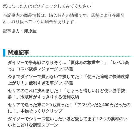
気になった方はぜひチェックしてみてください！
※記事内の商品情報は、購入時点の情報です。店舗により在庫切
れ、取り扱っていない場合があります。
記事協力：
海原藍
関連記事
ダイソーで争奪戦になりそう…「夏休みの救世主！」「レベル高
っ」コスパ抜群レジャーグッズ3選
今までダイソーで買わないで損してた！「使った途端に快適度爆
上がり！」便利すぎる車グッズ3選
セリアのこれに決めました！「ちょっと惜しいけど使い勝手抜
群！」冷蔵庫がすっきりする便利収納
セリアで迷った末に2つも買った！「アマゾンだと400円だったの
に！」本物そっくりクリップ
ダイソーでシリーズ使いしたいほど愛してます！2つの素材のい
いとこどりな調理スプーン