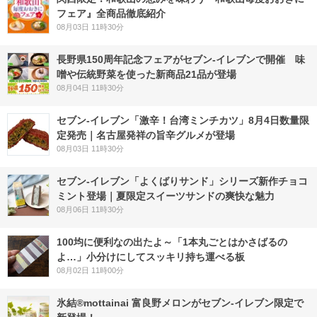
フェア』全商品徹底紹介
08月03日 11時30分
長野県150周年記念フェアがセブン-イレブンで開催 味
噌や伝統野菜を使った新商品21品が登場
08月04日 11時30分
セブン-イレブン「激辛！台湾ミンチカツ」8月4日数量限
定発売｜名古屋発祥の旨辛グルメが登場
08月03日 11時30分
セブン‐イレブン「よくばりサンド」シリーズ新作チョコ
ミント登場｜夏限定スイーツサンドの爽快な魅力
08月06日 11時30分
100均に便利なの出たよ～「1本丸ごとはかさばるの
よ…」小分けにしてスッキリ持ち運べる板
08月02日 11時00分
氷結®mottainai 富良野メロンがセブン‐イレブン限定で