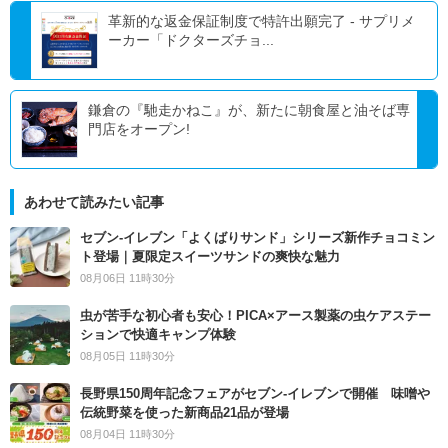
革新的な返金保証制度で特許出願完了 - サプリメ
ーカー「ドクターズチョ...
鎌倉の『馳走かねこ』が、新たに朝食屋と油そば専
門店をオープン!
あわせて読みたい記事
セブン‐イレブン「よくばりサンド」シリーズ新作チョコミン
ト登場｜夏限定スイーツサンドの爽快な魅力
08月06日 11時30分
虫が苦手な初心者も安心！PICA×アース製薬の虫ケアステー
ションで快適キャンプ体験
08月05日 11時30分
長野県150周年記念フェアがセブン-イレブンで開催 味噌や
伝統野菜を使った新商品21品が登場
08月04日 11時30分