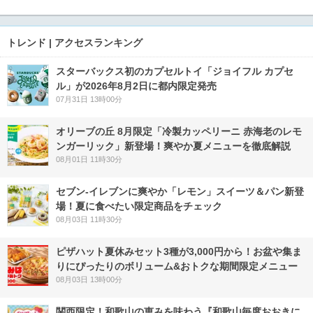
トレンド | アクセスランキング
スターバックス初のカプセルトイ「ジョイフル カプセ
ル」が2026年8月2日に都内限定発売
07月31日 13時00分
オリーブの丘 8月限定「冷製カッペリーニ 赤海老のレモ
ンガーリック」新登場！爽やか夏メニューを徹底解説
08月01日 11時30分
セブン‐イレブンに爽やか「レモン」スイーツ＆パン新登
場！夏に食べたい限定商品をチェック
08月03日 11時30分
ピザハット夏休みセット3種が3,000円から！お盆や集ま
りにぴったりのボリューム&おトクな期間限定メニュー
08月03日 13時00分
関西限定！和歌山の恵みを味わう『和歌山毎度おおきに