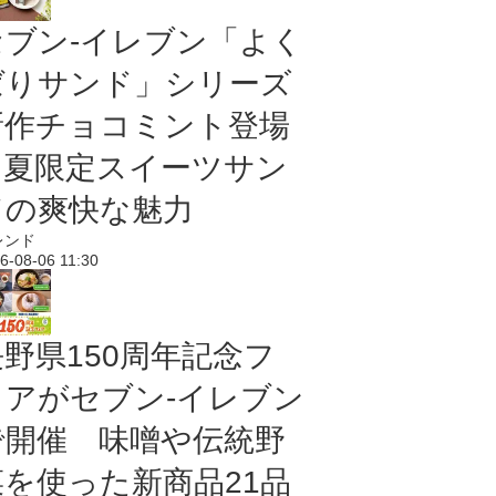
セブン‐イレブン「よく
ばりサンド」シリーズ
新作チョコミント登場
｜夏限定スイーツサン
ドの爽快な魅力
レンド
6-08-06 11:30
長野県150周年記念フ
ェアがセブン-イレブン
で開催 味噌や伝統野
菜を使った新商品21品