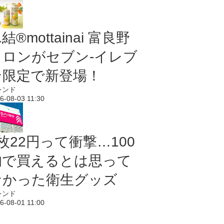
結®mottainai 富良野
メロンがセブン‐イレブ
ン限定で新登場！
レンド
6-08-03 11:30
枚22円って衝撃…100
均で買えるとは思って
なかった衛生グッズ
レンド
6-08-01 11:00