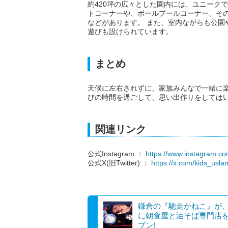
約420坪の広々とした園内には、ユニーク
トコーナーや、ボールプールコーナー、そ
などがあります。 また、室内ながらも公園
遊びも設けられています。
まとめ
天候に左右されずに、家族みんなで一緒に楽
びの時間を過ごして、思い出作りをしては
関連リンク
公式Instagram ：
https://www.instagram.com
公式X(旧Twitter) ：
https://x.com/kids_usla
鎌倉の『馳走かねこ』が
に朝食屋と油そば専門店
プン!