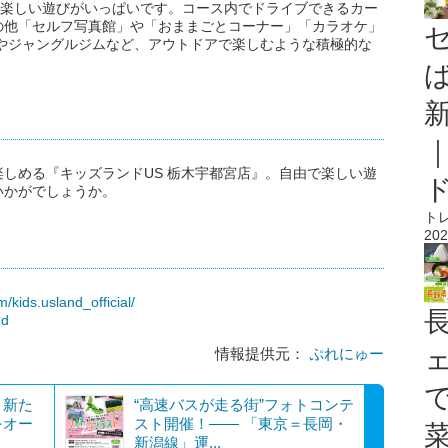
で楽しい遊びがいっぱいです。コース内でドライブできるカー
の他「セルフ写真館」や「おままごとコーナー」「カラオケ」
やジャングルジムなど、アウトドアで楽しむような積極的な
しめる『キッズランドUS 栃木宇都宮店』。自由で楽しい遊
いかがでしょうか。
ト
202
/kids.usland_official/
nd
情報提供元：
ぷれにゅー
、新た
“高速バスが走る街”フォトコンテ
をオー
スト開催！―― 「東京＝長岡・
新潟線」運...