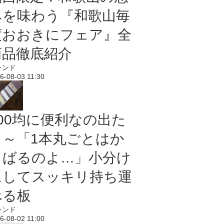
みを味わう『和歌山毎
度おおきにフェア』全
商品徹底紹介
レンド
6-08-03 11:30
100均に便利なの出た
よ～「1本丸ごとはか
さばるのよ…」小分け
にしてスッキリ持ち運
べる板
レンド
6-08-02 11:00