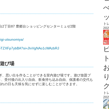
ト
郷台2丁目87 豊郷台ショッピングセンターミュゼ2階
202
higi-utsunomiya/
ts/bTZXFp7ybBA?si=JIvVgNAo1cWAzbRJ
ト
遊び場
ろぎ、思い出を作ることができる室内遊び場です。遊び放題プ
き、受付後の出入り自由、飲食持ち込み自由、保護者の交代も
晴れの日も天候を気にせずに楽しむことができます。
ト
202