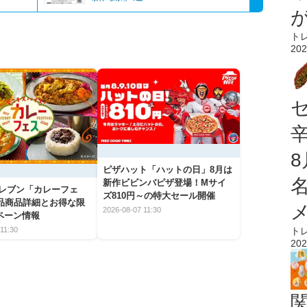
ト
202
ピザハット「ハットの日」8月は
新作ビビンバピザ登場！Mサイ
イレブン「カレーフェ
ズ810円～の特大セール開催
5品商品詳細とお得な限
2026-08-07 11:30
ペーン情報
11:30
ト
202