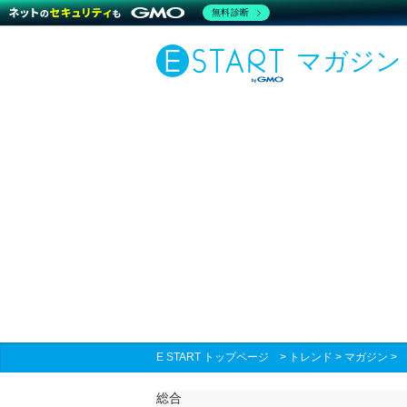
無料診断
マガジン
E START トップページ
>
トレンド
>
マガジン
総合