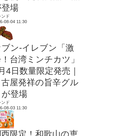
が登場
レンド
6-08-04 11:30
セブン-イレブン「激
辛！台湾ミンチカツ」
8月4日数量限定発売｜
名古屋発祥の旨辛グル
メが登場
レンド
6-08-03 11:30
関西限定！和歌山の恵