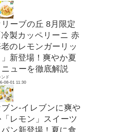
オリーブの丘 8月限定
「冷製カッペリーニ 赤
海老のレモンガーリッ
ク」新登場！爽やか夏
メニューを徹底解説
レンド
6-08-01 11:30
セブン‐イレブンに爽や
か「レモン」スイーツ
＆パン新登場！夏に食