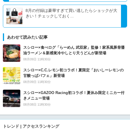
8月の付録は豪華すぎて買い逃したらショックが大
きい！チェックしておく...
あわせて読みたい記事
スシロー×食べログ「らーめん 武双家」監修！家系風豚骨醤
油ラーメン＆新感覚冷やしとり天うどんが新登場
08月09日 11時30分
スシロー×C.C.レモン初コラボ！夏限定「おいしーレモンの
甘酸っぱパフェ」新登場
08月09日 11時30分
スシロー×GAZOO Racing初コラボ！夏休み限定ミニカー付
きメニュー登場
08月08日 11時30分
トレンド | アクセスランキング