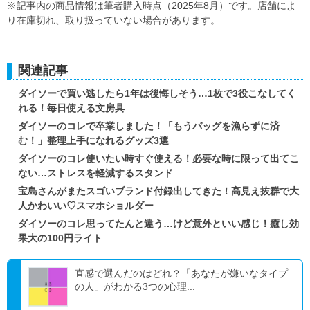
※記事内の商品情報は筆者購入時点（2025年8月）です。店舗によ
り在庫切れ、取り扱っていない場合があります。
関連記事
ダイソーで買い逃したら1年は後悔しそう…1枚で3役こなしてく
れる！毎日使える文房具
ダイソーのコレで卒業しました！「もうバッグを漁らずに済
む！」整理上手になれるグッズ3選
ダイソーのコレ使いたい時すぐ使える！必要な時に限って出てこ
ない…ストレスを軽減するスタンド
宝島さんがまたスゴいブランド付録出してきた！高見え抜群で大
人かわいい♡スマホショルダー
ダイソーのコレ思ってたんと違う…けど意外といい感じ！癒し効
果大の100円ライト
直感で選んだのはどれ？「あなたが嫌いなタイプ
の人」がわかる3つの心理...