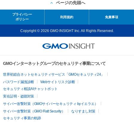
ページの先頭へ
プライバシー
利用規約
免責事項
ポリシー
Copyright © 2026 GMO INSIGHT Inc. All Rights Reserved.
GMOインターネットグループのセキュリティ事業について
世界初総合ネットセキュリティサービス「GMOセキュリティ24」
パスワード漏洩診断
Webサイトリスク診断
セキュリティ相談AIチャットボット
実在証明・盗聴対策
サイバー攻撃対策（GMOサイバーセキュリティ byイエラエ）
サイバー攻撃対策（GMO Flatt Security）
なりすまし対策
セキュリティ事業の軌跡