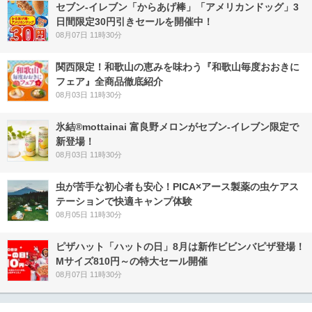
セブン‐イレブン「からあげ棒」「アメリカンドッグ」3
日間限定30円引きセールを開催中！
08月07日 11時30分
関西限定！和歌山の恵みを味わう『和歌山毎度おおきに
フェア』全商品徹底紹介
08月03日 11時30分
氷結®mottainai 富良野メロンがセブン‐イレブン限定で
新登場！
08月03日 11時30分
虫が苦手な初心者も安心！PICA×アース製薬の虫ケアス
テーションで快適キャンプ体験
08月05日 11時30分
ピザハット「ハットの日」8月は新作ビビンバピザ登場！
Mサイズ810円～の特大セール開催
08月07日 11時30分