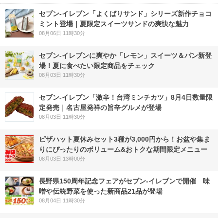
セブン‐イレブン「よくばりサンド」シリーズ新作チョコ
ミント登場｜夏限定スイーツサンドの爽快な魅力
08月06日 11時30分
セブン‐イレブンに爽やか「レモン」スイーツ＆パン新登
場！夏に食べたい限定商品をチェック
08月03日 11時30分
セブン-イレブン「激辛！台湾ミンチカツ」8月4日数量限
定発売｜名古屋発祥の旨辛グルメが登場
08月03日 11時30分
ピザハット夏休みセット3種が3,000円から！お盆や集ま
りにぴったりのボリューム&おトクな期間限定メニュー
08月03日 13時00分
長野県150周年記念フェアがセブン-イレブンで開催 味
噌や伝統野菜を使った新商品21品が登場
08月04日 11時30分