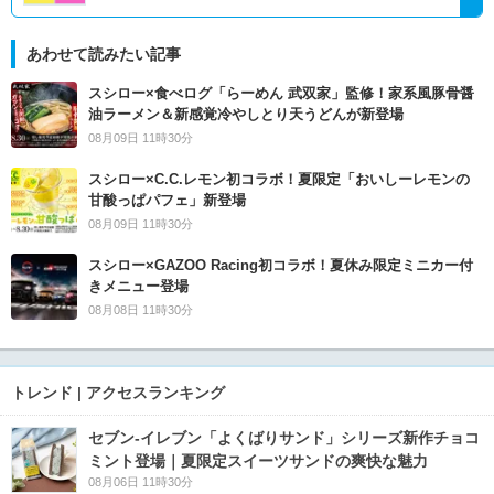
あわせて読みたい記事
スシロー×食べログ「らーめん 武双家」監修！家系風豚骨醤
油ラーメン＆新感覚冷やしとり天うどんが新登場
08月09日 11時30分
スシロー×C.C.レモン初コラボ！夏限定「おいしーレモンの
甘酸っぱパフェ」新登場
08月09日 11時30分
スシロー×GAZOO Racing初コラボ！夏休み限定ミニカー付
きメニュー登場
08月08日 11時30分
トレンド | アクセスランキング
セブン‐イレブン「よくばりサンド」シリーズ新作チョコ
ミント登場｜夏限定スイーツサンドの爽快な魅力
08月06日 11時30分