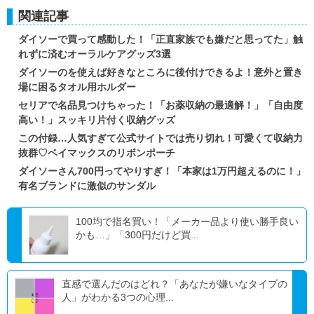
関連記事
ダイソーで買って感動した！「正直家族でも嫌だと思ってた」触
れずに済むオーラルケアグッズ3選
ダイソーのを使えば好きなところに後付けできるよ！意外と置き
場に困るタオル用ホルダー
セリアで名品見つけちゃった！「お薬収納の最適解！」「自由度
高い！」スッキリ片付く収納グッズ
この付録…人気すぎて公式サイトでは売り切れ！可愛くて収納力
抜群♡ベイマックスのリボンポーチ
ダイソーさん700円ってやりすぎ！「本家は1万円超えるのに！」
有名ブランドに激似のサンダル
100均で指名買い！「メーカー品より使い勝手良い
かも…」「300円だけど買...
直感で選んだのはどれ？「あなたが嫌いなタイプの
人」がわかる3つの心理...