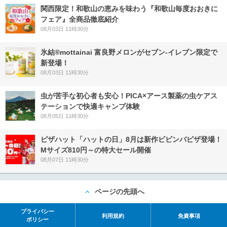
関西限定！和歌山の恵みを味わう『和歌山毎度おおきに
フェア』全商品徹底紹介
08月03日 11時30分
氷結®mottainai 富良野メロンがセブン‐イレブン限定で
新登場！
08月03日 11時30分
虫が苦手な初心者も安心！PICA×アース製薬の虫ケアス
テーションで快適キャンプ体験
08月05日 11時30分
ピザハット「ハットの日」8月は新作ビビンバピザ登場！
Mサイズ810円～の特大セール開催
08月07日 11時30分
ページの先頭へ
プライバシー
利用規約
免責事項
ポリシー