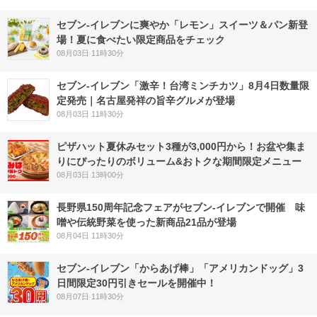
セブン‐イレブンに爽やか「レモン」スイーツ＆パン新登
場！夏に食べたい限定商品をチェック
08月03日 11時30分
セブン-イレブン「激辛！台湾ミンチカツ」8月4日数量限
定発売｜名古屋発祥の旨辛グルメが登場
08月03日 11時30分
ピザハット夏休みセット3種が3,000円から！お盆や集ま
りにぴったりのボリューム&おトクな期間限定メニュー
08月03日 13時00分
長野県150周年記念フェアがセブン-イレブンで開催 味
噌や伝統野菜を使った新商品21品が登場
08月04日 11時30分
セブン‐イレブン「からあげ棒」「アメリカンドッグ」3
日間限定30円引きセールを開催中！
08月07日 11時30分