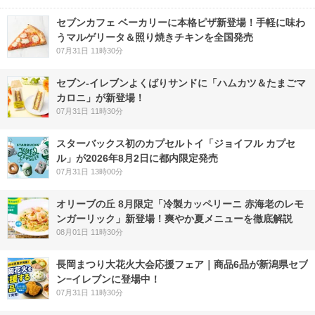
セブンカフェ ベーカリーに本格ピザ新登場！手軽に味わ
うマルゲリータ＆照り焼きチキンを全国発売
07月31日 11時30分
セブン‐イレブンよくばりサンドに「ハムカツ＆たまごマ
カロニ」が新登場！
07月31日 11時30分
スターバックス初のカプセルトイ「ジョイフル カプセ
ル」が2026年8月2日に都内限定発売
07月31日 13時00分
オリーブの丘 8月限定「冷製カッペリーニ 赤海老のレモ
ンガーリック」新登場！爽やか夏メニューを徹底解説
08月01日 11時30分
長岡まつり大花火大会応援フェア｜商品6品が新潟県セブ
ン−イレブンに登場中！
07月31日 11時30分