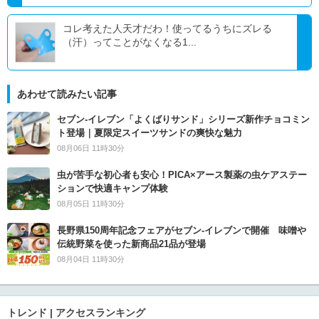
コレ考えた人天才だわ！使ってるうちにズレる
（汗）ってことがなくなる1...
あわせて読みたい記事
セブン‐イレブン「よくばりサンド」シリーズ新作チョコミン
ト登場｜夏限定スイーツサンドの爽快な魅力
08月06日 11時30分
虫が苦手な初心者も安心！PICA×アース製薬の虫ケアステー
ションで快適キャンプ体験
08月05日 11時30分
長野県150周年記念フェアがセブン-イレブンで開催 味噌や
伝統野菜を使った新商品21品が登場
08月04日 11時30分
トレンド | アクセスランキング