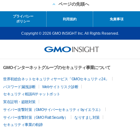
ページの先頭へ
プライバシー
利用規約
免責事項
ポリシー
Copyright © 2026 GMO INSIGHT Inc. All Rights Reserved.
GMOインターネットグループのセキュリティ事業について
世界初総合ネットセキュリティサービス「GMOセキュリティ24」
パスワード漏洩診断
Webサイトリスク診断
セキュリティ相談AIチャットボット
実在証明・盗聴対策
サイバー攻撃対策（GMOサイバーセキュリティ byイエラエ）
サイバー攻撃対策（GMO Flatt Security）
なりすまし対策
セキュリティ事業の軌跡