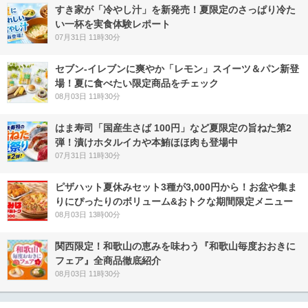
すき家が「冷やし汁」を新発売！夏限定のさっぱり冷た
い一杯を実食体験レポート
07月31日 11時30分
セブン‐イレブンに爽やか「レモン」スイーツ＆パン新登
場！夏に食べたい限定商品をチェック
08月03日 11時30分
はま寿司「国産生さば 100円」など夏限定の旨ねた第2
弾！漬けホタルイカや本鮪ほほ肉も登場中
07月31日 11時30分
ピザハット夏休みセット3種が3,000円から！お盆や集ま
りにぴったりのボリューム&おトクな期間限定メニュー
08月03日 13時00分
関西限定！和歌山の恵みを味わう『和歌山毎度おおきに
フェア』全商品徹底紹介
08月03日 11時30分