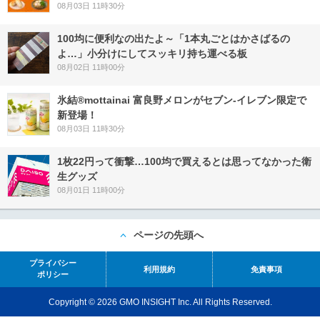
08月03日 11時30分
100均に便利なの出たよ～「1本丸ごとはかさばるの
よ…」小分けにしてスッキリ持ち運べる板
08月02日 11時00分
氷結®mottainai 富良野メロンがセブン‐イレブン限定で
新登場！
08月03日 11時30分
1枚22円って衝撃…100均で買えるとは思ってなかった衛
生グッズ
08月01日 11時00分
ページの先頭へ
プライバシー
利用規約
免責事項
ポリシー
Copyright © 2026 GMO INSIGHT Inc. All Rights Reserved.