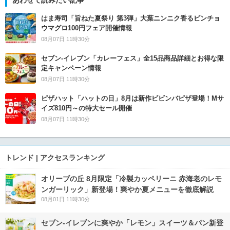
はま寿司「旨ねた夏祭り 第3弾」大葉ニンニク香るビンチョ
ウマグロ100円フェア開催情報
08月07日 11時30分
セブン‐イレブン「カレーフェス」全15品商品詳細とお得な限
定キャンペーン情報
08月07日 11時30分
ピザハット「ハットの日」8月は新作ビビンバピザ登場！Mサ
イズ810円～の特大セール開催
08月07日 11時30分
トレンド | アクセスランキング
オリーブの丘 8月限定「冷製カッペリーニ 赤海老のレモ
ンガーリック」新登場！爽やか夏メニューを徹底解説
08月01日 11時30分
セブン‐イレブンに爽やか「レモン」スイーツ＆パン新登