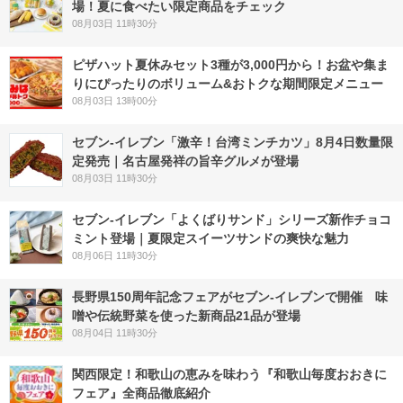
場！夏に食べたい限定商品をチェック
08月03日 11時30分
ピザハット夏休みセット3種が3,000円から！お盆や集ま
りにぴったりのボリューム&おトクな期間限定メニュー
08月03日 13時00分
セブン-イレブン「激辛！台湾ミンチカツ」8月4日数量限
定発売｜名古屋発祥の旨辛グルメが登場
08月03日 11時30分
セブン‐イレブン「よくばりサンド」シリーズ新作チョコ
ミント登場｜夏限定スイーツサンドの爽快な魅力
08月06日 11時30分
長野県150周年記念フェアがセブン-イレブンで開催 味
噌や伝統野菜を使った新商品21品が登場
08月04日 11時30分
関西限定！和歌山の恵みを味わう『和歌山毎度おおきに
フェア』全商品徹底紹介