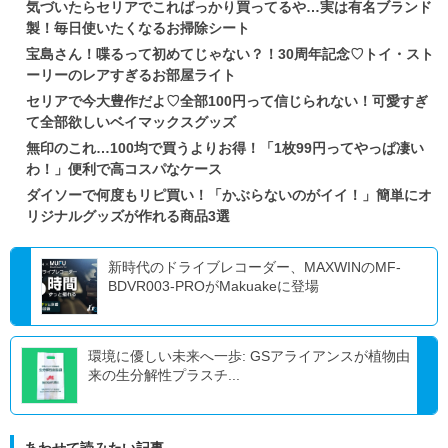
気づいたらセリアでこればっかり買ってるや…実は有名ブランド
製！毎日使いたくなるお掃除シート
宝島さん！喋るって初めてじゃない？！30周年記念♡トイ・スト
ーリーのレアすぎるお部屋ライト
セリアで今大豊作だよ♡全部100円って信じられない！可愛すぎ
て全部欲しいベイマックスグッズ
無印のこれ…100均で買うよりお得！「1枚99円ってやっぱ凄い
わ！」便利で高コスパなケース
ダイソーで何度もリピ買い！「かぶらないのがイイ！」簡単にオ
リジナルグッズが作れる商品3選
新時代のドライブレコーダー、MAXWINのMF-
BDVR003-PROがMakuakeに登場
環境に優しい未来へ一歩: GSアライアンスが植物由
来の生分解性プラスチ...
あわせて読みたい記事