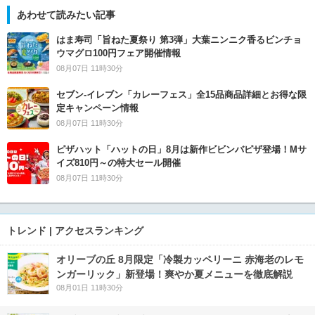
あわせて読みたい記事
はま寿司「旨ねた夏祭り 第3弾」大葉ニンニク香るビンチョ
ウマグロ100円フェア開催情報
08月07日 11時30分
セブン‐イレブン「カレーフェス」全15品商品詳細とお得な限
定キャンペーン情報
08月07日 11時30分
ピザハット「ハットの日」8月は新作ビビンバピザ登場！Mサ
イズ810円～の特大セール開催
08月07日 11時30分
トレンド | アクセスランキング
オリーブの丘 8月限定「冷製カッペリーニ 赤海老のレモ
ンガーリック」新登場！爽やか夏メニューを徹底解説
08月01日 11時30分