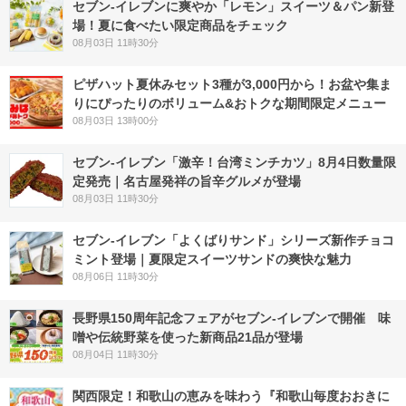
セブン‐イレブンに爽やか「レモン」スイーツ＆パン新登
場！夏に食べたい限定商品をチェック
08月03日 11時30分
ピザハット夏休みセット3種が3,000円から！お盆や集ま
りにぴったりのボリューム&おトクな期間限定メニュー
08月03日 13時00分
セブン-イレブン「激辛！台湾ミンチカツ」8月4日数量限
定発売｜名古屋発祥の旨辛グルメが登場
08月03日 11時30分
セブン‐イレブン「よくばりサンド」シリーズ新作チョコ
ミント登場｜夏限定スイーツサンドの爽快な魅力
08月06日 11時30分
長野県150周年記念フェアがセブン-イレブンで開催 味
噌や伝統野菜を使った新商品21品が登場
08月04日 11時30分
関西限定！和歌山の恵みを味わう『和歌山毎度おおきに