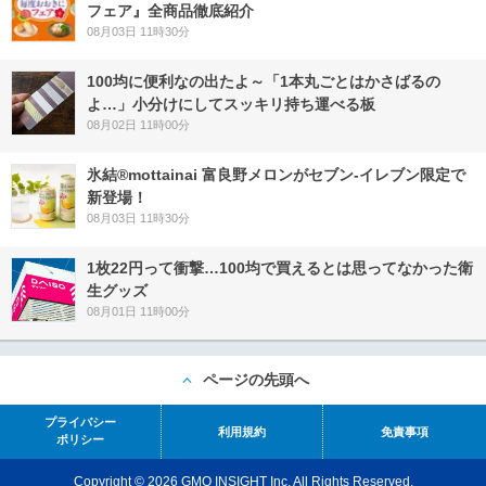
フェア』全商品徹底紹介
08月03日 11時30分
100均に便利なの出たよ～「1本丸ごとはかさばるの
よ…」小分けにしてスッキリ持ち運べる板
08月02日 11時00分
氷結®mottainai 富良野メロンがセブン‐イレブン限定で
新登場！
08月03日 11時30分
1枚22円って衝撃…100均で買えるとは思ってなかった衛
生グッズ
08月01日 11時00分
ページの先頭へ
プライバシー
利用規約
免責事項
ポリシー
Copyright © 2026 GMO INSIGHT Inc. All Rights Reserved.