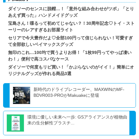
ダイソーのセンスに脱帽…！「意外な組み合わせがツボ」「とり
あえず買った」ハンドメイドグッズ
宝島さん！喋るって初めてじゃない？！30周年記念♡トイ・スト
ーリーのレアすぎるお部屋ライト
セリアで今大豊作だよ♡全部100円って信じられない！可愛すぎ
て全部欲しいベイマックスグッズ
無印のこれ…100均で買うよりお得！「1枚99円ってやっぱ凄い
わ！」便利で高コスパなケース
ダイソーで何度もリピ買い！「かぶらないのがイイ！」簡単にオ
リジナルグッズが作れる商品3選
新時代のドライブレコーダー、MAXWINのMF-
BDVR003-PROがMakuakeに登場
環境に優しい未来へ一歩: GSアライアンスが植物由
来の生分解性プラスチ...