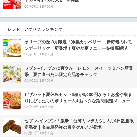
08月07日 11時30分
トレンド | アクセスランキング
オリーブの丘 8月限定「冷製カッペリーニ 赤海老のレモ
ンガーリック」新登場！爽やか夏メニューを徹底解説
08月01日 11時30分
セブン‐イレブンに爽やか「レモン」スイーツ＆パン新登
場！夏に食べたい限定商品をチェック
08月03日 11時30分
ピザハット夏休みセット3種が3,000円から！お盆や集ま
りにぴったりのボリューム&おトクな期間限定メニュー
08月03日 13時00分
セブン-イレブン「激辛！台湾ミンチカツ」8月4日数量限
定発売｜名古屋発祥の旨辛グルメが登場
08月03日 11時30分