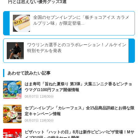
円とは思えない優秀グッズ3選
全国のセブンイレブンに「板チョコアイス カラメ
ルプリン味」が限定登場...
ワウリンカ選手とのコラボレーション！ノルケイン
特別モデルを発表
あわせて読みたい記事
はま寿司「旨ねた夏祭り 第3弾」大葉ニンニク香るビンチョ
ウマグロ100円フェア開催情報
08月07日 11時30分
セブン‐イレブン「カレーフェス」全15品商品詳細とお得な限
定キャンペーン情報
08月07日 11時30分
ピザハット「ハットの日」8月は新作ビビンバピザ登場！Mサ
イズ810円～の特大セール開催