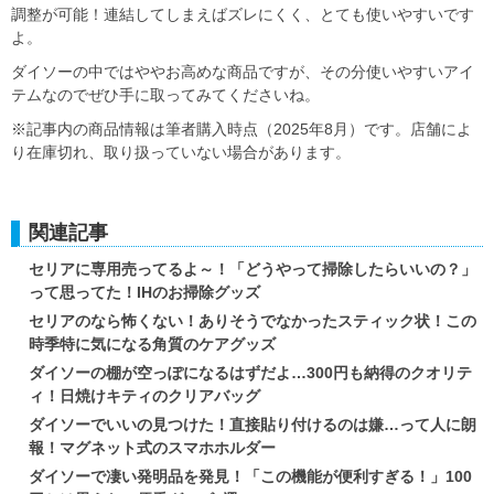
調整が可能！連結してしまえばズレにくく、とても使いやすいです
よ。
ダイソーの中ではややお高めな商品ですが、その分使いやすいアイ
テムなのでぜひ手に取ってみてくださいね。
※記事内の商品情報は筆者購入時点（2025年8月）です。店舗によ
り在庫切れ、取り扱っていない場合があります。
関連記事
セリアに専用売ってるよ～！「どうやって掃除したらいいの？」
って思ってた！IHのお掃除グッズ
セリアのなら怖くない！ありそうでなかったスティック状！この
時季特に気になる角質のケアグッズ
ダイソーの棚が空っぽになるはずだよ…300円も納得のクオリテ
ィ！日焼けキティのクリアバッグ
ダイソーでいいの見つけた！直接貼り付けるのは嫌…って人に朗
報！マグネット式のスマホホルダー
ダイソーで凄い発明品を発見！「この機能が便利すぎる！」100