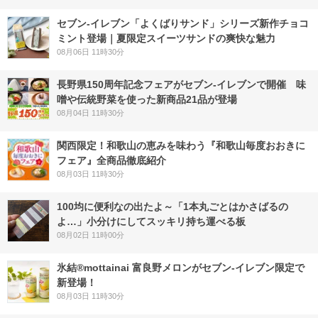
セブン‐イレブン「よくばりサンド」シリーズ新作チョコ
ミント登場｜夏限定スイーツサンドの爽快な魅力
08月06日 11時30分
長野県150周年記念フェアがセブン-イレブンで開催 味
噌や伝統野菜を使った新商品21品が登場
08月04日 11時30分
関西限定！和歌山の恵みを味わう『和歌山毎度おおきに
フェア』全商品徹底紹介
08月03日 11時30分
100均に便利なの出たよ～「1本丸ごとはかさばるの
よ…」小分けにしてスッキリ持ち運べる板
08月02日 11時00分
氷結®mottainai 富良野メロンがセブン‐イレブン限定で
新登場！
08月03日 11時30分