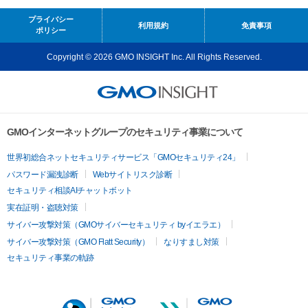
プライバシー
利用規約
免責事項
ポリシー
Copyright © 2026 GMO INSIGHT Inc. All Rights Reserved.
GMOインターネットグループのセキュリティ事業について
世界初総合ネットセキュリティサービス「GMOセキュリティ24」
パスワード漏洩診断
Webサイトリスク診断
セキュリティ相談AIチャットボット
実在証明・盗聴対策
サイバー攻撃対策（GMOサイバーセキュリティ byイエラエ）
サイバー攻撃対策（GMO Flatt Security）
なりすまし対策
セキュリティ事業の軌跡