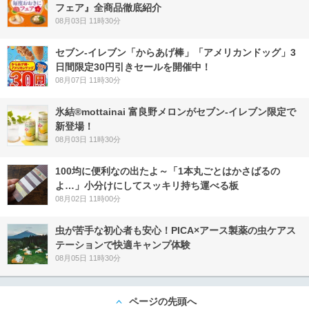
フェア』全商品徹底紹介
08月03日 11時30分
セブン‐イレブン「からあげ棒」「アメリカンドッグ」3
日間限定30円引きセールを開催中！
08月07日 11時30分
氷結®mottainai 富良野メロンがセブン‐イレブン限定で
新登場！
08月03日 11時30分
100均に便利なの出たよ～「1本丸ごとはかさばるの
よ…」小分けにしてスッキリ持ち運べる板
08月02日 11時00分
虫が苦手な初心者も安心！PICA×アース製薬の虫ケアス
テーションで快適キャンプ体験
08月05日 11時30分
ページの先頭へ