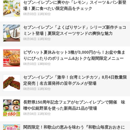
セブン‐イレブンに爽やか「レモン」スイーツ＆パン新登
場！夏に食べたい限定商品をチェック
08月03日 11時30分
セブン‐イレブン「よくばりサンド」シリーズ新作チョコ
ミント登場｜夏限定スイーツサンドの爽快な魅力
08月06日 11時30分
ピザハット夏休みセット3種が3,000円から！お盆や集ま
りにぴったりのボリューム&おトクな期間限定メニュー
08月03日 13時00分
セブン-イレブン「激辛！台湾ミンチカツ」8月4日数量限
定発売｜名古屋発祥の旨辛グルメが登場
08月03日 11時30分
長野県150周年記念フェアがセブン-イレブンで開催 味
噌や伝統野菜を使った新商品21品が登場
08月04日 11時30分
関西限定！和歌山の恵みを味わう『和歌山毎度おおきに