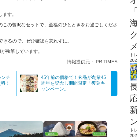
します。
のこの贅沢なセットで、至福のひとときをお過ごしくださ
クできるので、ぜひ確認を忘れずに。
AIが執筆しています。
ト
202
情報提供元： PR TIMES
モンチ
45年前の価格で！玄品が創業45
無料！
周年を記念し期間限定「復刻キ
ャンペーン...
ト
202