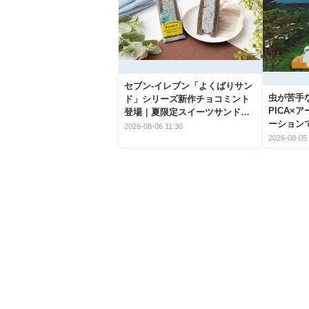
セブン‐イレブン「よくばりサン
虫が苦手
ド」シリーズ新作チョコミント
PICA×
登場｜夏限定スイーツサンドの
ーション
爽快な魅力
2026-08-06 11:30
2026-08-05 