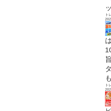
ト
202
ト
202