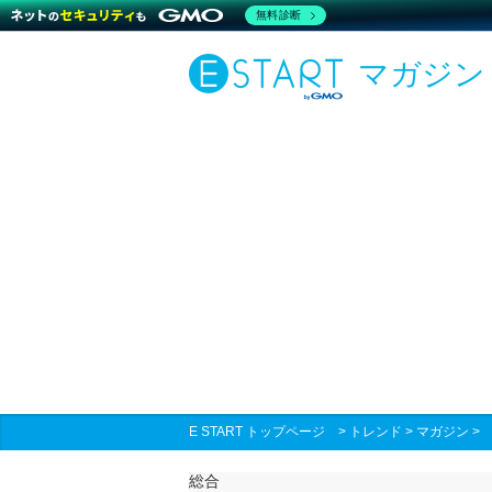
無料診断
マガジン
E START トップページ
>
トレンド
>
マガジン
総合