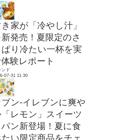
すき家が「冷やし汁」
を新発売！夏限定のさ
っぱり冷たい一杯を実
食体験レポート
レンド
6-07-31 11:30
セブン‐イレブンに爽や
か「レモン」スイーツ
＆パン新登場！夏に食
べたい限定商品をチェ