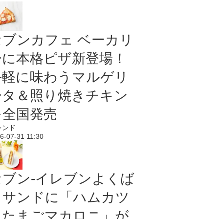
セブンカフェ ベーカリ
ーに本格ピザ新登場！
手軽に味わうマルゲリ
ータ＆照り焼きチキン
を全国発売
レンド
6-07-31 11:30
セブン‐イレブンよくば
りサンドに「ハムカツ
＆たまごマカロニ」が