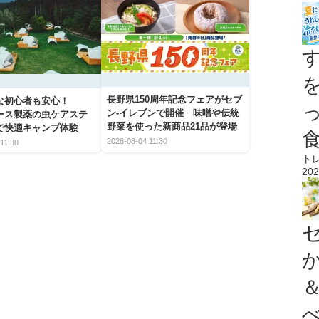
長野県150周年記念フェアがセブ
な初心者も安心！
ン-イレブンで開催 味噌や伝統
アース製薬の虫ケアステ
野菜を使った新商品21品が登場
で快適キャンプ体験
2026-08-04 11:30
11:30
ト
202