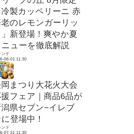
「冷製カッペリーニ 赤
海老のレモンガーリッ
ク」新登場！爽やか夏
メニューを徹底解説
レンド
6-08-01 11:30
長岡まつり大花火大会
応援フェア｜商品6品が
新潟県セブン−イレブ
ンに登場中！
レンド
6-07-31 11:30