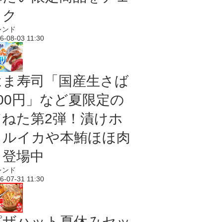
ック
レンド
6-08-03 11:30
はま寿司「国産生さば
100円」など夏限定の
旨ねた第2弾！漬けホ
タルイカや本鮪ほほ肉
も登場中
レンド
6-07-31 11:30
ピザハット夏休みセッ