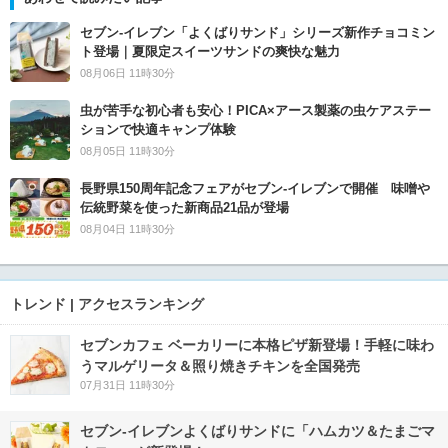
セブン‐イレブン「よくばりサンド」シリーズ新作チョコミン
ト登場｜夏限定スイーツサンドの爽快な魅力
08月06日 11時30分
虫が苦手な初心者も安心！PICA×アース製薬の虫ケアステー
ションで快適キャンプ体験
08月05日 11時30分
長野県150周年記念フェアがセブン-イレブンで開催 味噌や
伝統野菜を使った新商品21品が登場
08月04日 11時30分
トレンド | アクセスランキング
セブンカフェ ベーカリーに本格ピザ新登場！手軽に味わ
うマルゲリータ＆照り焼きチキンを全国発売
07月31日 11時30分
セブン‐イレブンよくばりサンドに「ハムカツ＆たまごマ