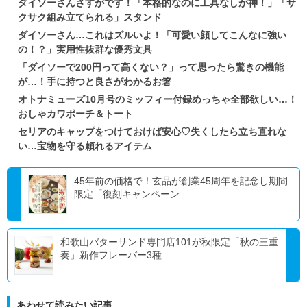
ダイソーさんさすがです！「本格的なのに工具なしが神！」「サ
クサク組み立てられる」スタンド
ダイソーさん…これはズルいよ！「可愛い顔してこんなに強い
の！？」実用性抜群な優秀文具
「ダイソーで200円って高くない？」って思ったら驚きの機能
が…！手に持つと良さがわかるお箸
オトナミューズ10月号のミッフィー付録めっちゃ全部欲しい…！
おしゃカワポーチ＆トート
セリアのキャップをつけておけば安心♡失くしたら立ち直れな
い…宝物を守る頼れるアイテム
45年前の価格で！玄品が創業45周年を記念し期間
限定「復刻キャンペーン...
和歌山バターサンド専門店101が秋限定「秋の三重
奏」新作フレーバー3種...
あわせて読みたい記事