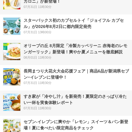
カロニ」が新登場！
07月31日 11時30分
スターバックス初のカプセルトイ「ジョイフル カプセ
ル」が2026年8月2日に都内限定発売
07月31日 13時00分
オリーブの丘 8月限定「冷製カッペリーニ 赤海老のレモ
ンガーリック」新登場！爽やか夏メニューを徹底解説
08月01日 11時30分
長岡まつり大花火大会応援フェア｜商品6品が新潟県セブ
ン−イレブンに登場中！
07月31日 11時30分
すき家が「冷やし汁」を新発売！夏限定のさっぱり冷た
い一杯を実食体験レポート
07月31日 11時30分
セブン‐イレブンに爽やか「レモン」スイーツ＆パン新登
場！夏に食べたい限定商品をチェック