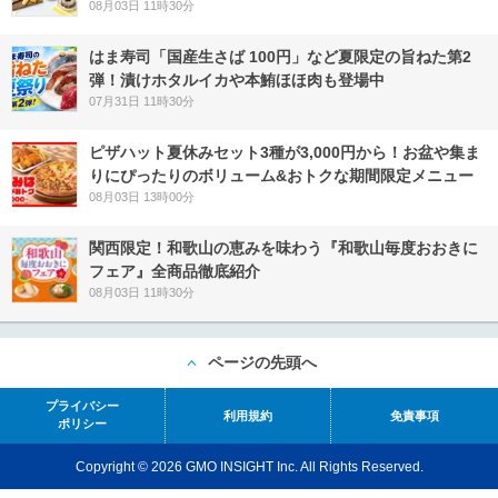
08月03日 11時30分
はま寿司「国産生さば 100円」など夏限定の旨ねた第2
弾！漬けホタルイカや本鮪ほほ肉も登場中
07月31日 11時30分
ピザハット夏休みセット3種が3,000円から！お盆や集ま
りにぴったりのボリューム&おトクな期間限定メニュー
08月03日 13時00分
関西限定！和歌山の恵みを味わう『和歌山毎度おおきに
フェア』全商品徹底紹介
08月03日 11時30分
ページの先頭へ
プライバシー
利用規約
免責事項
ポリシー
Copyright © 2026 GMO INSIGHT Inc. All Rights Reserved.