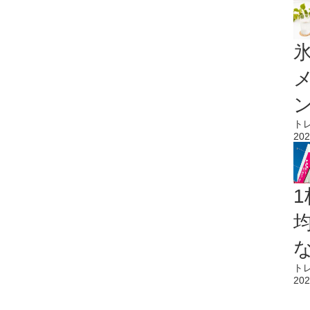
氷
ト
202
1
ト
202