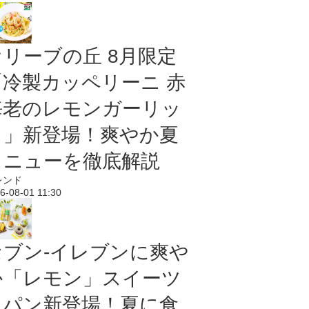
オリーブの丘 8月限定
「冷製カッペリーニ 赤
海老のレモンガーリッ
ク」新登場！爽やか夏
メニューを徹底解説
レンド
6-08-01 11:30
セブン‐イレブンに爽や
か「レモン」スイーツ
＆パン新登場！夏に食