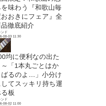
みを味わう『和歌山毎
度おおきにフェア』全
商品徹底紹介
レンド
6-08-03 11:30
100均に便利なの出た
よ～「1本丸ごとはか
さばるのよ…」小分け
にしてスッキリ持ち運
べる板
レンド
6-08-02 11:00