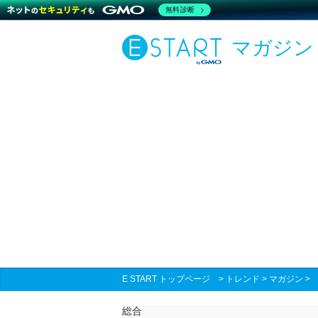
無料診断
マガジン
E START トップページ
>
トレンド
>
マガジン
総合