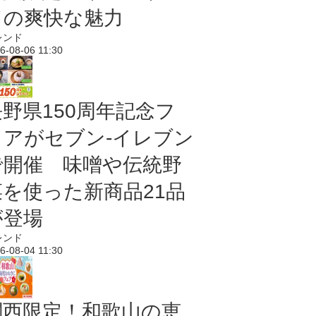
ドの爽快な魅力
レンド
6-08-06 11:30
長野県150周年記念フ
ェアがセブン-イレブン
で開催 味噌や伝統野
菜を使った新商品21品
が登場
レンド
6-08-04 11:30
関西限定！和歌山の恵