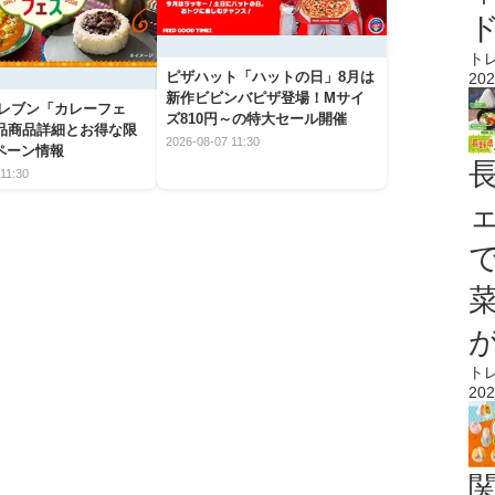
ト
ピザハット「ハットの日」8月は
202
新作ビビンバピザ登場！Mサイ
イレブン「カレーフェ
ズ810円～の特大セール開催
5品商品詳細とお得な限
2026-08-07 11:30
ペーン情報
11:30
ト
202