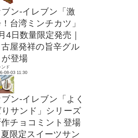
セブン-イレブン「激
辛！台湾ミンチカツ」
8月4日数量限定発売｜
名古屋発祥の旨辛グル
メが登場
レンド
6-08-03 11:30
セブン‐イレブン「よく
ばりサンド」シリーズ
新作チョコミント登場
｜夏限定スイーツサン