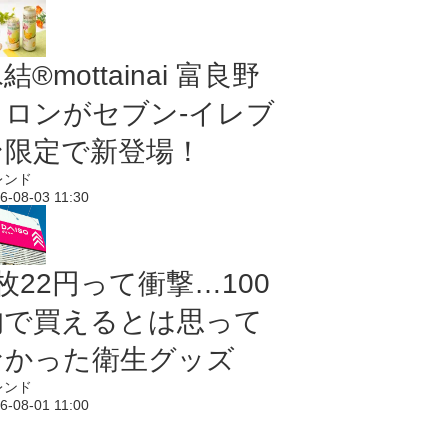
結®mottainai 富良野
メロンがセブン‐イレブ
ン限定で新登場！
レンド
6-08-03 11:30
枚22円って衝撃…100
均で買えるとは思って
なかった衛生グッズ
レンド
6-08-01 11:00