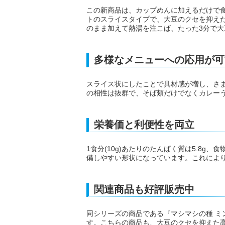
この新商品は、カップめんに加えるだけで
トのスライスタイプで、大豆のクセを抑え
のまま加えて熱湯を注こば、たった3分で
多様なメニューへの応用が可
スライス状にしたことで具材感が増し、さ
の相性は抜群で、そば類だけでなくカレー
栄養価と利便性を両立
1食分(10g)あたりのたんぱく質は5.8g
備しやすい形状になっています。これによ
関連商品も好評販売中
同シリーズの商品である『マシマシの種 ミ
す。こちらの商品も、大豆のクセを抑えた