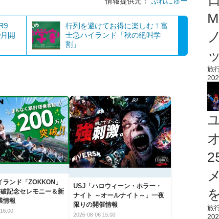
情報提供元：
ぷれにゅー
M
R9
行列を避けてお得に楽しむ！富
年9月開
士急ハイランド「秋の絶叫学
割」
旅
202
ランド「ZOKKON」
USJ「ハロウィーン・ホラー・
を
人突破記念セレモニー＆新
ナイト ～オールナイト～」一夜
業情報
限りの開催情報
旅
16:00
2026-08-06 15:00
202