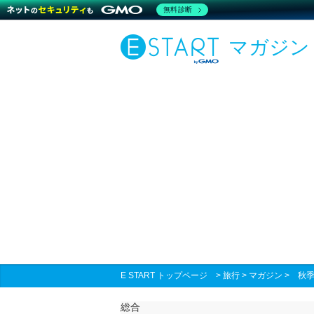
無料診断
マガジン
E START トップページ
>
旅行
>
マガジン
>
秋季
総合