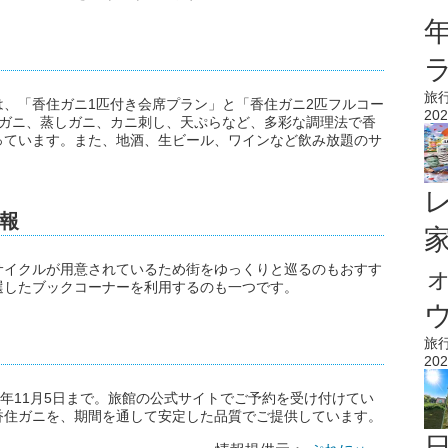
旅
、「香住ガニ1匹付き会席プラン」と「香住ガニ2匹フルコー
202
きガニ、蒸しガニ、カニ刺し、天ぷらなど、多彩な調理法で香
っています。また、地酒、生ビール、ワインなど飲み放題のサ
報
サイクルが用意されているため街をゆっくりと巡るのもおすす
選したブックコーナーを利用するのも一つです。
ウ
旅
202
25年11月5日まで。旅館の公式サイトでご予約を受け付けてい
香住ガニを、期間を通して安定した品質でご提供しています。