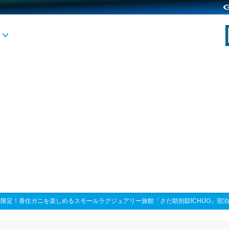
限定！香住ガニを楽しめるスモールラグジュアリー旅館「さだ助別邸ICHIJO」宿