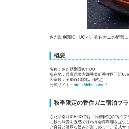
さだ助別邸ICHIJOが、香住ガニの解
概要
名称：さだ助別邸ICHIJO
所在地：兵庫県美方郡香美町香住区下浜636
客室数：全6室(13歳以上限定)
公式サイト：
https://ichi-jo.com/
秋季限定の香住ガニ宿泊プラ
さだ助別邸ICHIJOでは、秋季限定の宿
に秋の味覚を五感で味わう会席料理を提供し
い身質と濃厚な旨みが楽しめます。公式サ