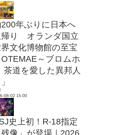
約200年ぶりに日本へ
里帰り オランダ国立
世界文化博物館の至宝
「OTEMAE～ブロムホ
フ 茶道を愛した異邦人
～」
行
6-08-02 15:00
SJ史上初！R-18指定
残像」が登場｜2026